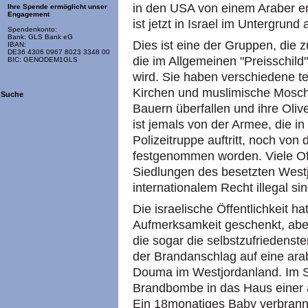
in den USA von einem Araber e
Ihre Spende ermöglicht unser
Engagement
ist jetzt in Israel im Untergrund a
Spendenkonto:
Bank: GLS Bank eG
Dies ist eine der Gruppen, die
IBAN:
DE36 4306 0967 8023 3348 00
die im Allgemeinen "Preisschil
BIC: GENODEM1GLS
wird. Sie haben verschiedene ter
Kirchen und muslimische Mosch
Suche
Bauern überfallen und ihre Oliv
ist jemals von der Armee, die i
Polizeitruppe auftritt, noch von 
festgenommen worden. Viele Of
Siedlungen des besetzten West
internationalem Recht illegal sin
Die israelische Öffentlichkeit 
Aufmerksamkeit geschenkt, abe
die sogar die selbstzufriedenste
der Brandanschlag auf eine ara
Douma im Westjordanland. Im S
Brandbombe in das Haus einer 
Ein 18monatiges Baby verbrannt