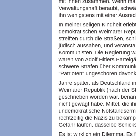
mit ihnen zusammen. Wenn man 
Verwaltungshaft beraubt, schwä
ihn wenigstens mit einer Ausred
In meiner seligen Kindheit erl
demokratischen Weimarer Repub
streiften durch die Straßen, s
jüdisch aussahen, und veransta
Kommunisten. Die Regierung wa
waren von Adolf Hitlers Parteig
schwere Strafen über Kommunis
"Patrioten" ungeschoren davo
Jahre später, als Deutschland i
Weimarer Republik (nach der Sta
geschrieben worden war, benannt
nicht gewagt habe, Mittel, die i
undemokratische Notstandserm
rechtzeitig die Nazis zu bekämp
Gefahr laufen, dasselbe Schicks
Es ist wirklich ein Dilemma. Es f