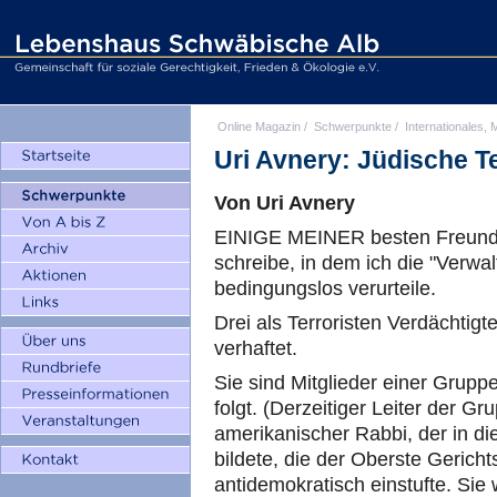
Online Magazin
/
Schwerpunkte
/
Internationales, M
Uri Avnery: Jüdische T
Von Uri Avnery
EINIGE MEINER besten Freunde 
schreibe, in dem ich die "Verwal
bedingungslos verurteile.
Drei als Terroristen Verdächti
verhaftet.
Sie sind Mitglieder einer Grup
folgt. (Derzeitiger Leiter der G
amerikanischer Rabbi, der in d
bildete, die der Oberste Gericht
antidemokratisch einstufte. Si