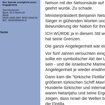
Nelson mit der Nelsonsäule auf
Ihre Spende ermöglicht unser
Engagement
geehrt wurde. Zu schade.
Spendenkonto:
Bank: GLS Bank eG
Ministerpräsident Benjamin Neta
IBAN:
DE36 4306 0967 8023 3348 00
Sieger in glühenden Worten und
BIC: GENODEM1GLS
Bewunderung der Nation für ihre
Suche
ICH WÜRDE ja in diesem Stil we
hat seine Grenzen.
Die ganze Angelegenheit war e
Vor fünf Jahren versuchten ein
sollte ein symbolischer Akt der
sein - und die israelische Marin
Angelegenheit je wieder erwähn
Dann kam die "türkische Flotill
größeren türkischen Schiff
Mavi
Hunderte türkischer und interna
waren Netanjahu und seine Erg
zeigen, dass Israel die Wellen b
die Flotilla.