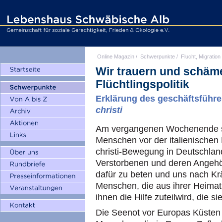
Online Magazin
/
Schwerpunkte
/
Flucht, Migration
Wir trauern und schäme
Flüchtlingspolitik
Erklärung des geschäftsfüh
christi
Am vergangenen Wochenende si
Menschen vor der italienischen 
christi-Bewegung in Deutschland
Verstorbenen und deren Angehö
dafür zu beten und uns nach Krä
Menschen, die aus ihrer Heimat 
ihnen die Hilfe zuteilwird, die s
Die Seenot vor Europas Küsten