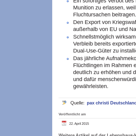
Ein sofortiges Verbot des
Munition zu erlassen, wei
Fluchtursachen beitragen
Den Export von Kriegswa
außerhalb von EU und Nato
Schnellstmöglich wirksam
Verbleib bereits exportie
Dual-Use-Güter zu installi
Das jährliche Aufnahmek
Flüchtlingen im Rahmen 
deutlich zu erhöhen und 
und dafür menschenwürd
gewährleisten.
Quelle:
pax christi Deutschlan
Veröffentlicht am
22. April 2015
Weitere Artikel auf der Lebenshau