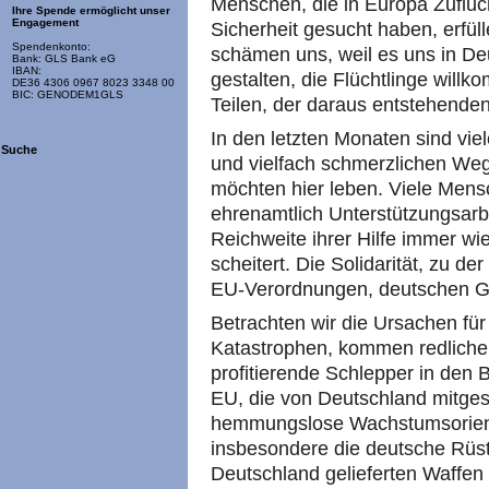
Menschen, die in Europa Zufluc
Ihre Spende ermöglicht unser
Engagement
Sicherheit gesucht haben, erfül
Spendenkonto:
schämen uns, weil es uns in Deut
Bank: GLS Bank eG
IBAN:
gestalten, die Flüchtlinge willk
DE36 4306 0967 8023 3348 00
BIC: GENODEM1GLS
Teilen, der daraus entstehenden
In den letzten Monaten sind vie
Suche
und vielfach schmerzlichen We
möchten hier leben. Viele Mens
ehrenamtlich Unterstützungsarbe
Reichweite ihrer Hilfe immer wi
scheitert. Die Solidarität, zu de
EU-Verordnungen, deutschen Ges
Betrachten wir die Ursachen für 
Katastrophen, kommen redlicher
profitierende Schlepper in den Bl
EU, die von Deutschland mitges
hemmungslose Wachstumsorient
insbesondere die deutsche Rüst
Deutschland gelieferten Waffen 