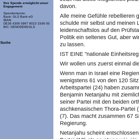
Ihre Spende ermöglicht unser
davon.
Engagement
Spendenkonto:
Alle meine Gefühle rebellieren 
Bank: GLS Bank eG
IBAN:
schulde mir selbst und meinen L
DE36 4306 0967 8023 3348 00
BIC: GENODEM1GLS
leidenschaftslos auf den Prüfsta
Politik ein seltenes Gut, aber w
Suche
zu lassen.
IST EINE "nationale Einheitsregi
Wir wollen uns zuerst einmal d
Wenn man in Israel eine Regieru
wenigstens 61 von den 120 Sitze
Arbeitspartei (24) haben zusa
Benjamin Netanjahu mit ziemliche
seiner Partei mit den beiden or
aschkenasischen Thora-Partei (
(7). Das macht zusammen 67 Sitz
Regierung.
Netanjahu scheint entschlosse