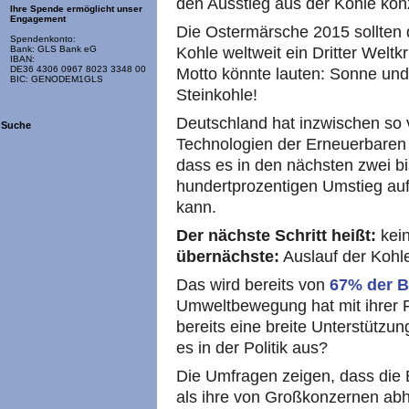
den Ausstieg aus der Kohle kon
Ihre Spende ermöglicht unser
Engagement
Die Ostermärsche 2015 sollten 
Spendenkonto:
Kohle weltweit ein Dritter Weltk
Bank: GLS Bank eG
IBAN:
DE36 4306 0967 8023 3348 00
Motto könnte lauten: Sonne und
BIC: GENODEM1GLS
Steinkohle!
Deutschland hat inzwischen so v
Suche
Technologien der Erneuerbaren
dass es in den nächsten zwei b
hundertprozentigen Umstieg auf
kann.
Der nächste Schritt heißt:
kein
übernächste:
Auslauf der Kohl
Das wird bereits von
67% der 
Umweltbewegung hat mit ihrer F
bereits eine breite Unterstützun
es in der Politik aus?
Die Umfragen zeigen, dass die 
als ihre von Großkonzernen abh