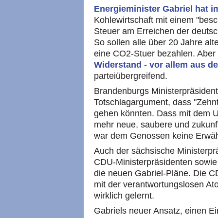
Energieminister Gabriel hat
Kohlewirtschaft mit einem "bes
Steuer am Erreichen der deutsc
So sollen alle über 20 Jahre alt
eine CO2-Stuer bezahlen. Aber s
Widerstand - vor allem aus 
parteiübergreifend.
Brandenburgs Ministerpräsiden
Totschlagargument, dass "Zehnt
gehen könnten. Dass mit dem U
mehr neue, saubere und zukunfts
war dem Genossen keine Erwäh
Auch der sächsische Ministerprä
CDU-Ministerpräsidenten sowie d
die neuen Gabriel-Pläne. Die C
mit der verantwortungslosen Ato
wirklich gelernt.
Gabriels neuer Ansatz, einen Ei