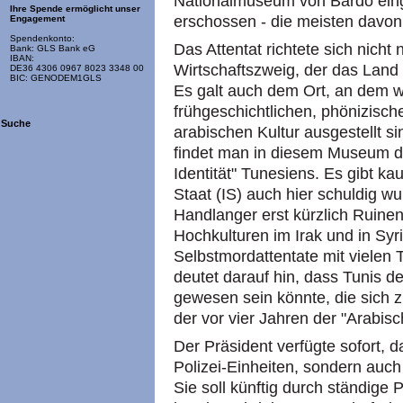
Nationalmuseum von Bardo ein
Ihre Spende ermöglicht unser
erschossen - die meisten davon
Engagement
Spendenkonto:
Das Attentat richtete sich nich
Bank: GLS Bank eG
IBAN:
Wirtschaftszweig, der das Land 
DE36 4306 0967 8023 3348 00
BIC: GENODEM1GLS
Es galt auch dem Ort, an dem w
frühgeschichtlichen, phönizisch
Suche
arabischen Kultur ausgestellt s
findet man in diesem Museum di
Identität" Tunesiens. Es gibt k
Staat (IS) auch hier schuldig w
Handlanger erst kürzlich Ruinen
Hochkulturen im Irak und in Sy
Selbstmordattentate mit vielen 
deutet darauf hin, dass Tunis de
gewesen sein könnte, die sich z
der vor vier Jahren der "Arabis
Der Präsident verfügte sofort, 
Polizei-Einheiten, sondern auc
Sie soll künftig durch ständige 