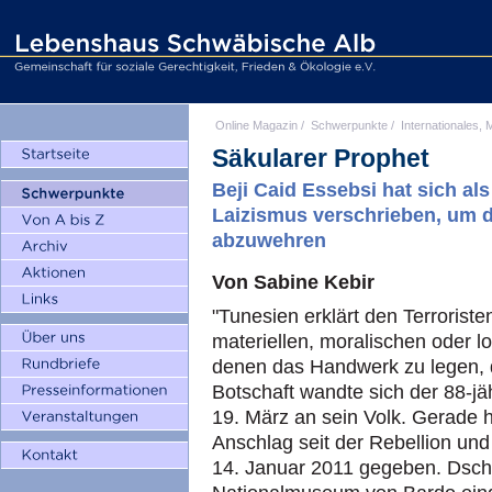
Online Magazin
/
Schwerpunkte
/
Internationales, M
Säkularer Prophet
Beji Caid Essebsi hat sich a
Laizismus verschrieben, um d
abzuwehren
Von Sabine Kebir
"Tunesien erklärt den Terrorist
materiellen, moralischen oder 
denen das Handwerk zu legen, d
Botschaft wandte sich der 88-jä
19. März an sein Volk. Gerade h
Anschlag seit der Rebellion un
14. Januar 2011 gegeben. Dschi