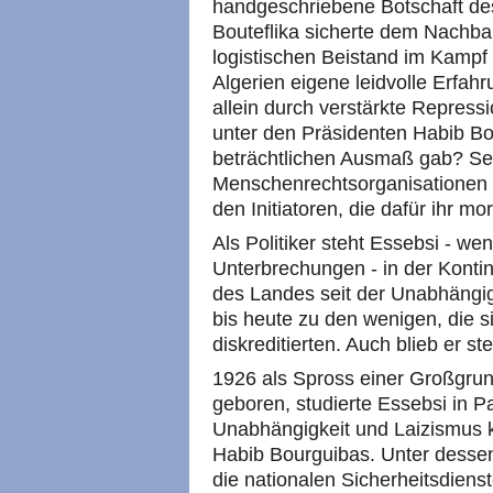
handgeschriebene Botschaft des
Bouteflika sicherte dem Nachbar
logistischen Beistand im Kampf
Algerien eigene leidvolle Erfah
allein durch verstärkte Repress
unter den Präsidenten Habib Bo
beträchtlichen Ausmaß gab? Sein
Menschenrechtsorganisationen a
den Initiatoren, die dafür ihr mo
Als Politiker steht Essebsi - w
Unterbrechungen - in der Konti
des Landes seit der Unabhängig
bis heute zu den wenigen, die s
diskreditierten. Auch blieb er st
1926 als Spross einer Großgrund
geboren, studierte Essebsi in Pa
Unabhängigkeit und Laizismus
Habib Bourguibas. Unter dessen
die nationalen Sicherheitsdiens