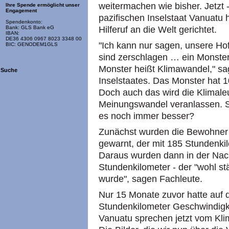
weitermachen wie bisher. Jetzt
Ihre Spende ermöglicht unser
Engagement
pazifischen Inselstaat Vanuatu 
Spendenkonto:
Hilferuf an die Welt gerichtet.
Bank: GLS Bank eG
IBAN:
DE36 4306 0967 8023 3348 00
"Ich kann nur sagen, unsere Ho
BIC: GENODEM1GLS
sind zerschlagen … ein Monster
Monster heißt Klimawandel," sa
Suche
Inselstaates. Das Monster hat 
Doch auch das wird die Klimal
Meinungswandel veranlassen. Si
es noch immer besser?
Zunächst wurden die Bewohner 
gewarnt, der mit 185 Stundenkil
Daraus wurden dann in der Nac
Stundenkilometer - der "wohl st
wurde", sagen Fachleute.
Nur 15 Monate zuvor hatte auf 
Stundenkilometer Geschwindigkei
Vanuatu sprechen jetzt vom Kli