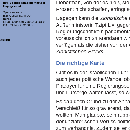
Lieberman, von der es hieß, s
Ihre Spende ermöglicht unser
Engagement
Prozent nicht schaffen, erringt
Spendenkonto:
Bank: GLS Bank eG
Dagegen kann die
Zionistische
IBAN:
DE36 4306 0967 8023 3348 00
Außenministerin Tzipi Livi geg
BIC: GENODEM1GLS
Regierungschef kein parlamenta
voraussichtlich 24 Mandaten wi
Suche
verfügen als die bisher von der 
Zionistischen Blocks
.
Die richtige Karte
Gibt es in der israelischen Füh
auch jeder politische Wandel o
Plädoyer für eine Regierungspol
und Fürsorge walten lässt, so w
Es gab doch Grund zu der Annah
Verschleiß für so gravierend, da
wollten. Man glaubte, sein rup
denunziatorischen Verriss polit
zum Verhängnis. Zudem sei er 