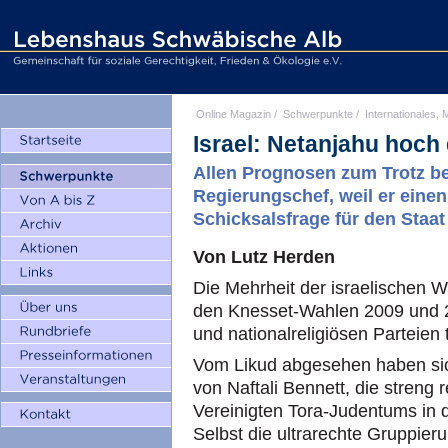
Online Magazin
/
Schwerpunkte
/
Internationales, M
Israel: Netanjahu hoch 
Allen Prognosen zum Trotz be
Regierungschef, weil er einen
Schicksalsfrage für den Staat 
Von Lutz Herden
Die Mehrheit der israelischen W
den Knesset-Wahlen 2009 und 2
und nationalreligiösen Parteien 
Vom Likud abgesehen haben sic
von Naftali Bennett, die streng 
Vereinigten Tora-Judentums in 
Selbst die ultrarechte Gruppier