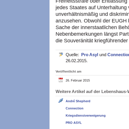
Freiheitsstrafe oder Entlassun
jedes Staates auf Unterhaltung v
unverhältnismäßig und diskrimi
anzusehen. Obwohl der EUGH beh
Sache der innerstaatlichen Beh
Nebenbemerkungen längst Part
die Souveränität kriegführender
Quelle:
Pro Asyl
und
Connectio
26.02.2015.
Veröffentlicht am
26. Februar 2015
Weitere Artikel auf der Lebenshau
André Shepherd
Connection
Kriegsdienstverweigerung
PRO ASYL