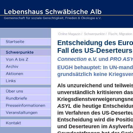
Online Magazin
/
Schwerpunkte
/
Flucht, Migration
Entscheidung des Euro
Fall des US-Deserteur
Connection e.V.
und
PRO AS
EUGH behauptet: In UN-manda
grundsätzlich keine Kriegsv
Als unzureichend und teilweis
unverständlich kritisieren das
Kriegsdienstverweigerungsn
ASYL
die heutige Entscheidu
im Verfahren des US-Deserteu
Entscheidung wird die Positi
und Deserteuren im Asylverfah