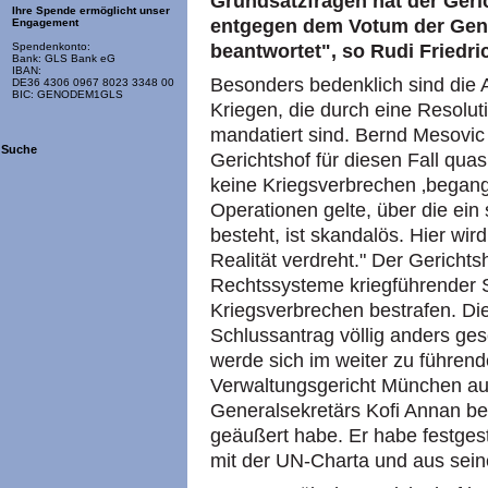
Grundsatzfragen hat der Geri
Ihre Spende ermöglicht unser
entgegen dem Votum der Gene
Engagement
beantwortet", so Rudi Friedr
Spendenkonto:
Bank: GLS Bank eG
IBAN:
Besonders bedenklich sind die 
DE36 4306 0967 8023 3348 00
BIC: GENODEM1GLS
Kriegen, die durch eine Resolut
mandatiert sind. Bernd Mesovi
Suche
Gerichtshof für diesen Fall quas
keine Kriegsverbrechen ‚begang
Operationen gelte, über die ein
besteht, ist skandalös. Hier wi
Realität verdreht." Der Gerichtsh
Rechtssysteme kriegführender 
Kriegsverbrechen bestrafen. Die
Schlussantrag völlig anders ge
werde sich im weiter zu führen
Verwaltungsgericht München a
Generalsekretärs Kofi Annan bez
geäußert habe. Er habe festgest
mit der UN-Charta und aus seiner