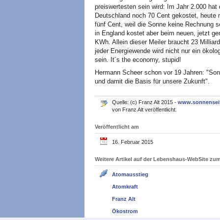
preiswertesten sein wird: Im Jahr 2.000 hat 
Deutschland noch 70 Cent gekostet, heute 
fünf Cent, weil die Sonne keine Rechnung sc
in England kostet aber beim neuen, jetzt 
KWh. Allein dieser Meiler braucht 23 Millia
jeder Energiewende wird nicht nur ein ökolo
sein. It´s the economy, stupid!
Hermann Scheer schon vor 19 Jahren: "Son
und damit die Basis für unsere Zukunft".
Quelle: (c) Franz Alt 2015 -
www.sonnensei
von Franz Alt veröffentlicht.
Veröffentlicht am
16. Februar 2015
Weitere Artikel auf der Lebenshaus-WebSite z
Atomausstieg
Atomkraft
Franz Alt
Ökostrom