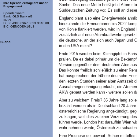
Ihre Spende ermöglicht unser
Sache: Das neue Motto heißt jetzt Atom stat
Engagement
Süddeutschen Zeitung vor. Es soll an dies
Spendenkonto:
Bank: GLS Bank eG
England plant also eine Energiewende ähnl
IBAN:
hierzulande die Erneuerbaren bis 2022 kompl
DE36 4306 0967 8023 3348 00
BIC: GENODEM1GLS
von Kohle flankiert werden, wird in England
zusätzlich auf neue Atomkraftwerke gesetzt
die deutsche, an der sich auch Japan und Ch
Suche
in den USA meint?
Ende 2015 werden beim Klimagipfel in Paris
prallen. Da es dabei primär um die Bekämpf
Version gegenüber dem deutschen Atomausst
Das könnte freilich schließlich zu einer Re
hat ausgerechnet der frühere deutsche Ener
den letzten Stunden seiner alten Amtszeit di
Ausnahmegenehmigung erlaubt, die Atomene
AKW gebaut werden kann - weitere sollen d
Aber zu welchem Preis? 35 Jahre lang solle
bezahlt werden als in Deutschland 20 Jahre 
österreichische Regierung angekündigt, gege
zu klagen, weil dies zu einer Verzerrung d
führen werde. London hat daraufhin Wien wi
wahr nehmen werde, Österreich zu schaden
Eine Prognose sei gewagt: Schon mittelfrist