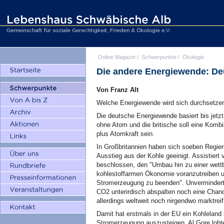
Online Magazin
/
Schwerpunkte
/
Ökologie
Die andere Energiewende: Deu
Von Franz Alt
Welche Energiewende wird sich durchsetzen:
Die deutsche Energiewende basiert bis jetzt
ohne Atom und die britische soll eine Kombi
plus Atomkraft sein.
In Großbritannien haben sich soeben Regie
Ausstieg aus der Kohle geeinigt. Assistier
beschlossen, den "Umbau hin zu einer wettb
kohlestoffarmen Ökonomie voranzutreiben un
Stromerzeugung zu beenden". Unverminderte
CO2 unterirdisch abspalten noch eine Chanc
allerdings weltweit noch nirgendwo marktreif 
Damit hat erstmals in der EU ein Kohleland
Stromerzeugung auszusteigen. Al Gore lobte