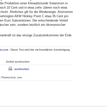
die Produktion einer Kilowattstunde Solarstrom in
noch 10 Cent und in etwa zehn Jahren noch etwa
hickt. Ähnliches gilt für die Windenergie. Atomstrom
genehmigten AKW Hinkley Point C etwa 35 Cent pro
rden Euro Subventionen. Der entscheidende Vorteil
gischer sein, sondern letztlich ein ökonomischer
nenkraft ist das einzige Zusatzeinkommen der Erde
te.com
. Dieser Text wird hier mit freundlicher Genehmigung
Artikel ausdrucken
ausdrucken
um Thema bzw. von