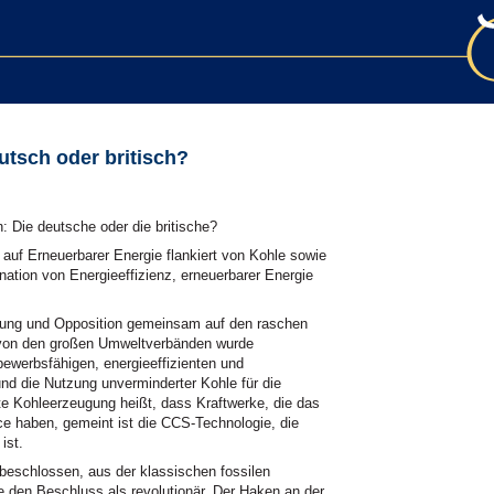
tsch oder britisch?
 Die deutsche oder die britische?
 auf Erneuerbarer Energie flankiert von Kohle sowie
nation von Energieeffizienz, erneuerbarer Energie
rung und Opposition gemeinsam auf den raschen
t von den großen Umweltverbänden wurde
ewerbsfähigen, energieeffizienten und
d die Nutzung unverminderter Kohle für die
 Kohleerzeugung heißt, dass Kraftwerke, die das
e haben, gemeint ist die CCS-Technologie, die
ist.
 beschlossen, aus der klassischen fossilen
 den Beschluss als revolutionär. Der Haken an der