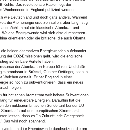
t Kohle. Das revolutionäre Papier liegt der
em Wochenende in England publiziert werden.
ich wie Deutschland und doch ganz anders. Während
ett die Atomenergie ersetzen sollen, aber langfristig
 hauptsächlich auf die klassische Atomkraft und
. Welche Energiewende wird sich also durchsetzen -
ina orientieren oder die britische, die auch Obama
 die beiden alternativen Energiewenden aufeinander
ung der CO2-Emissionen geht, wird die englische
ieg scheinbare Vorteile haben.
naissance der Atomkraft in Europa führen. Und dafür
giekommissar in Brüssel, Günther Oettinger, noch in
e Weichen gestellt. Er hat England in einer
rgie so hoch zu subventionieren, dass ein neues
anach folgen.
n für britischen Atomstrom weit höhere Subventionen
lang für erneuerbare Energien. Daraufhin hat die
n den nuklearen britischen Sondertarif bei der EU
es Stromtarifs auf dem europäischen Strommarkt
ssen lassen, dass es "in Zukunft jede Gelegenheit
." Das wird noch spannend.
ig wird sich d i e Energiewende durchsetzen, die am