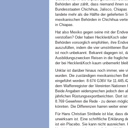
Behörden aber zählt, dass niemand ihnen schr
Bundesstaaten Chichihua, Jalisco, Chiapas 
landete mehr als die Hälfte der gelieferte
mexikanischen Behörden in Chichihua verteil
in Chiapas.
Hat also Mexiko gegen seine mit der Endver
verstoßen? Oder haben Heckler&Koch oder M
Behörden vorsorglich empfohlen, ihre Endve
auszufüllen, indem die vier umstrittenen B
ist noch unbekannt. Bekannt dagegen ist, d
Ausbildungszwecken Reisen in die fraglic
der bei Heckler&Koch kaum unbemerkt blei
Unklar ist darüber hinaus noch immer, wie 
wurden. Die zuständigen mexikanischen Be
eingeführt worden: 8.674 G36V für 11.445.
dem Waffenregister der Vereinten Nationen 
Beide Angaben widersprechen jedoch den al
jährlichen Rüstungsexportberichten. Dort i
8.769 Gewehren die Rede - zu denen mögli
könnten. Die Differenzen harren weiter eine
Für Hans Christian Ströbele ist klar, dass d
unwirksam ist. Eine schriftliche Erklärung d
ist ein Placebo. Sie kann nicht ausreichen