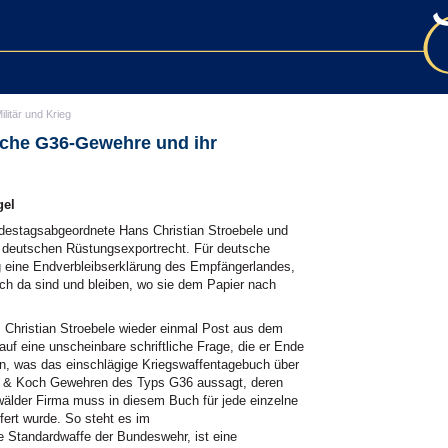
ilitär und Krieg
sche G36-Gewehre und ihr
gel
undestagsabgeordnete Hans Christian Stroebele und
im deutschen Rüstungsexportrecht. Für deutsche
g eine Endverbleibserklärung des Empfängerlandes,
lich da sind und bleiben, wo sie dem Papier nach
Christian Stroebele wieder einmal Post aus dem
auf eine unscheinbare schriftliche Frage, die er Ende
en, was das einschlägige Kriegswaffentagebuch über
r & Koch Gewehren des Typs G36 aussagt, deren
lder Firma muss in diesem Buch für jede einzelne
fert wurde. So steht es im
e Standardwaffe der Bundeswehr, ist eine