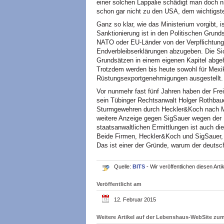
einer solchen Lappalie schädigt man doch 
schon gar nicht zu den USA, dem wichtigst
Ganz so klar, wie das Ministerium vorgibt, 
Sanktionierung ist in den Politischen Grund
NATO oder EU-Länder von der Verpflichtun
Endverbleibserklärungen abzugeben. Die Sic
Grundsätzen in einem eigenen Kapitel abgeha
Trotzdem werden bis heute sowohl für Mexik
Rüstungsexportgenehmigungen ausgestellt.
Vor nunmehr fast fünf Jahren haben der Fre
sein Tübinger Rechtsanwalt Holger Rothbau
Sturmgewehren durch Heckler&Koch nach Mexi
weitere Anzeige gegen SigSauer wegen der 
staatsanwaltlichen Ermittlungen ist auch d
Beide Firmen, Heckler&Koch und SigSauer,
Das ist einer der Gründe, warum der deutsc
Quelle:
BITS
- Wir veröffentlichen diesen Ar
Veröffentlicht am
12. Februar 2015
Weitere Artikel auf der Lebenshaus-WebSite z