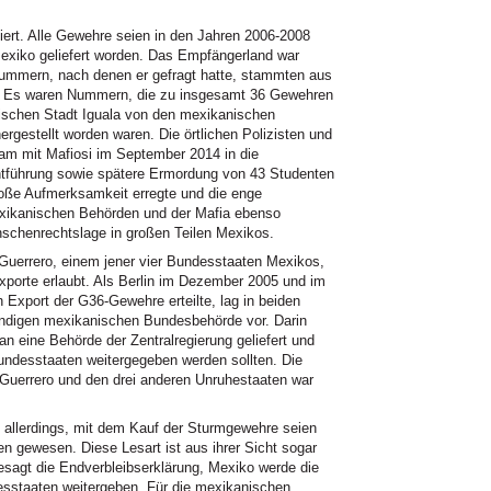
liert. Alle Gewehre seien in den Jahren 2006-2008
xiko geliefert worden. Das Empfängerland war
nummern, nach denen er gefragt hatte, stammten aus
. Es waren Nummern, die zu insgesamt 36 Gewehren
nischen Stadt Iguala von den mexikanischen
ergestellt worden waren. Die örtlichen Polizisten und
m mit Mafiosi im September 2014 in die
tführung sowie spätere Ermordung von 43 Studenten
große Aufmerksamkeit erregte und die enge
xikanischen Behörden und der Mafia ebenso
nschenrechtslage in großen Teilen Mexikos.
Guerrero, einem jener vier Bundesstaaten Mexikos,
xporte erlaubt. Als Berlin im Dezember 2005 und im
Export der G36-Gewehre erteilte, lag in beiden
tändigen mexikanischen Bundesbehörde vor. Darin
an eine Behörde der Zentralregierung geliefert und
Bundesstaaten weitergegeben werden sollten. Die
Guerrero und den drei anderen Unruhestaaten war
allerdings, mit dem Kauf der Sturmgewehre seien
 gewesen. Diese Lesart ist aus ihrer Sicht sogar
esagt die Endverbleibserklärung, Mexiko werde die
esstaaten weitergeben. Für die mexikanischen