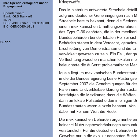
Kriegswaffe.
Ihre Spende ermöglicht unser
Engagement
Das Ministerium antwortete Stroebele detail
Spendenkonto:
aufgrund deutscher Genehmigungen nach Me
Bank: GLS Bank eG
IBAN:
Stroebele bereits bekannt, denn die Serien
DE36 4306 0967 8023 3348 00
einem mexikanischen Ermittlungsverfahren
BIC: GENODEM1GLS
des Typs G-36 gehörten, die in der mexika
Bundesbehörden bei der lokalen Polizei sich
Suche
Behörden stehen in dem Verdacht, gemeinsa
Erschießung von Demonstranten und die En
verwickelt gewesen zu sein. Ein Fall, der 
Verflechtung zwischen manchen lokalen me
beleuchtete die äußerst problematische Me
Iguala liegt im mexikanischen Bundesstaat 
in die die Bundesregierung keine Rüstungse
September 2007 die Genehmigungen für den 
Fällen eine Endverbleibserklärung der zus
bestätigten die Mexikaner, dass die Waffen 
dann an lokale Polizeibehörden in einigen 
Bundesstaaten waren einzeln benannt. Von 
dabei mit keinem Wort die Rede.
Die mexikanischen Behörden argumentieren 
keinerlei Nutzungsbeschränkungen verbunden
verständlich: Für die deutschen Behörden b
Gewehre nur in die explizit genannten Bund