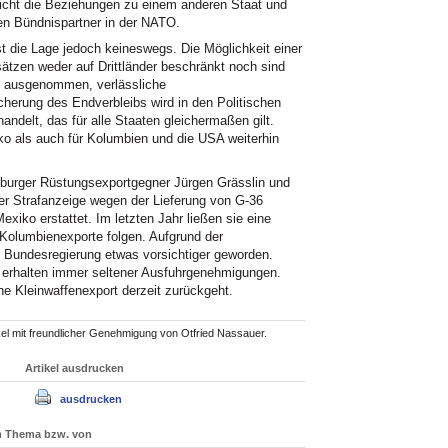
nicht die Beziehungen zu einem anderen Staat und
en Bündnispartner in der NATO.
ist die Lage jedoch keineswegs. Die Möglichkeit einer
sätzen weder auf Drittländer beschränkt noch sind
g ausgenommen, verlässliche
herung des Endverbleibs wird in den Politischen
ndelt, das für alle Staaten gleichermaßen gilt.
o als auch für Kolumbien und die USA weiterhin
iburger Rüstungsexportgegner Jürgen Grässlin und
er Strafanzeige wegen der Lieferung von G-36
ko erstattet. Im letzten Jahr ließen sie eine
Kolumbienexporte folgen. Aufgrund der
ie Bundesregierung etwas vorsichtiger geworden.
 erhalten immer seltener Ausfuhrgenehmigungen.
he Kleinwaffenexport derzeit zurückgeht.
tikel mit freundlicher Genehmigung von Otfried Nassauer.
Artikel ausdrucken
ausdrucken
um Thema bzw. von