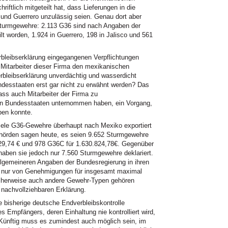
iftlich mitgeteilt hat, dass Lieferungen in die
und Guerrero unzulässig seien. Genau dort aber
n Sturmgewehre: 2.113 G36 sind nach Angaben der
t worden, 1.924 in Guerrero, 198 in Jalisco und 561
bleibserklärung eingegangenen Verpflichtungen
itarbeiter dieser Firma den mexikanischen
rbleibserklärung unverdächtig und wasserdicht
undesstaaten erst gar nicht zu erwähnt werden? Das
ass auch Mitarbeiter der Firma zu
hen Bundesstaaten unternommen haben, ein Vorgang,
ben konnte.
viele G36-Gewehre überhaupt nach Mexiko exportiert
hörden sagen heute, es seien 9.652 Sturmgewehre
429,74 € und 978 G36C für 1.630.824,78€. Gegenüber
haben sie jedoch nur 7.560 Sturmgewehre deklariert.
lgemeineren Angaben der Bundesregierung in ihren
st nur von Genehmigungen für insgesamt maximal
cherweise auch andere Gewehr-Typen gehören
r nachvollziehbaren Erklärung.
ie bisherige deutsche Endverbleibskontrolle
es Empfängers, deren Einhaltung nie kontrolliert wird,
. Künftig muss es zumindest auch möglich sein, im