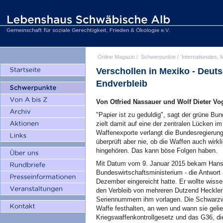
Online Magazin
/
Schwerpunkte
/
Internationales, M
Verschollen in Mexiko - Deut
Endverbleib
Von Otfried Nassauer und Wolf Dieter Vo
"Papier ist zu geduldig", sagt der grüne B
zielt damit auf eine der zentralen Lücken 
Waffenexporte verlangt die Bundesregierun
überprüft aber nie, ob die Waffen auch wirk
hingehören. Das kann böse Folgen haben.
Mit Datum vom 9. Januar 2015 bekam Hans 
Bundeswirtschaftsministerium - die Antwort 
Dezember eingereicht hatte. Er wollte wiss
den Verbleib von mehreren Dutzend Heckle
Seriennummern ihm vorlagen. Die Schwarzwä
Waffe festhalten, an wen und wann sie gelie
Kriegswaffenkontrollgesetz und das G36, di