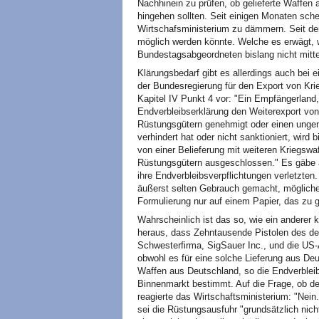
Nachhinein zu prüfen, ob gelieferte Waffen
hingehen sollten. Seit einigen Monaten sc
Wirtschafsministerium zu dämmern. Seit d
möglich werden könnte. Welche es erwägt, 
Bundestagsabgeordneten bislang nicht mitte
Klärungsbedarf gibt es allerdings auch bei 
der Bundesregierung für den Export von Kr
Kapitel IV Punkt 4 vor: "Ein Empfängerlan
Endverbleibserklärung den Weiterexport vo
Rüstungsgütern genehmigt oder einen ungene
verhindert hat oder nicht sanktioniert, wird
von einer Belieferung mit weiteren Kriegsw
Rüstungsgütern ausgeschlossen." Es gäbe al
ihre Endverbleibsverpflichtungen verletzten
äußerst selten Gebrauch gemacht, mögliche
Formulierung nur auf einem Papier, das zu g
Wahrscheinlich ist das so, wie ein anderer k
heraus, dass Zehntausende Pistolen des de
Schwesterfirma, SigSauer Inc., und die US
obwohl es für eine solche Lieferung aus D
Waffen aus Deutschland, so die Endverblei
Binnenmarkt bestimmt. Auf die Frage, ob de
reagierte das Wirtschaftsministerium: "Nein
sei die Rüstungsausfuhr "grundsätzlich nic