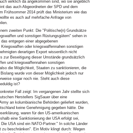
 auch wirklich da angekommen sind, wo sie angeblich
heint das auch Abgeordneten der SPD und dem
em Frühsommer 2014 prüft das Ministerium wie das
wollte es auch auf mehrfache Anfrage von
ilen.
einem zweiten Punkt: Die "Politische(n) Grundsätze
iegswaffen und sonstigen Rüstungsgütern" sehen in
d, das entgegen einer abgegebenen
n Kriegswaffen oder kriegswaffennahen sonstigen
hmigten derartigen Export wissentlich nicht
 bis zur Beseitigung dieser Umstände grundsätzlich
affen und kriegswaffennahen sonstigen
so die Möglichkeit, Staaten zu sanktionieren, die
. Bislang wurde von dieser Möglichkeit jedoch nur
rweise sogar noch nie. Steht auch diese
eduldig ist?
onkreter Fall zeigt: Im vergangenen Jahr stellte sich
utschen Herstellers SigSauer über eine
-Army an kolumbianische Behörden geliefert wurden,
eutschland keine Genehmigung gegeben hätte. Die
bserklärung, waren für den US-amerikanischen
shalb eine Sanktionierung der USA erfolgt sei,
. Die USA sind ein NATO-Partner." In solche Länder
ht zu beschränken". Ein Motiv klingt durch: Wegen