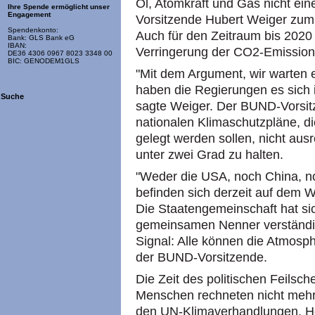
Öl, Atomkraft und Gas nicht ein
Ihre Spende ermöglicht unser
Engagement
Vorsitzende Hubert Weiger zum
Spendenkonto:
Auch für den Zeitraum bis 2020 
Bank: GLS Bank eG
IBAN:
Verringerung der CO2-Emissio
DE36 4306 0967 8023 3348 00
BIC: GENODEM1GLS
"Mit dem Argument, wir warten e
haben die Regierungen es sich
Suche
sagte Weiger. Der BUND-Vorsit
nationalen Klimaschutzpläne, d
gelegt werden sollen, nicht au
unter zwei Grad zu halten.
"Weder die USA, noch China, n
befinden sich derzeit auf dem W
Die Staatengemeinschaft hat sic
gemeinsamen Nenner verständigt
Signal: Alle können die Atmosph
der BUND-Vorsitzende.
Die Zeit des politischen Feilsch
Menschen rechneten nicht mehr 
den UN-Klimaverhandlungen. Ho