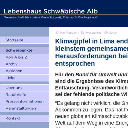
Online Magazin
/
Schwerpunkte
/
Ökologie
Klimagipfel in Lima en
kleinstem gemeinsame
Herausforderungen bei
entsprochen
Für den
Bund für Umwelt und
sind die Ergebnisse des Klima
Enttäuschung. Verantwortlich
sei der fehlende politische Wi
"Es gelang nicht wirklich, die G
Abkommen zu legen. Das hat Fo
neuen globalen Klimaschutzabko
Welt auf dem Weg in eine Energ