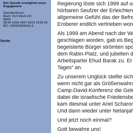
Regierung löste sich 1999 auf 
Ihre Spende ermöglicht unser
Engagement
hörbaren Seufzer der Erleichter
Spendenkonto:
allgemeine Gefühl das der Befre
Bank: GLS Bank eG
IBAN:
DE36 4306 0967 8023 3348 00
Eroberer endlich vertrieben wo
BIC: GENODEM1GLS
Als 1999 am Abend nach der Wa
geschlagen worden, gab es Be
Suche
begeisterte Bürger strömten sp
dem Rabin-Platz, und jubelten 
Arbeitspartei Ehud Barak zu. E
Tages" an.
Zu unserem Unglück stellte sic
wenn nicht gar als Größenwahns
Camp-David-Konferenz die Gele
dabei die israelische Friedensb
kam diesmal unter Ariel Scharo
Und dann wieder unter Netanja
Und jetzt noch einmal?
Gott bewahre uns!