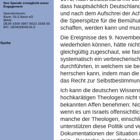
Ihre Spende ermöglicht unser
dass hauptsächlich Deutschland
Engagement
und nach dem Aufschrei der Ach
Spendenkonto:
Bank: GLS Bank eG
die Speerspitze für die Bemühu
IBAN:
DE36 4306 0967 8023 3348 00
schaffen, werden kann und mus
BIC: GENODEM1GLS
Die Ereignisse des 9. November 
Suche
wiederholen können, hätte nicht
gleichgültig zugeschaut, wie fas
systematisch ein verbrecherisc
durchführten, in welchem sie be
herrschen kann, indem man die 
das Recht zur Selbstbestimmung
Ich kann die deutschen Wissens
hochkarätigen Theologen nicht v
bekannten Affen benehmen: Nich
wenn es um Israels offensichtlich
manche der Theologen, einschlie
unterstützen diese Politik und 
Dokumentationen der Situation 