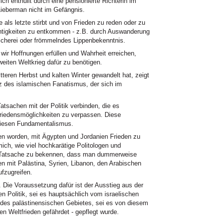
ch enthüllt durch eine pensionierte Richterin im
Lieberman nicht im Gefängnis.
als letzte stirbt und von Frieden zu reden oder zu
htigkeiten zu entkommen - z.B. durch Auswanderung
wischerei oder frömmelndes Lippenbekenntnis.
wir Hoffnungen erfüllen und Wahrheit erreichen,
eiten Weltkrieg dafür zu benötigen.
tteren Herbst und kalten Winter gewandelt hat, zeigt
z des islamischen Fanatismus, der sich im
atsachen mit der Politik verbinden, die es
Friedensmöglichkeiten zu verpassen. Diese
diesen Fundamentalismus.
en worden, mit Ägypten und Jordanien Frieden zu
mich, wie viel hochkarätige Politologen und
der Tatsache zu bekennen, dass man dummerweise
n mit Palästina, Syrien, Libanon, den Arabischen
ufzugreifen.
. Die Voraussetzung dafür ist der Ausstieg aus der
en Politik, sei es hauptsächlich vom israelischen
 des palästinensischen Gebietes, sei es von diesem
 Weltfrieden gefährdet - gepflegt wurde.