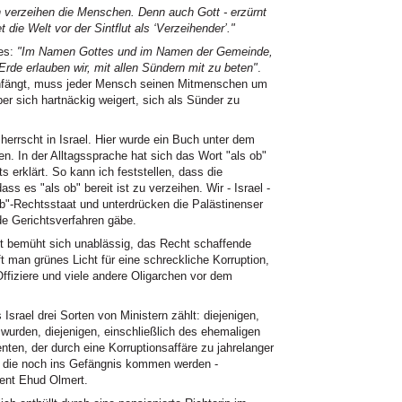
erzeihen die Menschen. Denn auch Gott - erzürnt
 die Welt vor der Sintflut als ‘Verzeihender’."
 es:
"Im Namen Gottes und im Namen der Gemeinde,
e erlauben wir, mit allen Sündern mit zu beten"
.
nfängt, muss jeder Mensch seinen Mitmenschen um
er sich hartnäckig weigert, sich als Sünder zu
herrscht in Israel. Hier wurde ein Buch unter dem
ben. In der Alltagssprache hat sich das Wort "als ob"
s erklärt. So kann ich feststellen, dass die
ass es "als ob" bereit ist zu verzeihen. Wir - Israel -
ob"-Rechtsstaat und unterdrücken die Palästinenser
de Gerichtsverfahren gäbe.
et bemüht sich unablässig, das Recht schaffende
 man grünes Licht für eine schreckliche Korruption,
-Offiziere und viele andere Oligarchen vor dem
rael drei Sorten von Ministern zählt: diejenigen,
 wurden, diejenigen, einschließlich des ehemaligen
nten, der durch eine Korruptionsaffäre zu jahrelanger
n, die noch ins Gefängnis kommen werden -
dent Ehud Olmert.