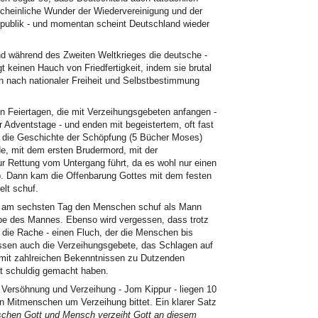
cheinliche Wunder der Wiedervereinigung und der
epublik - und momentan scheint Deutschland wieder
r und während des Zweiten Weltkrieges die deutsche -
 keinen Hauch von Friedfertigkeit, indem sie brutal
n nach nationaler Freiheit und Selbstbestimmung
en Feiertagen, die mit Verzeihungsgebeten anfangen -
 Adventstage - und enden mit begeistertem, oft fast
 die Geschichte der Schöpfung (5 Bücher Moses)
e, mit dem ersten Brudermord, mit der
ur Rettung vom Untergang führt, da es wohl nur einen
. Dann kam die Offenbarung Gottes mit dem festen
lt schuf.
tt am sechsten Tag den Menschen schuf als Mann
ippe des Mannes. Ebenso wird vergessen, dass trotz
 die Rache - einen Fluch, der die Menschen bis
gessen auch die Verzeihungsgebete, das Schlagen auf
 mit zahlreichen Bekenntnissen zu Dutzenden
t schuldig gemacht haben.
Versöhnung und Verzeihung - Jom Kippur - liegen 10
n Mitmenschen um Verzeihung bittet. Ein klarer Satz
chen Gott und Mensch verzeiht Gott an diesem