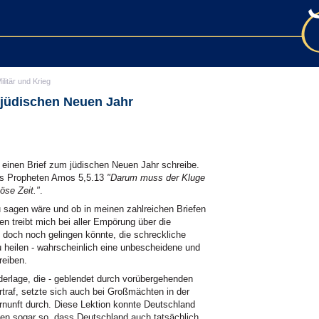
ilitär und Krieg
 jüdischen Neuen Jahr
h einen Brief zum jüdischen Neuen Jahr schreibe.
des Propheten Amos 5,5.13
"Darum muss der Kluge
öse Zeit."
.
 sagen wäre und ob in meinen zahlreichen Briefen
n treibt mich bei aller Empörung über die
 doch noch gelingen könnte, die schreckliche
u heilen - wahrscheinlich eine unbescheidene und
reiben.
derlage, die - geblendet durch vorübergehenden
traf, setzte sich auch bei Großmächten in der
rnunft durch. Diese Lektion konnte Deutschland
en sogar so, dass Deutschland auch tatsächlich