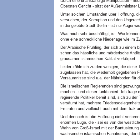
Durch eine unanständige Manipulation - neuli
Obersten Gericht - sitzt der Außenminister 
Unter solchen Umständen über Hoffnung, die 
versuchen, der Korruption und den Ungerec
in die gelobte Stadt Berlin - ist nur Augen
Was mich sehr beschäftigt, ist: Wie können 
ohne eine schreckliche Niederlage wie im Zw
Der Arabische Frühling, der sich zu einem bi
schon das hässliche und mörderische Antlit
grausamen islamischen Kalifat verkörpert.
Leider zähle ich zu den wenigen, die diese T
zugelassen hat, die wiederholt gegebenen 
Versäumnisse sind u.a. der Nährboden für 
Die israelischen Regierenden sind gezwung
machen - und dieser funktioniert. Ich frage 
regierende Politiker bereit sind, sich zu 
versäumt hat, mehrere Friedensgelegenheite
Emiraten und vielleicht auch mit dem Irak a
Und dennoch ist die Hoffnung nicht verloren
enormen Lüge, die - sei es von der westlich
Wahn von Groß-Israel mit der Bantusierung
wachsenden islamischen Fanatismus, der den