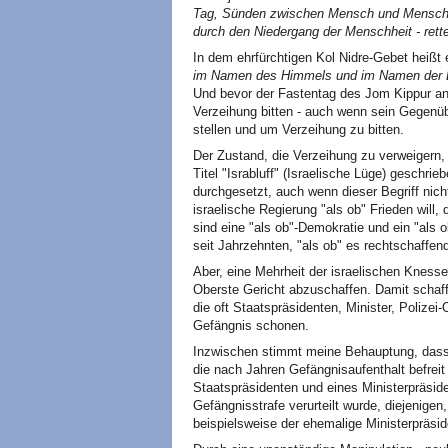
Tag, Sünden zwischen Mensch und Mensch v
durch den Niedergang der Menschheit - rettet
In dem ehrfürchtigen Kol Nidre-Gebet heißt
im Namen des Himmels und im Namen der Erd
Und bevor der Fastentag des Jom Kippur a
Verzeihung bitten - auch wenn sein Gegenüb
stellen und um Verzeihung zu bitten.
Der Zustand, die Verzeihung zu verweigern, 
Titel "Israbluff" (Israelische Lüge) geschrie
durchgesetzt, auch wenn dieser Begriff nicht
israelische Regierung "als ob" Frieden will, d
sind eine "als ob"-Demokratie und ein "als 
seit Jahrzehnten, "als ob" es rechtschaffen
Aber, eine Mehrheit der israelischen Kness
Oberste Gericht abzuschaffen. Damit schafft
die oft Staatspräsidenten, Minister, Polizei
Gefängnis schonen.
Inzwischen stimmt meine Behauptung, dass Is
die nach Jahren Gefängnisaufenthalt befreit
Staatspräsidenten und eines Ministerpräside
Gefängnisstrafe verurteilt wurde, diejenige
beispielsweise der ehemalige Ministerpräsi