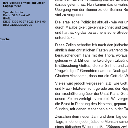
Ihre Spende ermöglicht unser
daraus gelernt hat. Nun kamen das unwahrs
Engagement
Übergang von der Bonner zu der Berliner R
Spendenkonto:
viel zu vergessen.
Bank: GLS Bank eG
IBAN:
Die israelische Politik ist aktuell - wie vo
DE36 4306 0967 8023 3348 00
BIC: GENODEM1GLS
durch Maßlosigkeit gekennzeichnet und zeigt
und hartnäckig das palästinensische Strebe
unterdrückt.
Suche
Diese Zeilen schreibe ich nach den jüdisch
ähnlich dem christlichen Fasten während der
berauschendem Tanz mit der Thora, woraus
gelesen wird: Mit der merkwürdigen Erbsünd
Enttäuschung Gottes, die zur Sintflut und z
"fragwürdigen" Gerechten namens Noah gab
Glauben Abrahams, dass nur ein Gott die We
Vieles wird jedoch vergessen, z.B. wie Go
und Frau - letztere nicht gerade aus der R
der Erschütterung über die Untat Kains Gott
unsere Zeiten verfolgt - verbietet. Wir ver
die Brust in Richtung des Herzens, gepaart
Sünden, mit denen Menschen sich in der Ta
Zwischen dem neuen Jahr und dem Tag der 
Tage, in denen jeder jüdische Mensch seine
eines jüdischen Weisen heißt:
"Sünden zwis