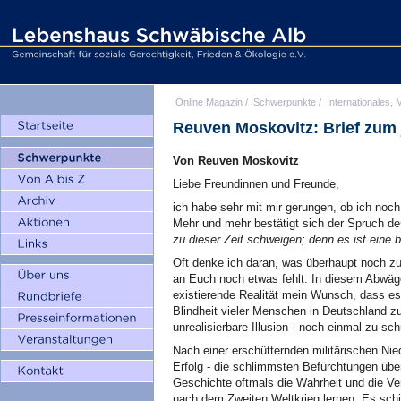
Online Magazin
/
Schwerpunkte
/
Internationales, M
Reuven Moskovitz: Brief zum
Von Reuven Moskovitz
Liebe Freundinnen und Freunde,
ich habe sehr mit mir gerungen, ob ich noc
Mehr und mehr bestätigt sich der Spruch 
zu dieser Zeit schweigen; denn es ist eine b
Oft denke ich daran, was überhaupt noch zu
an Euch noch etwas fehlt. In diesem Abwäge
existierende Realität mein Wunsch, dass es
Blindheit vieler Menschen in Deutschland z
unrealisierbare Illusion - noch einmal zu sch
Nach einer erschütternden militärischen Nie
Erfolg - die schlimmsten Befürchtungen über
Geschichte oftmals die Wahrheit und die Ve
nach dem Zweiten Weltkrieg lernen. Es schi