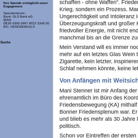
schaffen - ohne Waffen". Fried
Ihre Spende ermöglicht unser
Engagement
Krieg, sondern ein Prozess. Man
Spendenkonto:
Ungerechtigkeit und Intoleranz in
Bank: GLS Bank eG
IBAN:
Überzeugungskraft und großer K
DE36 4306 0967 8023 3348 00
BIC: GENODEM1GLS
friedvoller Energie, mit nicht 
manchmal bis an die Grenze zu
Suche
Mein Verstand will es immer noc
mehr auf ein letztes Glas Wein t
Zigarette, kein letzter, inspirie
Schlaf nehmen könnte, keine l
Von Anfängen mit Weitsich
Mani Stenner ist mir Anfang der
ehrenamtlich im Büro des Koor
Friedensbewegung (KA) mithalf
Bonner Friedensplenum war. Er 
und blieb es mehr als 30 Jahre
politisch.
Schon vor Eintreffen der erste