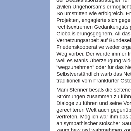
der Deeskalationsstrategien fü
zivilen Ungehorsams ermöglicht
So umstritten wie erfolgreich. Er
Projekten, engagierte sich geg
rechtsextremen Gedankenguts 
Globalisierungsgegnern. All das
Vernetzungsarbeit auf Bundeseb
Friedenskooperative weder organ
Weg vorbei. Der wurde immer frei
weil es Manis Überzeugung wid
"wegzunehmen" oder für das Net
Selbstverständlich warb das Ne
traditionell vom Frankfurter Os
Mani Stenner besaß die seltene 
Strömungen zusammen zu führen
Dialoge zu führen und seine Vor
gerechteren Welt auch gegenüb
vertreten. Möglich war ihm das 
an sympathischer stoischer Saue
kaum bewusst wahrnehmen konn