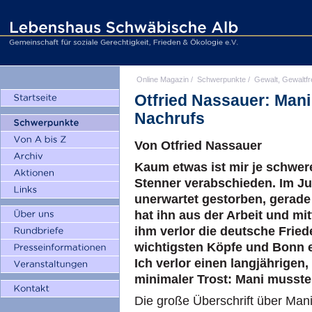
Online Magazin
/
Schwerpunkte
/
Gewalt, Gewaltfr
Otfried Nassauer: Mani
Nachrufs
Von Otfried Nassauer
Kaum etwas ist mir je schwer
Stenner verabschieden. Im Juli
unerwartet gestorben, gerade 
hat ihn aus der Arbeit und mi
ihm verlor die deutsche Frie
wichtigsten Köpfe und Bonn e
Ich verlor einen langjährige
minimaler Trost: Mani musste 
Die große Überschrift über Mani