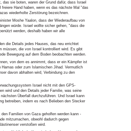
das sie boten, waren der Grund dafür, dass Israel
ael freiere Hand haben, wenn es das nächste Mal "das
azas wiederholte Zerstörung bezeichnen.
minister Moshe Yaalon, dass der Wiederaufbau von
en würde. Israel wollte sicher gehen, "dass die
 benützt werden, deshalb haben wir alle
n die Details jedes Hauses, das neu errichtet
müssen, die von Israel kontrolliert wird. Es gibt
n jede Bewegung auf dem Boden beobachten werden.
önnen, von dem es annimmt, dass er ein Kämpfer ist
zu Hamas oder zum Islamischen Jihad. Vermutlich
enser davon abhalten wird, Verbindung zu den
rwachungssystem Israel nicht mit den GPS-
n wird und den Details jeder Familie, was seine
n nächsten Überfall durchzuführen. Und Israel kann
ng betreiben, indem es nach Belieben den Stecker
it den Familien von Gaza geholfen werden kann -
kade mitzumachen, obwohl dadurch gegen
lästinenser verstoßen wird.