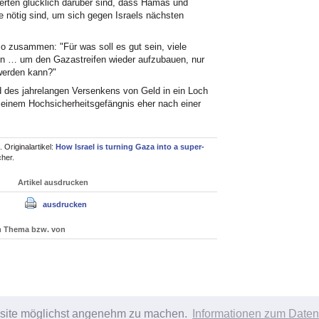
ierten glücklich darüber sind, dass Hamas und
ie nötig sind, um sich gegen Israels nächsten
o zusammen: "Für was soll es gut sein, viele
en … um den Gazastreifen wieder aufzubauen, nur
 werden kann?"
nd des jahrelangen Versenkens von Geld in ein Loch
 einem Hochsicherheitsgefängnis eher nach einer
Originalartikel:
How Israel is turning Gaza into a super-
her.
Artikel ausdrucken
ausdrucken
um Thema bzw. von
bsite möglichst angenehm zu machen.
Informationen zum Daten