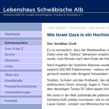
Online Magazin
/
Schwerpunkte
/
Internationales, M
Wie Israel Gaza in ein Hochs
Von Jonathan Cook
Es ist erstaunlich, dass der Wiederaufbau
Zielen einer als "Dahiya" bekannten israelisc
wurde, zwei Monate nach dem Ende der Kämp
Nach Angaben der Vereinten Nationen wurde
wodurch 600.000 Palästinenser - nahezu ein
gemacht wurden oder dringend humanitärer H
Straßen, Schulen und das Kraftwerk, das d
elektrischem Strom versorgt, liegen in Trü
dem derzeitigen Tempo 50 Jahre dauern kö
Wo sonst in der Welt außerhalb der palästine
Gemeinschaft untätig zuschauen, wie so viel
Laune Gottes, sondern von Mitmenschen be