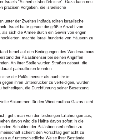
er Israels "Sicherheitsbedürfnisse". Gaza kann neu
n präzisen Vorgaben, die israelische
n unter der Zweiten Intifada rollten israelische
ank. Israel hatte gerade die größte Anzahl von
n, als sich die Armee durch ein Gewirr von engen
chockierten, machte Israel hunderte von Häusern zu
stand Israel auf den Bedingungen des Wiederaufbaus
rstand der Palästinenser bei seinen Angriffen
n. An ihrer Stelle wurden Straßen gebaut, die
darauf patrouillieren konnten.
nisse der Palästinenser als auch ihr im
ch gegen ihren Unterdrücker zu verteidigen, wurden
u befriedigen, die Durchführung seiner Besetzung
erzielte Abkommen für den Wiederaufbau Gazas nicht
.
uch, geht man von den bisherigen Erfahrungen aus,
sehen davon wird die Hälfte davon sofort in die
igenden Schulden der Palästinenserbehörde zu
Gemeinschaft scheint den Vorschlag gemacht zu
aza auf unterschiedliche Weise ihrer Bestände