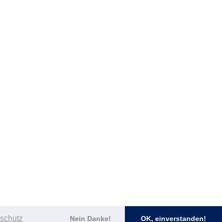
schutz
Nein Danke!
OK, einverstanden!