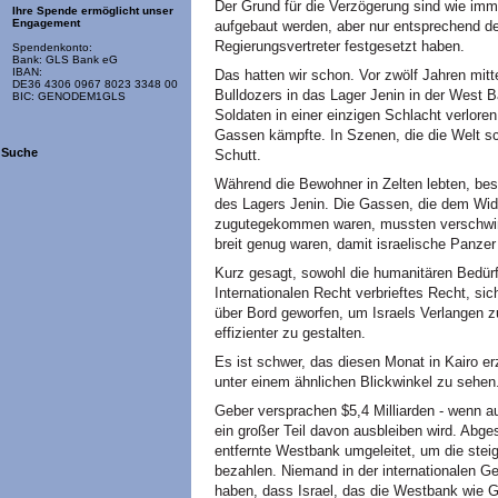
Der Grund für die Verzögerung sind wie imm
Ihre Spende ermöglicht unser
Engagement
aufgebaut werden, aber nur entsprechend de
Regierungsvertreter festgesetzt haben.
Spendenkonto:
Bank: GLS Bank eG
IBAN:
Das hatten wir schon. Vor zwölf Jahren mitte
DE36 4306 0967 8023 3348 00
Bulldozers in das Lager Jenin in der West B
BIC: GENODEM1GLS
Soldaten in einer einzigen Schlacht verlore
Gassen kämpfte. In Szenen, die die Welt s
Suche
Schutt.
Während die Bewohner in Zelten lebten, be
des Lagers Jenin. Die Gassen, die dem Wide
zugutegekommen waren, mussten verschwinde
breit genug waren, damit israelische Panzer 
Kurz gesagt, sowohl die humanitären Bedürf
Internationalen Recht verbrieftes Recht, si
über Bord geworfen, um Israels Verlangen z
effizienter zu gestalten.
Es ist schwer, das diesen Monat in Kairo 
unter einem ähnlichen Blickwinkel zu sehen
Geber versprachen $5,4 Milliarden - wenn a
ein großer Teil davon ausbleiben wird. Abge
entfernte Westbank umgeleitet, um die ste
bezahlen. Niemand in der internationalen 
haben, dass Israel, das die Westbank wie G