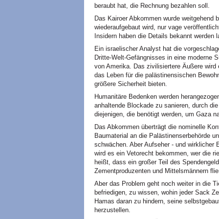
beraubt hat, die Rechnung bezahlen soll.
Das Kairoer Abkommen wurde weitgehend b
wiederaufgebaut wird, nur vage veröffentlic
Insidern haben die Details bekannt werden 
Ein israelischer Analyst hat die vorgeschl
Dritte-Welt-Gefängnisses in eine moderne S
von Amerika. Das zivilisiertere Äußere wird 
das Leben für die palästinensischen Bewoh
größere Sicherheit bieten.
Humanitäre Bedenken werden herangezogen, 
anhaltende Blockade zu sanieren, durch die 
diejenigen, die benötigt werden, um Gaza n
Das Abkommen überträgt die nominelle Kont
Baumaterial an die Palästinenserbehörde
schwächen. Aber Aufseher - und wirklicher E
wird es ein Vetorecht bekommen, wer die ri
heißt, dass ein großer Teil des Spendengeld
Zementproduzenten und Mittelsmännern flie
Aber das Problem geht noch weiter in die T
befriedigen, zu wissen, wohin jeder Sack Z
Hamas daran zu hindern, seine selbstgeba
herzustellen.