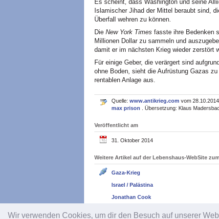
Es scheint, dass Washington und seine Alli
Islamischer Jihad der Mittel beraubt sind, d
Überfall wehren zu können.
Die
New York Times
fasste ihre Bedenken s
Millionen Dollar zu sammeln und auszugeb
damit er im nächsten Krieg wieder zerstört
Für einige Geber, die verärgert sind aufgru
ohne Boden, sieht die Aufrüstung Gazas zu
rentablen Anlage aus.
Quelle:
www.antikrieg.com
vom 28.10.2014. 
max prison
. Übersetzung: Klaus Madersbac
Veröffentlicht am
31. Oktober 2014
Weitere Artikel auf der Lebenshaus-WebSite z
Gaza-Krieg
Israel / Palästina
Jonathan Cook
Wir verwenden Cookies, um dir den Besuch auf unserer We
Impressum
/
Datenschutz