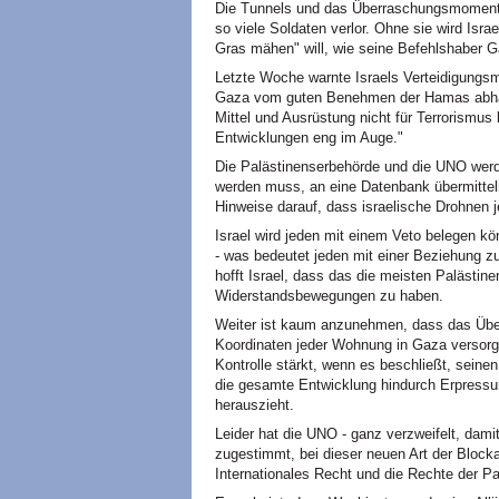
Die Tunnels und das Überraschungsmoment, 
so viele Soldaten verlor. Ohne sie wird Isr
Gras mähen" will, wie seine Befehlshaber G
Letzte Woche warnte Israels Verteidigungs
Gaza vom guten Benehmen der Hamas abhäng
Mittel und Ausrüstung nicht für Terrorismus
Entwicklungen eng im Auge."
Die Palästinenserbehörde und die UNO werde
werden muss, an eine Datenbank übermitteln 
Hinweise darauf, dass israelische Drohne
Israel wird jeden mit einem Veto belegen k
- was bedeutet jeden mit einer Beziehung 
hofft Israel, dass das die meisten Palästin
Widerstandsbewegungen zu haben.
Weiter ist kaum anzunehmen, dass das Übe
Koordinaten jeder Wohnung in Gaza versorge
Kontrolle stärkt, wenn es beschließt, seine
die gesamte Entwicklung hindurch Erpressu
herauszieht.
Leider hat die UNO - ganz verzweifelt, dam
zugestimmt, bei dieser neuen Art der Bloc
Internationales Recht und die Rechte der Pa