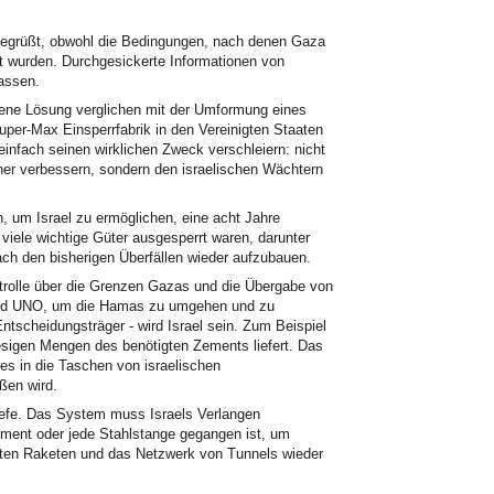
egrüßt, obwohl die Bedingungen, nach denen Gaza
ht wurden. Durchgesickerte Informationen von
lassen.
agene Lösung verglichen mit der Umformung eines
uper-Max Einsperrfabrik in den Vereinigten Staaten
einfach seinen wirklichen Zweck verschleiern: nicht
ner verbessern, sondern den israelischen Wächtern
um Israel zu ermöglichen, eine acht Jahre
viele wichtige Güter ausgesperrt waren, darunter
ach den bisherigen Überfällen wieder aufzubauen.
rolle über die Grenzen Gazas und die Übergabe von
 und UNO, um die Hamas zu umgehen und zu
ntscheidungsträger - wird Israel sein. Zum Beispiel
esigen Mengen des benötigten Zements liefert. Das
es in die Taschen von israelischen
ßen wird.
iefe. Das System muss Israels Verlangen
ement oder jede Stahlstange gegangen ist, um
uten Raketen und das Netzwerk von Tunnels wieder