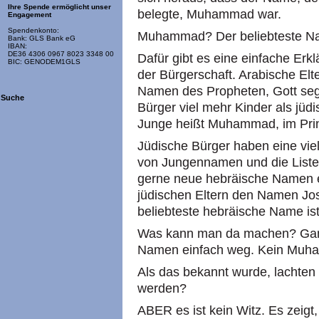
Ihre Spende ermöglicht unser
belegte, Muhammad war.
Engagement
Spendenkonto:
Muhammad? Der beliebteste Na
Bank: GLS Bank eG
IBAN:
DE36 4306 0967 8023 3348 00
Dafür gibt es eine einfache Erk
BIC: GENODEM1GLS
der Bürgerschaft. Arabische El
Namen des Propheten, Gott se
Suche
Bürger viel mehr Kinder als jüd
Junge heißt Muhammad, im Pri
Jüdische Bürger haben eine vie
von Jungennamen und die Liste 
gerne neue hebräische Namen er
jüdischen Eltern den Namen Jos
beliebteste hebräische Name i
Was kann man da machen? Ganz 
Namen einfach weg. Kein Muh
Als das bekannt wurde, lachten v
werden?
ABER es ist kein Witz. Es zeigt