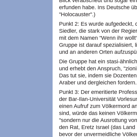
Blick verabscheut und sogar ein
erfunden habe. Ins Deutsche üb
"Holocauster".)
Punkt 2: Es wurde aufgedeckt, d
Siedler, die stark von der Regie
mit dem Namen "Wenn ihr wollt
Gruppe ist darauf spezialisiert,
und an anderen Orten aufzuspü
Die Gruppe hat ein stasi-ähnli
und erhebt den Anspruch, "zionis
Das tut sie, indem sie Dozenten
Araber und dergleichen fordern.
Punkt 3: Der emeritierte Profes
der Bar-Ilan-Universität Vorlesu
einen Aufruf zum Völkermord an
sind, würde das keinen Völkermo
"sondern nur die Ausrottung vo
den Rat, Eretz Israel (das Land
bevor der unvermeidliche Völke