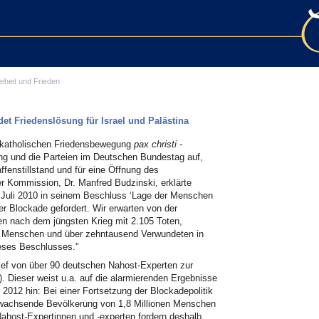
eiheit und Frieden
det Friedenslösung für Israel und Palästina
n katholischen Friedensbewegung
pax christi -
ng und die Parteien im Deutschen Bundestag auf,
ffenstillstand und für eine Öffnung des
r Kommission, Dr. Manfred Budzinski, erklärte
 Juli 2010 in seinem Beschluss ‘Lage der Menschen
r Blockade gefordert. Wir erwarten von der
en nach dem jüngsten Krieg mit 2.105 Toten,
te Menschen und über zehntausend Verwundeten in
ses Beschlusses."
ief von über 90 deutschen Nahost-Experten zur
). Dieser weist u.a. auf die alarmierenden Ergebnisse
2012 hin: Bei einer Fortsetzung der Blockadepolitik
 wachsende Bevölkerung von 1,8 Millionen Menschen
 Nahost-Expertinnen und -experten fordern deshalb