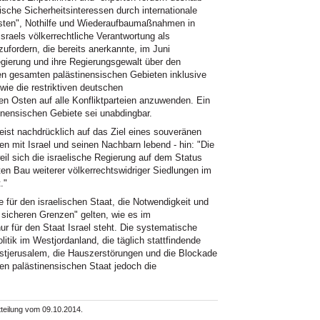
ische Sicherheitsinteressen durch internationale
sten", Nothilfe und Wiederaufbaumaßnahmen in
Israels völkerrechtliche Verantwortung als
fordern, die bereits anerkannte, im Juni
gierung und ihre Regierungsgewalt über den
en gesamten palästinensischen Gebieten inklusive
ie die restriktiven deutschen
 Osten auf alle Konfliktparteien anzuwenden. Ein
inensischen Gebiete sei unabdingbar.
st nachdrücklich auf das Ziel eines souveränen
en mit Israel und seinen Nachbarn lebend - hin: "Die
eil sich die israelische Regierung auf dem Status
ten Bau weiterer völkerrechtswidriger Siedlungen im
."
 für den israelischen Staat, die Notwendigkeit und
sicheren Grenzen" gelten, wie es im
ur für den Staat Israel steht. Die systematische
itik im Westjordanland, die täglich stattfindende
stjerusalem, die Hauszerstörungen und die Blockade
en palästinensischen Staat jedoch die
tteilung vom 09.10.2014.