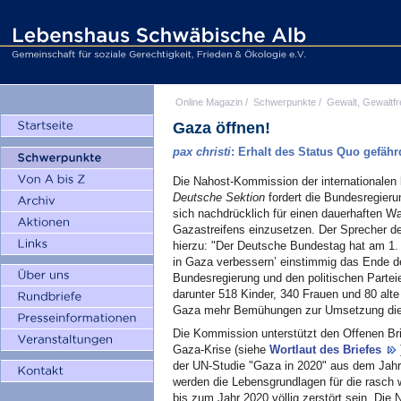
Online Magazin
/
Schwerpunkte
/
Gewalt, Gewaltfr
Gaza öffnen!
pax christi
: Erhalt des Status Quo gefähr
Die Nahost-Kommission der internationale
Deutsche Sektion
fordert die Bundesregieru
sich nachdrücklich für einen dauerhaften Wa
Gazastreifens einzusetzen. Der Sprecher de
hierzu: "Der Deutsche Bundestag hat am 1.
in Gaza verbessern’ einstimmig das Ende de
Bundesregierung und den politischen Partei
darunter 518 Kinder, 340 Frauen und 80 al
Gaza mehr Bemühungen zur Umsetzung die
Die Kommission unterstützt den Offenen Br
Gaza-Krise (siehe
Wortlaut des Briefes
der UN-Studie "Gaza in 2020" aus dem Jahr 
werden die Lebensgrundlagen für die rasch
bis zum Jahr 2020 völlig zerstört sein. Die