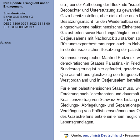
Ihre Spende ermöglicht unser
u.a., bei der Aufhebung der Blockade "israel
Engagement
Beobachter und Unterstützung zu gewährlei
Spendenkonto:
Gaza bereitzustellen, aber nicht ohne auch 
Bank: GLS Bank eG
IBAN:
Besatzungsmacht für den Wiederaufbau einzu
DE36 4306 0967 8023 3348 00
eingeschworene palästinensische Einheitsre
BIC: GENODEM1GLS
Gazastreifen sowie Handlungsfähigkeit in d
Ostjerusalems mit Nachdruck zu stärken sow
Suche
Rüstungsexportbestimmungen auch im Nahen
Ende der israelischen Besatzung der paläst
Kommissionssprecher Manfred Budzinski wei
demokratischen Staates Palästina - in Fried
Bundesregierung ist hier gefordert, gerade w
Quo ausruht und gleichzeitig den fortgesetz
Westjordanland und in Ostjerusalem betreibt
Für einen palästinensischen Staat muss, wie
Forderung nach "anerkannten und dauerhaft 
Koalitionsvertrag von Schwarz-Rot bislang n
Siedlungs-, Abriegelungs- und Separationspol
Verdrängung von Palästinenser/innen aus O
des Gazastreifens entziehen einem möglich
Lebensgrundlagen.
Quelle:
pax christi Deutschland
- Pressemi