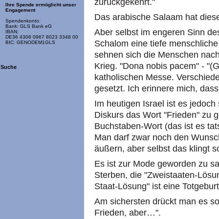
zurückgekehrt."
Ihre Spende ermöglicht unser
Engagement
Das arabische Salaam hat dies
Spendenkonto:
Bank: GLS Bank eG
Aber selbst im engeren Sinn des
IBAN:
DE36 4306 0967 8023 3348 00
Schalom eine tiefe menschliche
BIC: GENODEM1GLS
sehnen sich die Menschen nach 
Krieg. "Dona nobis pacem" - "(Go
Suche
katholischen Messe. Verschied
gesetzt. Ich erinnere mich, das
Im heutigen Israel ist es jedoch
Diskurs das Wort "Frieden" zu g
Buchstaben-Wort (das ist es tat
Man darf zwar noch den Wunsch 
äußern, aber selbst das klingt 
Es ist zur Mode geworden zu sa
Sterben, die "Zweistaaten-Lösun
Staat-Lösung" ist eine Totgeburt
Am sichersten drückt man es so 
Frieden, aber…".