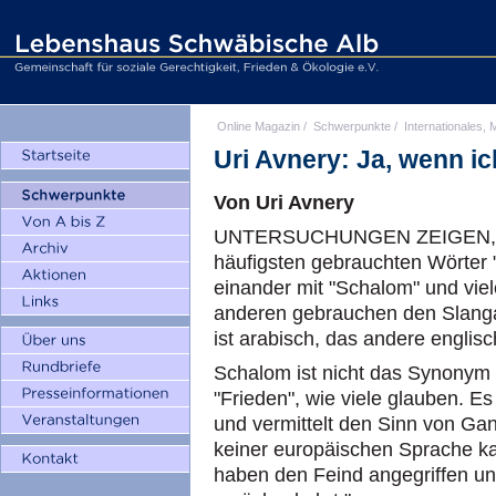
Online Magazin
/
Schwerpunkte
/
Internationales, M
Uri Avnery: Ja, wenn ic
Von Uri Avnery
UNTERSUCHUNGEN ZEIGEN, das
häufigsten gebrauchten Wörter "
einander mit "Schalom" und vie
anderen gebrauchen den Slangau
ist arabisch, das andere englisc
Schalom ist nicht das Synonym 
"Frieden", wie viele glauben. Es
und vermittelt den Sinn von Gan
keiner europäischen Sprache k
haben den Feind angegriffen und