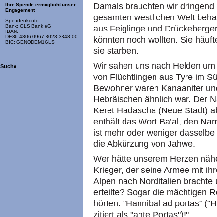
Damals brauchten wir dringend N
Ihre Spende ermöglicht unser
Engagement
gesamten westlichen Welt behau
Spendenkonto:
Bank: GLS Bank eG
aus Feiglinge und Drückeberge
IBAN:
DE36 4306 0967 8023 3348 00
könnten noch wollten. Sie häuf
BIC: GENODEM1GLS
sie starben.
Wir sahen uns nach Helden um 
Suche
von Flüchtlingen aus Tyre im 
Bewohner waren Kanaaniter und
Hebräischen ähnlich war. Der 
Keret Hadascha (Neue Stadt) ab
enthält das Wort Ba’al, den Na
ist mehr oder weniger dasselbe
die Abkürzung von Jahwe.
Wer hätte unserem Herzen nähe
Krieger, der seine Armee mit ih
Alpen nach Norditalien brachte 
erteilte? Sogar die mächtigen R
hörten: "Hannibal ad portas" ("H
zitiert als "ante Portas")!"