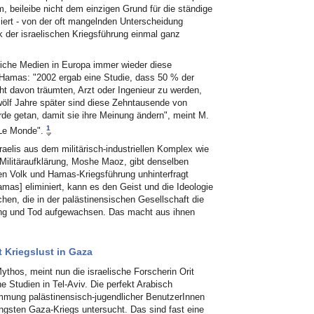
 beileibe nicht dem einzigen Grund für die ständige
siert - von der oft mangelnden Unterscheidung
k der israelischen Kriegsführung einmal ganz
liche Medien in Europa immer wieder diese
 Hamas: "2002 ergab eine Studie, dass 50 % der
ht davon träumten, Arzt oder Ingenieur zu werden,
wölf Jahre später sind diese Zehntausende von
de getan, damit sie ihre Meinung ändern", meint M.
1
"Le Monde".
aelis aus dem militärisch-industriellen Komplex wie
 Militäraufklärung, Moshe Maoz, gibt denselben
en Volk und Hamas-Kriegsführung unhinterfragt
amas] eliminiert, kann es den Geist und die Ideologie
hen, die in der palästinensischen Gesellschaft die
rung und Tod aufgewachsen. Das macht aus ihnen
 Kriegslust in Gaza
Mythos, meint nun die israelische Forscherin Orit
he Studien in Tel-Aviv. Die perfekt Arabisch
timmung palästinensisch-jugendlicher BenutzerInnen
üngsten Gaza-Kriegs untersucht. Das sind fast eine