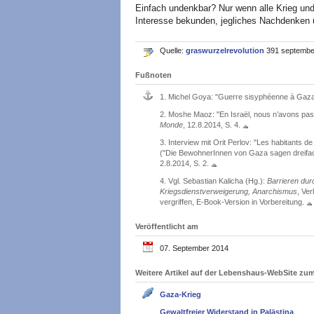
Einfach undenkbar? Nur wenn alle Krieg und
Interesse bekunden, jegliches Nachdenken 
Quelle:
graswurzelrevolution
391 septembe
Fußnoten
1.
Michel Goya: "Guerre sisyphéenne à Gaza.
2.
Moshe Maoz: "En Israël, nous n’avons pas d
Monde
, 12.8.2014, S. 4.
3.
Interview mit Orit Perlov: "Les habitants d
("Die BewohnerInnen von Gaza sagen dreifach
2.8.2014, S. 2.
4.
Vgl. Sebastian Kalicha (Hg.):
Barrieren durc
Kriegsdienstverweigerung, Anarchismus
, Ve
vergriffen, E-Book-Version in Vorbereitung.
Veröffentlicht am
07. September 2014
Weitere Artikel auf der Lebenshaus-WebSite z
Gaza-Krieg
Gewaltfreier Widerstand in Palästina