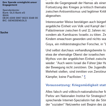
Ihre Spende ermöglicht unser
wurde die Gegengewalt der Hamas als einem,
Engagement
Fortsetzung des Krieges je kritisch themati
Spendenkonto:
zwischen Antisemitismus und legitimer Kriti
Bank: GLS Bank eG
abgesehen.
IBAN:
DE36 4306 0967 8023 3348 00
BIC: GENODEM1GLS
Interessanter Weise bestätigen auch bürger
angebliche Einheit von Volk und Kampf der
Palästinenser zwischen 6 und 11 Jahren nic
Suche
sondern als Kamikazes Israelis zu töten. Z
Kindern erwachsen geworden und nichts wur
Goya, ein militärstrategischer Forscher, in 
Und selbst durchaus verhandlungsbereite Isr
etwa der ehemalige Oberst der israelischen
Mythos von der angeblichen Einheit zwisch
wieder: "Auch wenn Israel die Führer [der H
der Bewegung nicht zerstören. Die Jugendlic
Mehrheit stellen, sind inmitten von Zerstö
2
Kämpfer, keine Pazifisten."
Voraussetzung: Kriegsmüdigkeit statt
Alles falsch und völkisch-nationalistischer 
Perlov am Nationalen Institut für Strategisc
sprechende Internet-Spezialistin hat die S
der "sozialen" Netzwerke seit Beginn des j