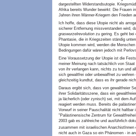
dargestellten Widerstandsutopie. Kriegsmüd
Afrika bereits Wunder bewirkt: Die Frauen i
Jahren ihren Männer-Kriegern den Frieden 
Ich hoffe, dass diese Utopie nicht als arro
sicherer Entfernung missverstanden wird, da
graswurzelrevolution
zu gering. Es geht bei
Phantasie, die in Kriegszeiten ständig unter
Utopie kommen wird, werden die Menschen i
Bedingungen dafür wären jedoch mit Perlov
Eine Voraussetzung der Utopie ist die Fests
meiner Meinung nach tatsächlich von Staat u
von ihr verlangen kann, nichts zu tun und al
sich gewaltfrei oder unbewaffnet zu wehren - 
gleichzeitig kundtut, dass es ihr gerade nich
Daraus ergibt sich, dass von gewaltfreier S
ihrer Solidaritätsszene, dass ein gewaltfrei
ja lächerlich (oder zynisch) sei, mit dem Au
reagiert werden muss. Bereits die palästin
Vorwurf in seiner Pauschalität nicht haltbar 
"Palästinensische Zentrum für Gewaltfreihe
2003 gab es zahlreiche und ausführlich doku
zusammen mit israelischen AnarchistInnen e
nicht auch in Gaza so ein Phänomen - in an