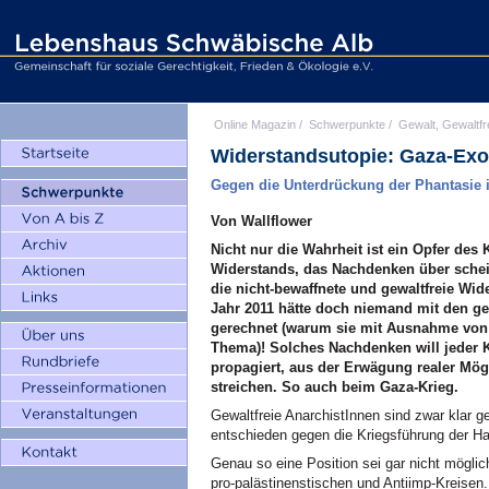
Online Magazin
/
Schwerpunkte
/
Gewalt, Gewaltfr
Widerstandsutopie: Gaza-Ex
Gegen die Unterdrückung der Phantasie i
Von Wallflower
Nicht nur die Wahrheit ist ein Opfer des
Widerstands, das Nachdenken über schein
die nicht-bewaffnete und gewaltfreie Wid
Jahr 2011 hätte doch niemand mit den ge
gerechnet (warum sie mit Ausnahme von T
Thema)! Solches Nachdenken will jeder Kr
propagiert, aus der Erwägung realer Mög
streichen. So auch beim Gaza-Krieg.
Gewaltfreie AnarchistInnen sind zwar klar g
entschieden gegen die Kriegsführung der H
Genau so eine Position sei gar nicht möglich
pro-palästinenstischen und Antiimp-Kreisen