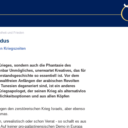
eiheit und Frieden
odus
n Kriegszeiten
 Krieges, sondern auch die Phantasie des
bar Unmögliches, unerwartet Kreatives, das für
erstandsgeschichte so essentiell ist. Vor dem
waltfreien Anfängen der arabischen Revolten
unesien degeneriert sind, ist ein anderes
iegsapologet, der seinen Krieg als alternativlos
lichkeitsoptionen und aus allen Köpfen
egen den zerstörerischen Krieg Israels, aber ebenso
amas.
, unrealistisch oder schon Verrat - so schallt es aus
. Auf keiner pro-palästinensischen Demo in Europa