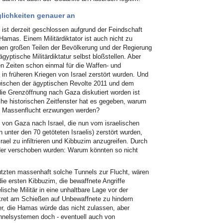
glichkeiten genauer an
ist derzeit geschlossen aufgrund der Feindschaft
 Hamas. Einem Militärdiktator ist auch nicht zu
hen großen Teilen der Bevölkerung und der Regierung
gyptische Militärdiktatur selbst bloßstellen. Aber
ren Zeiten schon einmal für die Waffen- und
in früheren Kriegen von Israel zerstört wurden. Und
zwischen der ägyptischen Revolte 2011 und dem
die Grenzöffnung nach Gaza diskutiert worden ist
he historischen Zeitfenster hat es gegeben, warum
ch Massenflucht erzwungen werden?
l von Gaza nach Israel, die nun vom israelischen
n unter den 70 getöteten Israelis) zerstört wurden,
el zu infiltrieren und Kibbuzim anzugreifen. Durch
lder verschoben wurden: Warum könnten so nicht
nutzten massenhaft solche Tunnels zur Flucht, wären
die ersten Kibbuzim, die bewaffnete Angriffe
ische Militär in eine unhaltbare Lage vor der
nkret am Schießen auf Unbewaffnete zu hindern
er, die Hamas würde das nicht zulassen, aber
nnelsystemen doch - eventuell auch von