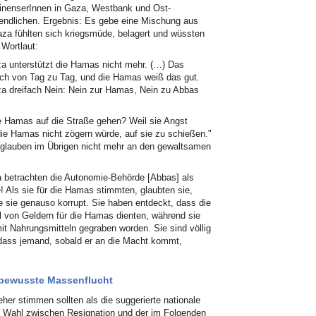
tinenserInnen in Gaza, Westbank und Ost-
endlichen. Ergebnis: Es gebe eine Mischung aus
za fühlten sich kriegsmüde, belagert und wüssten
 Wortlaut:
za unterstützt die Hamas nicht mehr. (…) Das
 sich von Tag zu Tag, und die Hamas weiß das gut.
a dreifach Nein: Nein zur Hamas, Nein zu Abbas
e Hamas auf die Straße gehen? Weil sie Angst
die Hamas nicht zögern würde, auf sie zu schießen."
 glauben im Übrigen nicht mehr an den gewaltsamen
a betrachten die Autonomie-Behörde [Abbas] als
 Als sie für die Hamas stimmten, glaubten sie,
e sie genauso korrupt. Sie haben entdeckt, dass die
von Geldern für die Hamas dienten, während sie
it Nahrungsmitteln gegraben worden. Sie sind völlig
, dass jemand, sobald er an die Macht kommt,
 bewusste Massenflucht
her stimmen sollten als die suggerierte nationale
ie Wahl zwischen Resignation und der im Folgenden