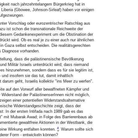
igkeit nach jahrzehntelangem Bürgerkrieg hat in
n Liberia (Gbowee, Johnson-Sirleaf) haben vor einigen
aufgezwungen.
ganter Vorschlag oder eurozentrischer Ratschlag aus
zu ist schon die transnationale Reichweite der
 diesem Gedankenexperiment um die Obstination der
drückt wird. Ob es real je zu einer auch nur ähnlichen
n Gaza selbst entscheiden. Die realitätsgerechten
s Diagnose vorhanden.
tellung, dass die palästinensische Bevölkerung
nd Militär Israels unterdrückt wird; dass niemand
les hinzunehmen, sondern dass es für sie legitim ist,
und insofern sie das tut, damit inhaltlich
t darum geht, Israelis kollektiv "ins Meer zu werfen".
eite auf den Vorwurf aller bewaffneten Kämpfer und
er Widerstand der PalästinenserInnen nicht möglich,
fzeigen einer potentiellen Widerstandsalternative
ensische Widerstandgeschichte zeigt, dass der
ist: In der ersten Intifada nach 1989 gab es das
it" mit Mubarak Awad; in Folge des Barrierenbaus ab
mentierte gewaltfreie Aktionen in der Westbank, die
4
ine Wirkung entfalten konnten.
Warum sollte sich
derer Form - entwickeln können?