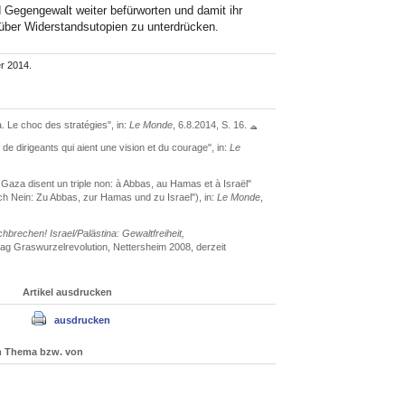
 Gegengewalt weiter befürworten und damit ihr
über Widerstandsutopien zu unterdrücken.
r 2014.
 Le choc des stratégies", in:
Le Monde
, 6.8.2014, S. 16.
e dirigeants qui aient une vision et du courage", in:
Le
e Gaza disent un triple non: à Abbas, au Hamas et à Israël"
 Nein: Zu Abbas, zur Hamas und zu Israel"), in:
Le Monde
,
hbrechen! Israel/Palästina: Gewaltfreiheit,
rlag Graswurzelrevolution, Nettersheim 2008, derzeit
Artikel ausdrucken
ausdrucken
um Thema bzw. von