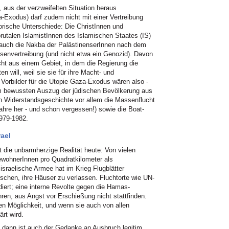
, aus der verzweifelten Situation heraus
Exodus) darf zudem nicht mit einer Vertreibung
torische Unterschiede: Die ChristInnen und
rutalen IslamistInnen des Islamischen Staates (IS)
; auch die Nakba der PalästinenserInnen nach dem
senvertreibung (und nicht etwa ein Genozid). Davon
ht aus einem Gebiet, in dem die Regierung die
n will, weil sie sie für ihre Macht- und
e Vorbilder für die Utopie Gaza-Exodus wären also -
m bewussten Auszug der jüdischen Bevölkerung aus
en Widerstandsgeschichte vor allem die Massenflucht
re her - und schon vergessen!) sowie die Boat-
979-1982.
rael
 die unbarmherzige Realität heute: Von vielen
ewohnerInnen pro Quadratkilometer als
israelische Armee hat im Krieg Flugblätter
schen, ihre Häuser zu verlassen. Fluchtorte wie UN-
ert; eine interne Revolte gegen die Hamas-
hren, aus Angst vor Erschießung nicht stattfinden.
en Möglichkeit, und wenn sie auch von allen
rt wird.
- dann ist auch der Gedanke an Ausbruch legitim.