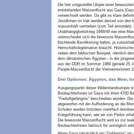
Die hier vorgestellte Utopie einer bewussten
entstehenden Massenflucht aus Gaza (Gaza-
verwechselt werden. Da gibt es klare defini
JesidInnen im Irak werden derzeit von den b
massenhaft vertrieben (zum Teil ermordet)
Unabhängigkeitskrieg 1948/49 war eine Mas
unterscheidet sich die bewusste Massenfluc
flüchtende Bevölkerung halten, ja zurückhalte
Herrschaftslegitimation braucht. Historisch
neben dem biblischen Beispiel, nämlich de
dem diktatorischen Ägypten - in der jünger
aus der DDR im Sommer 1989 (gerade 25 Jah
People-Massenflucht der VietnamesInnen 1
Drei Optionen: Ägypten, das Meer, Is
Ausgangspunkt dieser Widerstandsutopie ist
BeobachterInnen ist Gaza mit ihren 4700 B
"Freiluftgefängnis" beschrieben worden. Die 
abgeworfen mit der Aufforderung an die Men
Schulen wurden trotzdem mehrfach bombardi
Kriegsführung kann, wie wir von Perlov erfa
Die bewusste Massenflucht wird so zur real
BeobachterInnen faktisch für unmöglich erklä
Wenn Gaza tatsächlich ein "Gefängnis" ist 