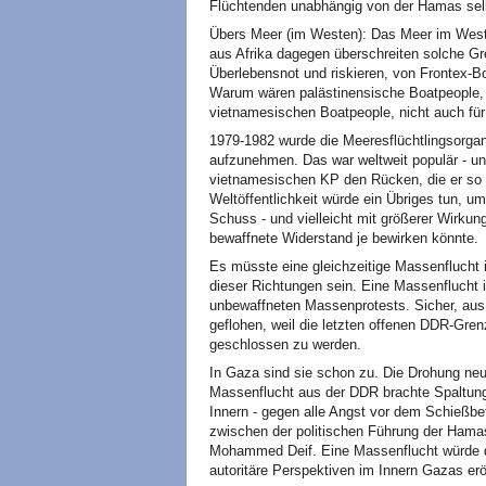
Flüchtenden unabhängig von der Hamas sel
Übers Meer (im Westen): Das Meer im Westen
aus Afrika dagegen überschreiten solche Gren
Überlebensnot und riskieren, von Frontex-
Warum wären palästinensische Boatpeople, 
vietnamesischen Boatpeople, nicht auch fü
1979-1982 wurde die Meeresflüchtlingsorga
aufzunehmen. Das war weltweit populär - un
vietnamesischen KP den Rücken, die er so l
Weltöffentlichkeit würde ein Übriges tun, u
Schuss - und vielleicht mit größerer Wirkun
bewaffnete Widerstand je bewirken könnte.
Es müsste eine gleichzeitige Massenflucht 
dieser Richtungen sein. Eine Massenflucht i
unbewaffneten Massenprotests. Sicher, aus
geflohen, weil die letzten offenen DDR-Gre
geschlossen zu werden.
In Gaza sind sie schon zu. Die Drohung neue
Massenflucht aus der DDR brachte Spaltung
Innern - gegen alle Angst vor dem Schießbe
zwischen der politischen Führung der Hama
Mohammed Deif. Eine Massenflucht würde die
autoritäre Perspektiven im Innern Gazas erö