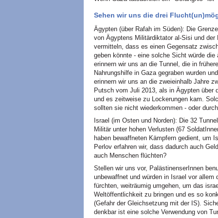
Sehen wir uns die drei Flucht(un)mö
Ägypten (über Rafah im Süden): Die Grenze 
von Ägyptens Militärdiktator al-Sisi und der
vermitteln, dass es einen Gegensatz zwisc
geben könnte - eine solche Sicht würde die ä
erinnern wir uns an die Tunnel, die in frühe
Nahrungshilfe in Gaza gegraben wurden und 
erinnern wir uns an die zweieinhalb Jahre 
Putsch vom Juli 2013, als in Ägypten über 
und es zeitweise zu Lockerungen kam. Solc
sollten sie nicht wiederkommen - oder dur
Israel (im Osten und Norden): Die 32 Tunne
Militär unter hohen Verlusten (67 SoldatInne
haben bewaffneten Kämpfern gedient, um Isra
Perlov erfahren wir, dass dadurch auch Ge
auch Menschen flüchten?
Stellen wir uns vor, PalästinenserInnen be
unbewaffnet und würden in Israel vor allem 
fürchten, weiträumig umgehen, um das israel
Weltöffentlichkeit zu bringen und es so ko
(Gefahr der Gleichsetzung mit der IS). Sich
denkbar ist eine solche Verwendung von Tu