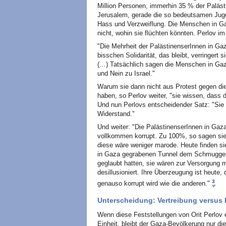
Million Personen, immerhin 35 % der Paläs
Jerusalem, gerade die so bedeutsamen Jug
Hass und Verzweiflung. Die Menschen in Ga
nicht, wohin sie flüchten könnten. Perlov im
"Die Mehrheit der PalästinenserInnen in Ga
bisschen Solidarität, das bleibt, verringert
(…) Tatsächlich sagen die Menschen in Gaz
und Nein zu Israel."
Warum sie dann nicht aus Protest gegen di
haben, so Perlov weiter, "sie wissen, dass 
Und nun Perlovs entscheidender Satz: "Sie
Widerstand."
Und weiter: "Die PalästinenserInnen in Gaz
vollkommen korrupt. Zu 100%, so sagen sie!
diese wäre weniger marode. Heute finden si
in Gaza gegrabenen Tunnel dem Schmuggel 
geglaubt hatten, sie wären zur Versorgung m
desillusioniert. Ihre Überzeugung ist heute
3
genauso korrupt wird wie die anderen."
Unterscheidung: Vertreibung versus
Wenn diese Feststellungen von Orit Perlov e
Einheit, bleibt der Gaza-Bevölkerung nur d