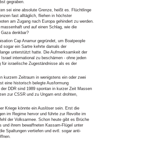
bst gegraben.
 sei eine absolute Grenze, heißt es. Flüchtlinge
zen fast alltäglich, fliehen in höchster
Booten am Zugang nach Europa gehindert zu werden.
massenhaft und auf einen Schlag, wie die
r Gaza denkbar?
nisation Cap Anamur gegründet, um Boatpeople
d sogar ein Sartre kehrte damals der
ange unterstützt hatte. Die Aufmerksamkeit der
m Israel international zu beschämen - ohne jeden
g für israelische Zugeständnisse als es der
in kurzem Zeitraum in wenigstens ein oder zwei
st eine historisch belegte Ausformung
 der DDR sind 1989 spontan in kurzer Zeit Massen
nzen zur CSSR und zu Ungarn erst drohten,
r Kriege könnte ein Auslöser sein. Erst die
en im Regime hervor und führte zur Revolte im
fehl der Volksarmee. Schon heute gibt es Brüche
s und ihrem bewaffneten Kassam-Flügel unter
 Spaltungen vertiefen und evtl. sogar anti-
ffnen.