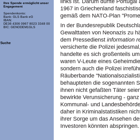
links ist. Darum durfte Portug
Ihre Spende ermöglicht unser
Engagement
1967 in Griechenland faschistis
Spendenkonto:
gemäß dem NATO-Plan "Promet
Bank: GLS Bank eG
IBAN:
DE36 4306 0967 8023 3348 00
In der Bundesrepublik Deutsch
BIC: GENODEM1GLS
Gewalttaten von Neonazis zu häu
dem Pressedienst
information r
Suche
versicherte die Polizei jedesmal
handelte es sich großenteils um o
waren V-Leute eines Geheimdiens
sondern auch die Polizei irreführ
Räuberbande "Nationalsozialist
behaupteten die sogenannten Si
ihnen nicht gefaßten Täter seien
bewirkte Verunsicherung - ganz
Kommunal- und Landesbehörden 
daher in Kriminalstatistiken ni
ihrer Sorge um das Ansehen de
Investoren könnten abspringen.