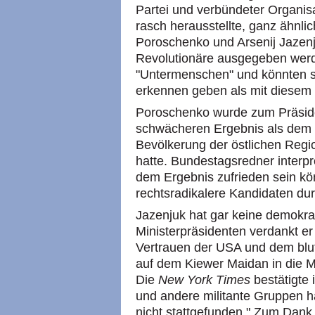
Partei und verbündeter Organisat
rasch herausstellte, ganz ähnli
Poroschenko und Arsenij Jazenju
Revolutionäre ausgegeben werd
"Untermenschen" und könnten sic
erkennen geben als mit diesem
Poroschenko wurde zum Präsiden
schwächeren Ergebnis als dem 
Bevölkerung der östlichen Reg
hatte. Bundestagsredner interpr
dem Ergebnis zufrieden sein kö
rechtsradikalere Kandidaten dur
Jazenjuk hat gar keine demokra
Ministerpräsidenten verdankt e
Vertrauen der USA und dem blut
auf dem Kiewer Maidan in die 
Die
New York Times
bestätigte 
und andere militante Gruppen hä
nicht stattgefunden." Zum Dank 