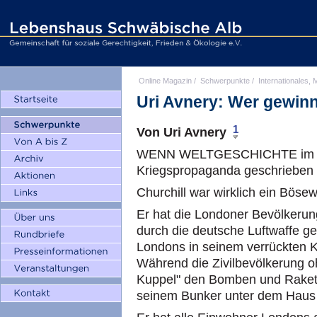
Online Magazin
/
Schwerpunkte
/
Internationales, M
Uri Avnery: Wer gewin
1
Von Uri Avnery
WENN WELTGESCHICHTE im Stil
Kriegspropaganda geschrieben w
Churchill war wirklich ein Bösew
Er hat die Londoner Bevölkeru
durch die deutsche Luftwaffe ge
Londons in seinem verrückten K
Während die Zivilbevölkerung o
Kuppel" den Bomben und Raketen
seinem Bunker unter dem Haus