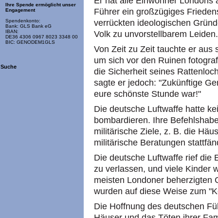
Er hat alle Einwohner Londons a
Ihre Spende ermöglicht unser
Führer ein großzügiges Frieden
Engagement
Spendenkonto:
verrückten ideologischen Gründ
Bank: GLS Bank eG
IBAN:
Volk zu unvorstellbarem Leiden.
DE36 4306 0967 8023 3348 00
BIC: GENODEM1GLS
Von Zeit zu Zeit tauchte er aus
um sich vor den Ruinen fotograf
Suche
die Sicherheit seines Rattenlo
sagte er jedoch: "Zukünftige G
eure schönste Stunde war!"
Die deutsche Luftwaffe hatte kei
bombardieren. Ihre Befehlshaber
militärische Ziele, z. B. die Hä
militärische Beratungen stattfä
Die deutsche Luftwaffe rief die
zu verlassen, und viele Kinder w
meisten Londoner beherzigten Ch
wurden auf diese Weise zum "Ko
Die Hoffnung des deutschen Füh
Häuser und das Töten ihrer Fa