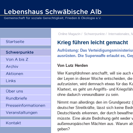
Online Magazin
/
Schwerpunkte
/
Internationales, M
Krieg führen leicht gemacht
Aufrüstung: Das Verteidigungsministeri
ausrüsten. Die Superwaffe erlaubt es, Ge
Von Lutz Herden
Wer Kampfdrohnen anschafft, will sie auch e
der Leyen in dieser Woche entscheiden, di
aufzurüsten, wird demnach etwas für das 
Klartext, es geht um Angriffs- und Kriegsfä
ohne dadurch verwundbarer zu sein.
Nimmt man allerdings den im Grundgesetz (A
deutscher Streitkräfte, lässt sich keine Bedr
Deutschlands erkennen, der durch bewaffne
müsste. Eine akute Bedrohung geht weder v
außereuropäischen Mächten aus. Warum al
geben?