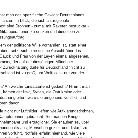
ar, hat man das spezifische Gewicht Deutschlands
lianzen im Blick, die sich als regionale
xt sind Drohnen - zumal mit Raketen bestückte -
ilitäroperationen zu senken und dieselben zu
assungsauftrag.
m der politische Wille vorhanden ist, statt einer
aben, setzt sich eine solche Absicht über das
Gauck und Frau von der Leyen einmal abgesehen,
inmeier, der auf der diesjährigen Münchner
er Zurückhaltung dürfe für Deutschland "nicht zu
schland ist zu groß, um Weltpolitik nur von der
en? An welche Einsatzorte ist gedacht? Nimmt man
e, kämen der Irak, Syrien, die Ostukraine oder
dort eingreifen, wäre sie umgehend Konflikt- und
oren davon.
e nicht nur Luftbilder liefern wie Aufklärungsdrohnen,
 Kampfdrohnen gebraucht. Sie machen Kriege
innehmbarer und erträglicher. Sie erlauben es, über
andopults aus, Menschen gezielt und diskret zu
en vorführt. Notfalls erfährt niemand, wie viele