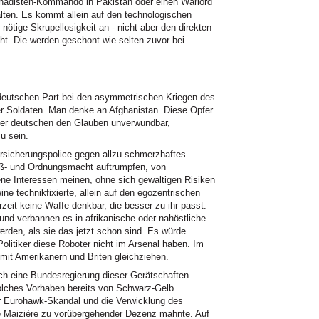
chihadisten-Kommando in Pakistan oder einen Warlord
ten. Es kommt allein auf den technologischen
nötige Skrupellosigkeit an - nicht aber den direkten
t. Die werden geschont wie selten zuvor bei
 deutschen Part bei den asymmetrischen Kriegen des
er Soldaten. Man denke an Afghanistan. Diese Opfer
der deutschen den Glauben unverwundbar,
u sein.
rsicherungspolice gegen allzu schmerzhaftes
oß- und Ordnungsmacht auftrumpfen, von
ene Interessen meinen, ohne sich gewaltigen Risiken
ne technikfixierte, allein auf den egozentrischen
zeit keine Waffe denkbar, die besser zu ihr passt.
und verbannen es in afrikanische oder nahöstliche
rden, als sie das jetzt schon sind. Es würde
Politiker diese Roboter nicht im Arsenal haben. Im
mit Amerikanern und Briten gleichziehen.
ich eine Bundesregierung dieser Gerätschaften
solches Vorhaben bereits von Schwarz-Gelb
er Eurohawk-Skandal und die Verwicklung des
e Maizière zu vorübergehender Dezenz mahnte. Auf