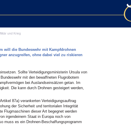
ilitär und Krieg
um will die Bundeswehr mit Kampfdrohnen
gner anzugreifen, ohne dabei viel zu riskieren
insetzen. Sollte Verteidigungsministerin Ursula von
e Bundeswehr mit den bewaffneten Flugrobotern
Kampfvermögen bei Auslandseinsätzen getan. Im
higkeit. Die kann durch Drohnen gesteigert werden,
rtikel 87a) verankerten Verteidigungsauftrag
ohung der Sicherheit und territorialen Integrität
te Flugmaschinen dieser Art begegnet werden
on irgendeinem Staat in Europa noch von
so muss es ein Drohnen-Beschaffungsprogramm