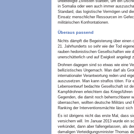
unbeteiligte Zivilisten starben, um ein Ds
in Somalia oder wen auch immer auszuschal
Standard, das logistische Vermögen und die 
Einsatz menschlicher Ressourcen im Gefech
militärischen Konfrontationen.
Überaus passend
Nichts dämpft die Begeisterung über einen
21. Jahrhunderts so sehr wie der Tod eigen
rauben hedonistischen Gesellschaften wie 
unerschütterlich und auf Ewigkeit angelegt z
Drohnen dagegen sind so etwas wie eine Ve
bellizistisches Ungemach. Man darf als Gr
internationaler Verantwortung reden und eig
auszusetzen. Man kann straflos töten. Für ei
Lebensentwurf bedachte Gesellschaft ist der
Kampfdrohnen erleichtern das Kriegsführen 
Gegenden, die damit noch beherrschbarer we
überraschen, wollten deutsche Militärs und 
Ranking der Interventionsmächte lässt sich 
Es ist übrigens nicht das erste Mal, dass s
versichern will. Im Januar 2013 wurde ein 
verkündet, dann aber fallengelassen, als d
damaligen Verteidigungsminister Thomas d