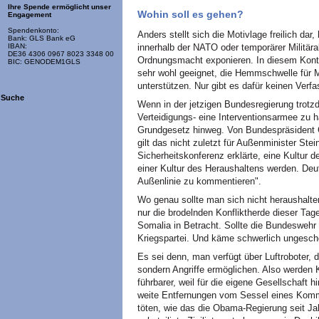
Ihre Spende ermöglicht unser
Wohin soll es gehen?
Engagement
Spendenkonto:
Anders stellt sich die Motivlage freilich d
Bank: GLS Bank eG
innerhalb der NATO oder temporärer Militäral
IBAN:
DE36 4306 0967 8023 3348 00
Ordnungsmacht exponieren. In diesem Konte
BIC: GENODEM1GLS
sehr wohl geeignet, die Hemmschwelle für M
unterstützen. Nur gibt es dafür keinen Verf
Suche
Wenn in der jetzigen Bundesregierung trotzde
Verteidigungs- eine Interventionsarmee zu h
Grundgesetz hinweg. Von Bundespräsident 
gilt das nicht zuletzt für Außenminister Ste
Sicherheitskonferenz erklärte, eine Kultur d
einer Kultur des Heraushaltens werden. Deut
Außenlinie zu kommentieren".
Wo genau sollte man sich nicht heraushalt
nur die brodelnden Konfliktherde dieser Tag
Somalia in Betracht. Sollte die Bundeswehr 
Kriegspartei. Und käme schwerlich ungesch
Es sei denn, man verfügt über Luftroboter, di
sondern Angriffe ermöglichen. Also werden
führbarer, weil für die eigene Gesellschaft h
weite Entfernungen vom Sessel eines Komm
töten, wie das die Obama-Regierung seit Jahr