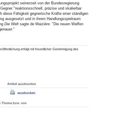
tungsprojekt seinerzeit von der Bundesregierung
egner "reaktionsschnell, präzise und skalierbar
 diese Fähigkeit gegnerische Kräfte einer ständigen
hung ausgesetzt und in ihrem Handlungsspielraum
ung
Die Welt
sagte de Maizière: "Die neuen Waffen
genauer."
röffentlichung erfolgt mit freundlicher Genehmigung des
Artikel ausdrucken
ausdrucken
um Thema bzw. von