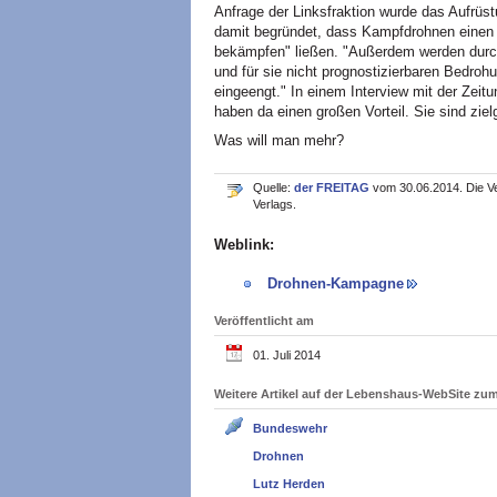
Anfrage der Linksfraktion wurde das Aufrüs
damit begründet, dass Kampfdrohnen einen G
bekämpfen" ließen. "Außerdem werden durch
und für sie nicht prognostizierbaren Bedro
eingeengt." In einem Interview mit der Zeit
haben da einen großen Vorteil. Sie sind ziel
Was will man mehr?
Quelle:
der FREITAG
vom 30.06.2014. Die Ve
Verlags.
Weblink:
Drohnen-Kampagne
Veröffentlicht am
01. Juli 2014
Weitere Artikel auf der Lebenshaus-WebSite z
Bundeswehr
Drohnen
Lutz Herden