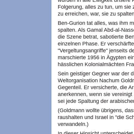
würden in alle Ewigkeit unsere 
Folgerung, alles zu tun, um sie
zu erreichen, war, sie zu spalte
Ben-Gurion tat alles, was ihm m
spalten. Als Gamal Abd-al-Nass
die Szene betrat, sabotierte B
einzelnen Phase. Er verschärfte
"Vergeltungsangriffe" jenseits 
marschierte 1956 in Ägypten ein
hässlichen Kolonialmächten Fr
Sein geistiger Gegner war der d
Weltorganisation Nachum Gold
Gegenteil. Er versicherte, die 
anerkennen, wenn sie vereinigt 
sei jede Spaltung der arabischen
(Goldmann wollte übrigens, das
raushalten und Israel in "die 
verwandeln.)
In dieser Hinsicht unterscheide