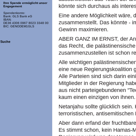
Ihre Spende ermöglicht unser
könnte sich durchaus als intere
Engagement
Spendenkonto:
Eine andere Möglichkeit wäre, 
Bank: GLS Bank eG
IBAN:
zusammenstellt. Das könnte - i
DE36 4306 0967 8023 3348 00
BIC: GENODEM1GLS
Gewinn maximieren.
ABER GANZ IM ERNST, der Ans
Suche
das Recht, die palästinensisc
zusammenzustellen ist schon rec
Alle wichtigen palästinensische
eine neue Regierungskoalition ge
Alle Parteien sind sich darin ein
Mitglieder in der Regierung hab
aus nicht parteigebundenen "T
kaum einen einzigen von ihnen.
Netanjahu sollte glücklich sein.
terroristischen, antisemitische
Aber dann erfand der fruchtbare
Es stimmt schon, kein Hamas-Ma