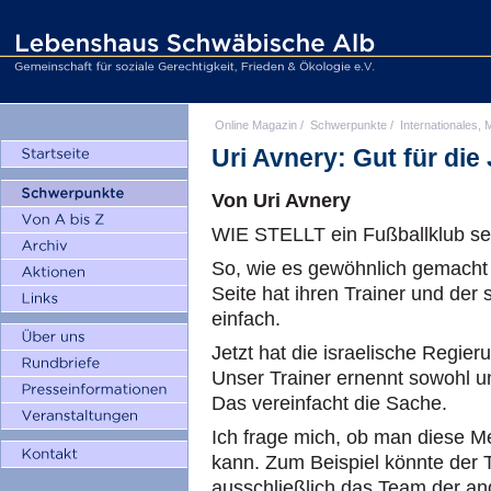
Online Magazin
/
Schwerpunkte
/
Internationales, M
Uri Avnery: Gut für di
Von Uri Avnery
WIE STELLT ein Fußballklub 
So, wie es gewöhnlich gemacht w
Seite hat ihren Trainer und de
einfach.
Jetzt hat die israelische Regi
Unser Trainer ernennt sowohl u
Das vereinfacht die Sache.
Ich frage mich, ob man diese M
kann. Zum Beispiel könnte der T
ausschließlich das Team der a