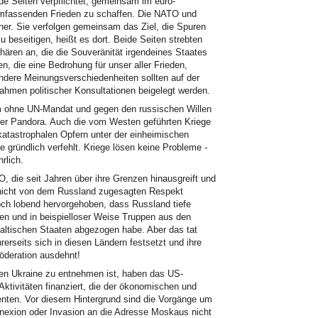
e Seiten verpflichtet, gemeinsam im euro-
umfassenden Frieden zu schaffen. Die NATO und
ner. Sie verfolgen gemeinsam das Ziel, die Spuren
u beseitigen, heißt es dort. Beide Seiten strebten
hären an, die die Souveränität irgendeines Staates
n, die eine Bedrohung für unser aller Frieden,
andere Meinungsverschiedenheiten sollten auf der
hmen politischer Konsultationen beigelegt werden.
rem ohne UN-Mandat und gegen den russischen Willen
der Pandora. Auch die vom Westen geführten Kriege
 katastrophalen Opfern unter der einheimischen
le gründlich verfehlt. Kriege lösen keine Probleme -
rlich.
 die seit Jahren über ihre Grenzen hinausgreift und
 nicht von dem Russland zugesagten Respekt
och lobend hervorgehoben, dass Russland tiefe
men und in beispielloser Weise Truppen aus den
altischen Staaten abgezogen habe. Aber das tat
erseits sich in diesen Ländern festsetzt und ihre
öderation ausdehnt!
en Ukraine zu entnehmen ist, haben das US-
ktivitäten finanziert, die der ökonomischen und
enten. Vor diesem Hintergrund sind die Vorgänge um
nnexion oder Invasion an die Adresse Moskaus nicht