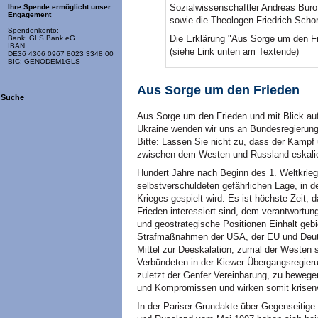
Sozialwissenschaftler Andreas Buro
Ihre Spende ermöglicht unser
Engagement
sowie die Theologen Friedrich Scho
Spendenkonto:
Die Erklärung "Aus Sorge um den Fr
Bank: GLS Bank eG
IBAN:
(siehe Link unten am Textende)
DE36 4306 0967 8023 3348 00
BIC: GENODEM1GLS
Aus Sorge um den Frieden
Suche
Aus Sorge um den Frieden und mit Blick auf 
Ukraine wenden wir uns an Bundesregierung,
Bitte: Lassen Sie nicht zu, dass der Kampf 
zwischen dem Westen und Russland eskalie
Hundert Jahre nach Beginn des 1. Weltkriege
selbstverschuldeten gefährlichen Lage, in d
Krieges gespielt wird. Es ist höchste Zeit,
Frieden interessiert sind, dem verantwortu
und geostrategische Positionen Einhalt geb
Strafmaßnahmen der USA, der EU und Deuts
Mittel zur Deeskalation, zumal der Westen se
Verbündeten in der Kiewer Übergangsregieru
zuletzt der Genfer Vereinbarung, zu beweg
und Kompromissen und wirken somit krisen
In der Pariser Grundakte über Gegenseiti