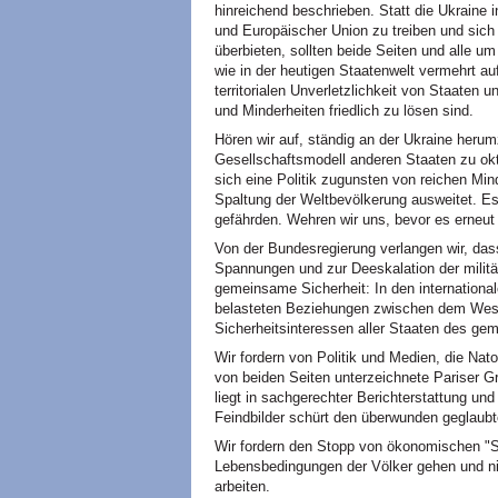
hinreichend beschrieben. Statt die Ukraine 
und Europäischer Union zu treiben und sic
überbieten, sollten beide Seiten und alle 
wie in der heutigen Staatenwelt vermehrt a
territorialen Unverletzlichkeit von Staate
und Minderheiten friedlich zu lösen sind.
Hören wir auf, ständig an der Ukraine herum
Gesellschaftsmodell anderen Staaten zu ok
sich eine Politik zugunsten von reichen Min
Spaltung der Weltbevölkerung ausweitet. Es
gefährden. Wehren wir uns, bevor es erneut 
Von der Bundesregierung verlangen wir, das
Spannungen und zur Deeskalation der militär
gemeinsame Sicherheit: In den internationa
belasteten Beziehungen zwischen dem West
Sicherheitsinteressen aller Staaten des g
Wir fordern von Politik und Medien, die Na
von beiden Seiten unterzeichnete Pariser G
liegt in sachgerechter Berichterstattung und 
Feindbilder schürt den überwunden geglaubt
Wir fordern den Stopp von ökonomischen "St
Lebensbedingungen der Völker gehen und ni
arbeiten.