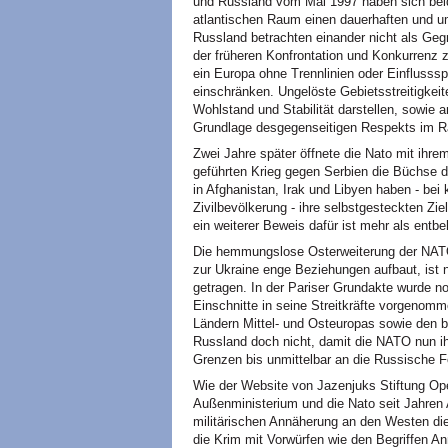
und Russland vom Mai 1997 haben sich beid
atlantischen Raum einen dauerhaften und 
Russland betrachten einander nicht als Geg
der früheren Konfrontation und Konkurrenz z
ein Europa ohne Trennlinien oder Einflusssp
einschränken. Ungelöste Gebietsstreitigkeite
Wohlstand und Stabilität darstellen, sowie 
Grundlage desgegenseitigen Respekts im Ra
Zwei Jahre später öffnete die Nato mit ih
geführten Krieg gegen Serbien die Büchse 
in Afghanistan, Irak und Libyen haben - bei
Zivilbevölkerung - ihre selbstgesteckten Zie
ein weiterer Beweis dafür ist mehr als entbeh
Die hemmungslose Osterweiterung der NATO,
zur Ukraine enge Beziehungen aufbaut, ist
getragen. In der Pariser Grundakte wurde n
Einschnitte in seine Streitkräfte vorgenom
Ländern Mittel- und Osteuropas sowie den b
Russland doch nicht, damit die NATO nun ihr
Grenzen bis unmittelbar an die Russische F
Wie der Website von Jazenjuks Stiftung Op
Außenministerium und die Nato seit Jahren A
militärischen Annäherung an den Westen di
die Krim mit Vorwürfen wie den Begriffen A