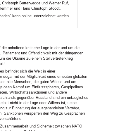
, Christoph Butterwegge und Werner Ruf,
rlemmer und Hans Christoph Stoodt.
ieden" kann online unterzeichnet werden
die anhaltend kritische Lage in der und um die
 Parlament und Öffentlichkeit mit der dringenden
um die Ukraine zu einem Stellvertreterkrieg
rt!
s befindet sich die Welt in einer
er sogar mit der Möglichkeit eines erneuten globalen
 dass alle Menschen, die guten Willens und am
ngslosen Kampf um Einflusssphären, Gaspipelines
ieten. Wirtschaftssanktionen und andere
chlands gegenüber Russland sind ein untaugliches
lbst nicht in der Lage oder Willens ist, seine
ng zur Einhaltung der ausgehandelten Verträge,
en. Sanktionen versperren den Weg zu Gesprächen
verschärfend.
ge Zusammenarbeit und Sicherheit zwischen NATO