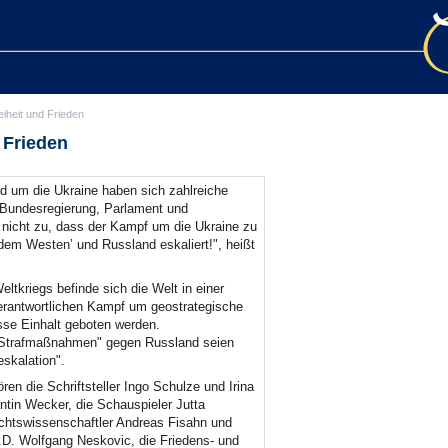
eiheit und Frieden
 Frieden
d um die Ukraine haben sich zahlreiche
n Bundesregierung, Parlament und
e nicht zu, dass der Kampf um die Ukraine zu
‘dem Westen’ und Russland eskaliert!", heißt
ltkriegs befinde sich die Welt in einer
erantwortlichen Kampf um geostrategische
sse Einhalt geboten werden.
"Strafmaßnahmen" gegen Russland seien
eskalation".
en die Schriftsteller Ingo Schulze und Irina
tin Wecker, die Schauspieler Jutta
chtswissenschaftler Andreas Fisahn und
D. Wolfgang Neskovic, die Friedens- und