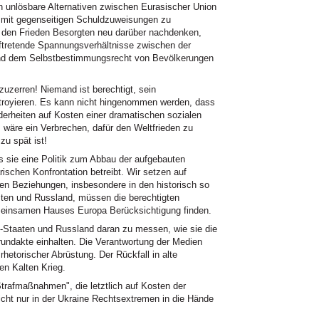
in unlösbare Alternativen zwischen Eurasischer Union
h mit gegenseitigen Schuldzuweisungen zu
um den Frieden Besorgten neu darüber nachdenken,
uftretende Spannungsverhältnisse zwischen der
n und dem Selbstbestimmungsrecht von Bevölkerungen
zuzerren! Niemand ist berechtigt, sein
troyieren. Es kann nicht hingenommen werden, dass
derheiten auf Kosten einer dramatischen sozialen
 wäre ein Verbrechen, dafür den Weltfrieden zu
zu spät ist!
s sie eine Politik zum Abbau der aufgebauten
ischen Konfrontation betreibt. Wir setzen auf
len Beziehungen, insbesondere in den historisch so
en und Russland, müssen die berechtigten
emeinsamen Hauses Europa Berücksichtigung finden.
to-Staaten und Russland daran zu messen, wie sie die
rundakte einhalten. Die Verantwortung der Medien
rhetorischer Abrüstung. Der Rückfall in alte
en Kalten Krieg.
rafmaßnahmen", die letztlich auf Kosten der
cht nur in der Ukraine Rechtsextremen in die Hände