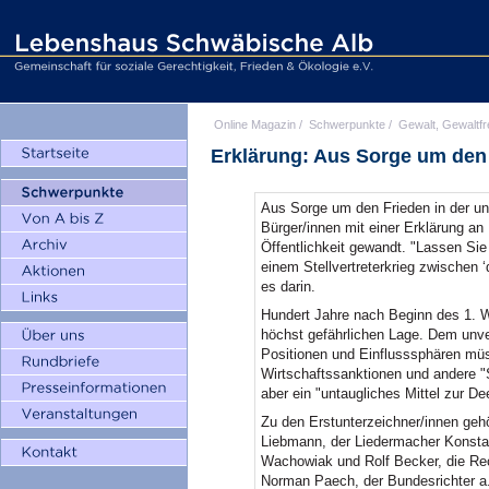
Online Magazin
/
Schwerpunkte
/
Gewalt, Gewaltfr
Erklärung: Aus Sorge um den
Aus Sorge um den Frieden in der un
Bürger/innen mit einer Erklärung a
Öffentlichkeit gewandt. "Lassen Si
einem Stellvertreterkrieg zwischen 
es darin.
Hundert Jahre nach Beginn des 1. We
höchst gefährlichen Lage. Dem unv
Positionen und Einflusssphären mü
Wirtschaftssanktionen und andere 
aber ein "untaugliches Mittel zur De
Zu den Erstunterzeichner/innen gehör
Liebmann, der Liedermacher Konstan
Wachowiak und Rolf Becker, die Re
Norman Paech, der Bundesrichter a.