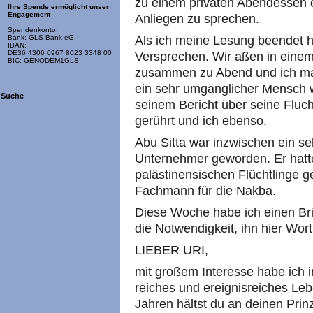
zu einem privaten Abendessen e
Ihre Spende ermöglicht unser
Engagement
Anliegen zu sprechen.
Spendenkonto:
Als ich meine Lesung beendet ha
Bank: GLS Bank eG
IBAN:
DE36 4306 0967 8023 3348 00
Versprechen. Wir aßen in einem
BIC: GENODEM1GLS
zusammen zu Abend und ich mac
ein sehr umgänglicher Mensch 
Suche
seinem Bericht über seine Fluc
gerührt und ich ebenso.
Abu Sitta war inzwischen ein se
Unternehmer geworden. Er hatte
palästinensischen Flüchtlinge g
Fachmann für die Nakba.
Diese Woche habe ich einen Br
die Notwendigkeit, ihn hier Wor
LIEBER URI,
mit großem Interesse habe ich 
reiches und ereignisreiches Leb
Jahren hältst du an deinen Prinz