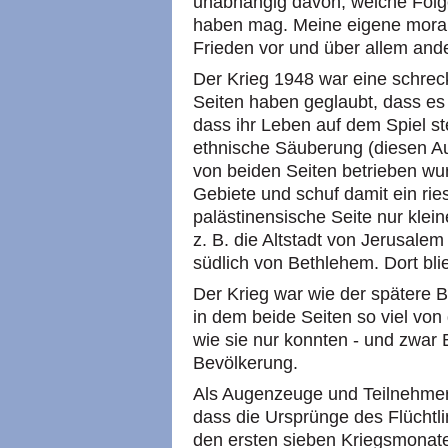
unabhängig davon, welche Folg
haben mag. Meine eigene moral
Frieden vor und über allem and
Der Krieg 1948 war eine schrec
Seiten haben geglaubt, dass es
dass ihr Leben auf dem Spiel st
ethnische Säuberung (diesen A
von beiden Seiten betrieben wu
Gebiete und schuf damit ein rie
palästinensische Seite nur klei
z. B. die Altstadt von Jerusale
südlich von Bethlehem. Dort blie
Der Krieg war wie der spätere B
in dem beide Seiten so viel vo
wie sie nur konnten - und zwa
Bevölkerung.
Als Augenzeuge und Teilnehmer
dass die Ursprünge des Flüchtl
den ersten sieben Kriegsmonaten