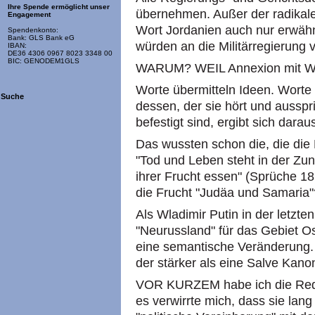
Ihre Spende ermöglicht unser
übernehmen. Außer der radikal
Engagement
Wort Jordanien auch nur erwäh
Spendenkonto:
Bank: GLS Bank eG
würden an die Militärregierung 
IBAN:
DE36 4306 0967 8023 3348 00
BIC: GENODEM1GLS
WARUM? WEIL Annexion mit Wo
Worte übermitteln Ideen. Worte 
Suche
dessen, der sie hört und ausspri
befestigt sind, ergibt sich darau
Das wussten schon die, die die 
"Tod und Leben steht in der Zung
ihrer Frucht essen" (Sprüche 18,
die Frucht "Judäa und Samaria"
Als Wladimir Putin in der letz
"Neurussland" für das Gebiet Os
eine semantische Veränderung.
der stärker als eine Salve Kan
VOR KURZEM habe ich die Rede e
es verwirrte mich, dass sie lan