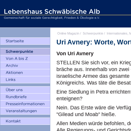
Online Magazin
/
Schwerpunkte
/
Internationales, M
Uri Avnery: Worte, Wor
Von Uri Avnery
STELLEN Sie sich vor, ein Krie
bräche aus. Innerhalb von zwei 
israelische Armee das gesamte
Königreichs. Was täte die Besa
Eine Siedlung in Petra erricht
enteignen?
Nein. Das Erste wäre die Verfü
"Gilead und Moab" hieße.
Allen Medien würde befohlen, 
Alle Regierungs- und Gericht