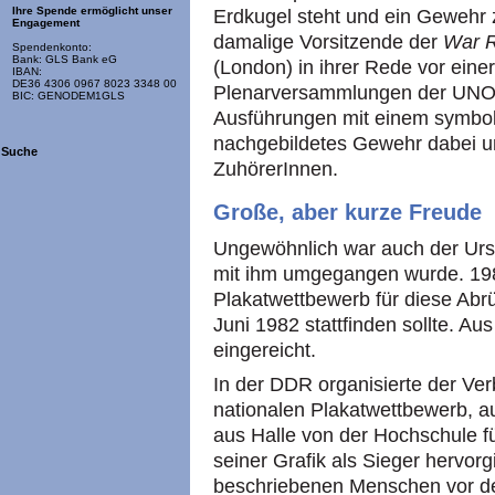
Ihre Spende ermöglicht unser
Erdkugel steht und ein Gewehr z
Engagement
damalige Vorsitzende der
War R
Spendenkonto:
Bank: GLS Bank eG
(London) in ihrer Rede vor eine
IBAN:
DE36 4306 0967 8023 3348 00
Plenarversammlungen der UNO-S
BIC: GENODEM1GLS
Ausführungen mit einem symboli
nachgebildetes Gewehr dabei un
Suche
ZuhörerInnen.
Große, aber kurze Freude
Ungewöhnlich war auch der Urs
mit ihm umgegangen wurde. 19
Plakatwettbewerb für diese Abr
Juni 1982 stattfinden sollte. A
eingereicht.
In der DDR organisierte der Ver
nationalen Plakatwettbewerb, a
aus Halle von der Hochschule fü
seiner Grafik als Sieger hervorg
beschriebenen Menschen vor de