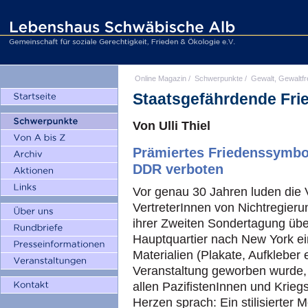
Online Magazin
/
Schwerpunkte
/
Gewalt, Gewaltfr
Staatsgefährdende Fr
Von Ulli Thiel
Prämiertes Friedenssymbo
DDR verboten
Vor genau 30 Jahren luden die 
VertreterInnen von Nichtregieru
ihrer Zweiten Sondertagung üb
Hauptquartier nach New York ei
Materialien (Plakate, Aufkleber e
Veranstaltung geworben wurde, 
allen PazifistenInnen und Krie
Herzen sprach: Ein stilisierter 