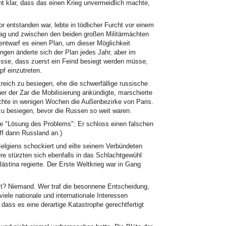
ht klar, dass das einen Krieg unvermeidlich machte,
 entstanden war, lebte in tödlicher Furcht vor einem
 lag und zwischen den beiden großen Militärmächten
ntwarf es einen Plan, um dieser Möglichkeit
ngen änderte sich der Plan jedes Jahr, aber im
isse, dass zuerst ein Feind besiegt werden müsse,
pf einzutreten.
reich zu besiegen, ehe die schwerfällige russische
 der Zar die Mobilisierung ankündigte, marschierte
ichte in wenigen Wochen die Außenbezirke von Paris.
u besiegen, bevor die Russen so weit waren.
ere "Lösung des Problems": Er schloss einen falschen
iff dann Russland an.)
Belgiens schockiert und eilte seinem Verbündeten
ere stürzten sich ebenfalls in das Schlachtgewühl
tina regierte. Der Erste Weltkrieg war in Gang
lt? Niemand. Wer traf die besonnene Entscheidung,
iele nationale und internationale Interessen
, dass es eine derartige Katastrophe gerechtfertigt