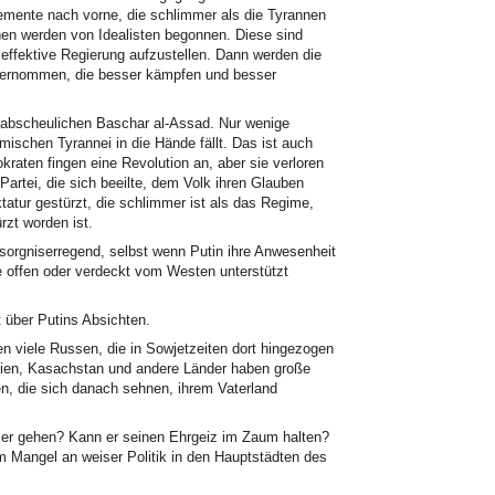
lemente nach vorne, die schlimmer als die Tyrannen
onen werden von Idealisten begonnen. Diese sind
e effektive Regierung aufzustellen. Dann werden die
übernommen, die besser kämpfen und besser
 abscheulichen Baschar al-Assad. Nur wenige
amischen Tyrannei in die Hände fällt. Das ist auch
raten fingen eine Revolution an, aber sie verloren
Partei, die sich beeilte, dem Volk ihren Glauben
ktatur gestürzt, die schlimmer ist als das Regime,
rzt worden ist.
sorgniserregend, selbst wenn Putin ihre Anwesenheit
 offen oder verdeckt vom Westen unterstützt
über Putins Absichten.
n viele Russen, die in Sowjetzeiten dort hingezogen
avien, Kasachstan und andere Länder haben große
n, die sich danach sehnen, ihrem Vaterland
d er gehen? Kann er seinen Ehrgeiz im Zaum halten?
m Mangel an weiser Politik in den Hauptstädten des