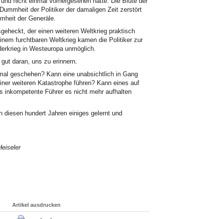
 und nicht einmal vorhergesehen hatte. Die Blüte der
ummheit der Politiker der damaligen Zeit zerstört
mheit der Generäle.
eheckt, der einen weiteren Weltkrieg praktisch
inem furchtbaren Weltkrieg kamen die Politiker zur
erkrieg in Westeuropa unmöglich.
 gut daran, uns zu erinnern.
 geschehen? Kann eine unabsichtlich in Gang
iner weiteren Katastrophe führen? Kann eines auf
s inkompetente Führer es nicht mehr aufhalten
in diesen hundert Jahren einiges gelernt und
eiseler
Artikel ausdrucken