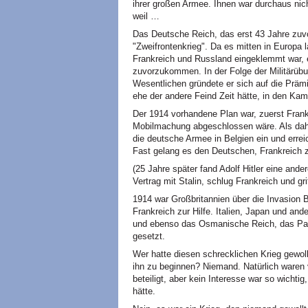
ihrer großen Armee. Ihnen war durchaus nic
weil …
Das Deutsche Reich, das erst 43 Jahre zuvor
"Zweifrontenkrieg". Da es mitten in Europa
Frankreich und Russland eingeklemmt war, e
zuvorzukommen. In der Folge der Militärübu
Wesentlichen gründete er sich auf die Präm
ehe der andere Feind Zeit hätte, in den Kam
Der 1914 vorhandene Plan war, zuerst Frank
Mobilmachung abgeschlossen wäre. Als daher
die deutsche Armee in Belgien ein und erre
Fast gelang es den Deutschen, Frankreich z
(25 Jahre später fand Adolf Hitler eine and
Vertrag mit Stalin, schlug Frankreich und gr
1914 war Großbritannien über die Invasion 
Frankreich zur Hilfe. Italien, Japan und and
und ebenso das Osmanische Reich, das Paläs
gesetzt.
Wer hatte diesen schrecklichen Krieg gewol
ihn zu beginnen? Niemand. Natürlich waren v
beteiligt, aber kein Interesse war so wichtig
hätte.