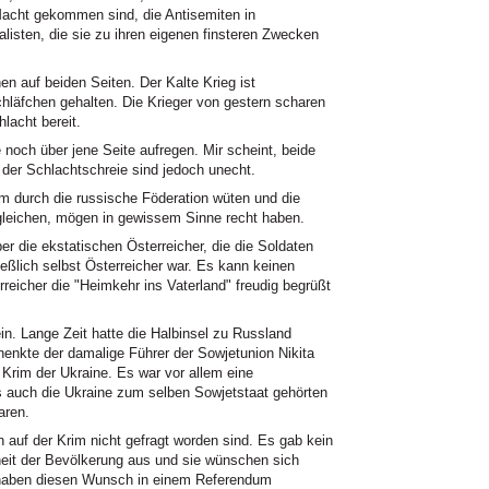
Macht gekommen sind, die Antisemiten in
listen, die sie zu ihren eigenen finsteren Zwecken
en auf beiden Seiten. Der Kalte Krieg ist
chläfchen gehalten. Die Krieger von gestern scharen
lacht bereit.
 noch über jene Seite aufregen. Mir scheint, beide
e der Schlachtschreie sind jedoch unecht.
m durch die russische Föderation wüten und die
gleichen, mögen in gewissem Sinne recht haben.
r die ekstatischen Österreicher, die die Soldaten
eßlich selbst Österreicher war. Es kann keinen
reicher die "Heimkehr ins Vaterland" freudig begrüßt
ein. Lange Zeit hatte die Halbinsel zu Russland
enkte der damalige Führer der Sowjetunion Nikita
 Krim der Ukraine. Es war vor allem eine
 auch die Ukraine zum selben Sowjetstaat gehörten
aren.
 auf der Krim nicht gefragt worden sind. Es gab kein
it der Bevölkerung aus und sie wünschen sich
e haben diesen Wunsch in einem Referendum