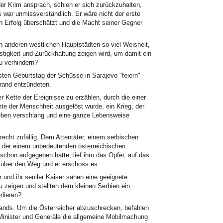
er Krim ansprach, schien er sich zurückzuhalten,
s war unmissverständlich. Er wäre nicht der erste
en Erfolg überschätzt und die Macht seiner Gegner
n anderen westlichen Hauptstädten so viel Weisheit,
stigkeit und Zurückhaltung zeigen wird, um damit ein
zu verhindern?
ten Geburtstag der Schüsse in Sarajevo "feiern" -
rand entzündeten.
r Kette der Ereignisse zu erzählen, durch die einer
hte der Menschheit ausgelöst wurde, ein Krieg, der
eben verschlang und eine ganze Lebensweise
recht zufällig. Dem Attentäter, einem serbischen
h, der einem unbedeutenden österreichischen
schon aufgegeben hatte, lief ihm das Opfer, auf das
l über den Weg und er erschoss es.
r und ihr seniler Kaiser sahen eine geeignete
 zeigen und stellten dem kleinen Serbien ein
rlieren?
lands. Um die Österreicher abzuschrecken, befahlen
Minister und Generäle die allgemeine Mobilmachung