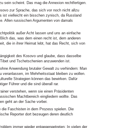
u sein scheint. Das mag die Annexion rechtfertigen.
sovo zur Sprache, das sich vor noch nicht allzu
s ist vielleicht ein bisschen zynisch, da Russland
tte. Allen russischen Argumenten von damals
tpolitik außer Acht lassen und uns an einfache
ießlich das, was dem einen recht ist, dem anderen
eit, die in ihrer Heimat lebt, hat das Recht, sich von
ängigkeit des Kosovo und glaube, dass dasselbe
, Tibet und Tschetschenien anzuwenden ist.
g ohne Anwendung brutaler Gewalt zu verhindern: Man
u veranlassen, im Mehrheitsstaat bleiben zu wollen.
ulturelle Strategien können das bewirken. Dafür
iger Führer und die sind überall rar.
er verstehen, wenn sie einen Präsidenten
russischen Machtbereich eingliedern wollte. Das
n geht an der Sache vorbei.
ie die Faschisten in dem Prozess spielen. Die
lische Reporter dort bezeugen deren deutlich
Problem immer wieder entgegengetreten: In vielen der