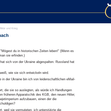
ilitär und Krieg
nach
ögest du in historischen Zeiten leben!" (Wenn es
man sie erfinden.)
 hat sich von der Ukraine abgespalten. Russland hat
weiß, wie sie sich entwickeln wird.
in der Ukraine bin ich von leidenschaftlichen eMail-
t, die sie so auslegten, als würde ich Handlungen
nen früheren Apparatschik des KGB, den neuen Hitler,
owjetimperium aufzubauen, einen der die
schuldigen?
, weil sie vermuteten, ich unterstützte die