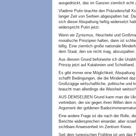
ausgedrückt, das im Ganzen ziemlich echt z
Vladimir Putin brachte den Präzedenzfall Ko
langer Zeit von Serbien abgespalten hat. Da
sich dieser Abspaltung heftig widersetzt ha
widerspricht Putin jetzt.
Wenn wir Zynismus, Heuchelei und Großmach
moralische Prinzipien halten, dann ist schl
billig. Eine ziemlich große nationale Minderh
dem Staat, den sie nicht mag, abzuspalten.
Aus diesem Grund befürworte ich die Unabh
Prinzip jetzt auf Katalonien und Schottland
Es gibt immer eine Möglichkeit, Abspaltun
schafft Bedingungen, die die Minderheit daz
Großzügige wirtschaftliche, politische und k
braucht man allerdings die Weisheit weitsicht
AUS DEMSELBEN Grund kann man die Ukrain
vertreiben, der sie gegen ihren Willen dem 
Argument der goldenen Badezimmerarmature
Eine andere Frage ist die nach der Rolle, d
Berichte widersprechen einander, aber israe
sichtbare Anwesenheit im Zentrum Kiews.
Seit dem tunesischen Frühling ist uns das 