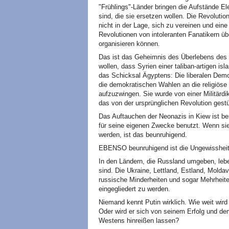
"Frühlings"-Länder bringen die Aufstände E
sind, die sie ersetzen wollen. Die Revoluti
nicht in der Lage, sich zu vereinen und ein
Revolutionen von intoleranten Fanatikern 
organisieren können.
Das ist das Geheimnis des Überlebens des
wollen, dass Syrien einer taliban-artigen isl
das Schicksal Ägyptens: Die liberalen Demok
die demokratischen Wahlen an die religiöse 
aufzuzwingen. Sie wurde von einer Militärdi
das von der ursprünglichen Revolution gestü
Das Auftauchen der Neonazis in Kiew ist be
für seine eigenen Zwecke benutzt. Wenn sie
werden, ist das beunruhigend.
EBENSO beunruhigend ist die Ungewissheit 
In den Ländern, die Russland umgeben, lebe
sind. Die Ukraine, Lettland, Estland, Mold
russische Minderheiten und sogar Mehrheite
eingegliedert zu werden.
Niemand kennt Putin wirklich. Wie weit wir
Oder wird er sich von seinem Erfolg und de
Westens hinreißen lassen?