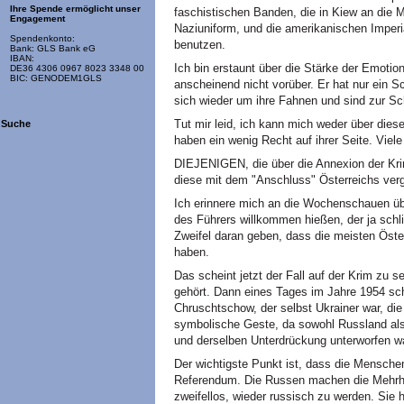
Ihre Spende ermöglicht unser
faschistischen Banden, die in Kiew an die 
Engagement
Naziuniform, und die amerikanischen Imperia
Spendenkonto:
benutzen.
Bank: GLS Bank eG
IBAN:
Ich bin erstaunt über die Stärke der Emotion
DE36 4306 0967 8023 3348 00
BIC: GENODEM1GLS
anscheinend nicht vorüber. Er hat nur ein S
sich wieder um ihre Fahnen und sind zur Sch
Tut mir leid, ich kann mich weder über diese
Suche
haben ein wenig Recht auf ihrer Seite. Viel
DIEJENIGEN, die über die Annexion der Kri
diese mit dem "Anschluss" Österreichs ver
Ich erinnere mich an die Wochenschauen übe
des Führers willkommen hießen, der ja schli
Zweifel daran geben, dass die meisten Öster
haben.
Das scheint jetzt der Fall auf der Krim zu s
gehört. Dann eines Tages im Jahre 1954 sch
Chruschtschow, der selbst Ukrainer war, die
symbolische Geste, da sowohl Russland als
und derselben Unterdrückung unterworfen w
Der wichtigste Punkt ist, dass die Menschen
Referendum. Die Russen machen die Mehrhe
zweifellos, wieder russisch zu werden. Si