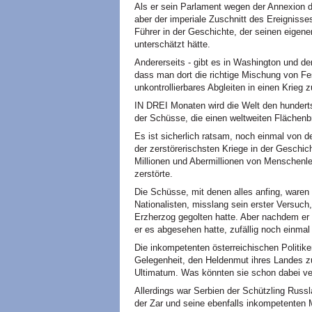
Als er sein Parlament wegen der Annexion d
aber der imperiale Zuschnitt des Ereignisse
Führer in der Geschichte, der seinen eigen
unterschätzt hätte.
Andererseits - gibt es in Washington und de
dass man dort die richtige Mischung von Fe
unkontrollierbares Abgleiten in einen Krieg 
IN DREI Monaten wird die Welt den hunderts
der Schüsse, die einen weltweiten Flächenb
Es ist sicherlich ratsam, noch einmal von de
der zerstörerischsten Kriege in der Geschic
Millionen und Abermillionen von Menschenl
zerstörte.
Die Schüsse, mit denen alles anfing, waren 
Nationalisten, misslang sein erster Versuc
Erzherzog gegolten hatte. Aber nachdem er 
er es abgesehen hatte, zufällig noch einma
Die inkompetenten österreichischen Politike
Gelegenheit, den Heldenmut ihres Landes zu
Ultimatum. Was könnten sie schon dabei ve
Allerdings war Serbien der Schützling Russ
der Zar und seine ebenfalls inkompetenten 