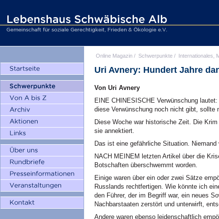
Online Magazin
/
Schwerpunkte
/
Internationales, M
Uri Avnery: Hundert Jahre da
Von Uri Avnery
EINE CHINESISCHE Verwünschung lautet: "M
diese Verwünschung noch nicht gibt, sollte 
Diese Woche war historische Zeit. Die Krim
sie annektiert.
Das ist eine gefährliche Situation. Niemand 
NACH MEINEM letzten Artikel über die Krise 
Botschaften überschwemmt worden.
Einige waren über ein oder zwei Sätze empör
Russlands rechtfertigen. Wie könnte ich ei
den Führer, der im Begriff war, ein neues S
Nachbarstaaten zerstört und unterwirft, ent
Andere waren ebenso leidenschaftlich empört