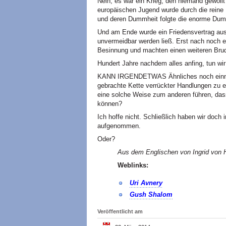
Nein, es war ein Krieg, den niemand gewollt
europäischen Jugend wurde durch die reine D
und deren Dummheit folgte die enorme Dum
Und am Ende wurde ein Friedensvertrag ausg
unvermeidbar werden ließ. Erst nach noch e
Besinnung und machten einen weiteren Brud
Hundert Jahre nachdem alles anfing, tun wir
KANN IRGENDETWAS Ähnliches noch einmal
gebrachte Kette verrückter Handlungen zu e
eine solche Weise zum anderen führen, das
können?
Ich hoffe nicht. Schließlich haben wir doch 
aufgenommen.
Oder?
Aus dem Englischen von Ingrid von H
Weblinks:
Uri Avnery
Gush Shalom
Veröffentlicht am