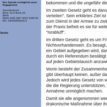
bekommen und die ungefähr di
Ihre Spende ermöglicht unser
Engagement
Im zweiten Gesetz geht es daru
Spendenkonto:
Bank: GLS Bank eG
verteilen". Sein erklärtes Ziel 
IBAN:
DE36 4306 0967 8023 3348 00
zum Dienst in der Armee zu zwing
BIC: GENODEM1GLS
der Praxis befreit es sie für wei
"Israbluff".
Suche
Im dritten Gesetz geht es um F
Nichtvorhandensein. Es besagt,
ein Gebiet aufgegeben wird, das z
durch ein Referendum bestätig
auf jeden Gebietstausch anzuwen
Worin besteht der Zusammenha
gibt überhaupt keinen, außer da
Jedoch wird jedes Gesetz von w
die die Regierung unterstützen,
Annahme unmöglich machen.
Damit sie alle angenommen werd
drakonische Maßnahme über ihre