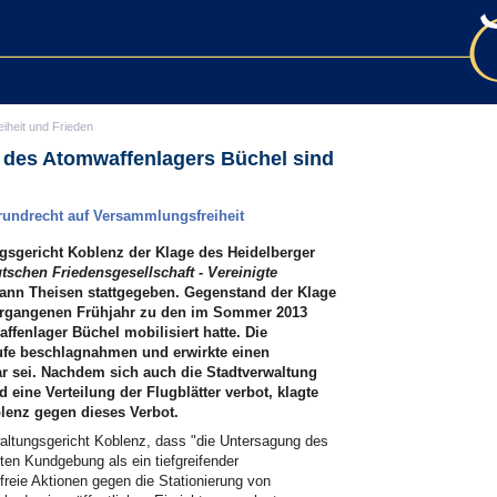
eiheit und Frieden
 des Atomwaffenlagers Büchel sind
rundrecht auf Versammlungsfreiheit
gsgericht Koblenz der Klage des Heidelberger
tschen Friedensgesellschaft - Vereinigte
nn Theisen stattgegeben. Gegenstand der Klage
vergangenen Frühjahr zu den im Sommer 2013
fenlager Büchel mobilisiert hatte. Die
rufe beschlagnahmen und erwirkte einen
bar sei. Nachdem sich auch die Stadtverwaltung
eine Verteilung der Flugblätter verbot, klagte
lenz gegen dieses Verbot.
waltungsgericht Koblenz, dass "die Untersagung des
eten Kundgebung als ein tiefgreifender
tfreie Aktionen gegen die Stationierung von