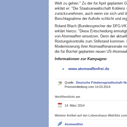
Welt zu gehen." Zu der für April geplanten
erklärt er: "Die Staatsanwaltschaft Koblenz 
zurückzunehmen, auch wenn sie sich und de
Beschlagnahme der Aufrufe schlicht und ergr
Roland Blach (Bundessprecher der DFG-VK, 
erklärt hierzu: "Diese Entscheidung ermutigt
von Atomwaffen einsetzen. Denn der aktuelle
Rüstungskontrolle zum Stillstand kommen. D
Modernisierung ihrer Atomwaffenarsenale mu
die für Büchel geplanten neuen US-Atomwaf
Informationen zur Kampagne:
www.atomwaffenfrei.de
Quelle:
Deutsche Friedensgesellschaft-V
Pressemitteilung vom 14.03.2014.
Veröffentlicht am
14. März 2014
Weitere Artikel auf der Lebenshaus-WebSite z
Atomwaffen