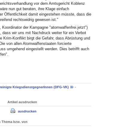
 Gerichtsverhandlung vor dem Amtsgericht Koblenz
wäre nun gut beraten, ihre Klage einfach
r Öffentlichkeit damit eingestehen müsste, dass die
eifend rechtswidrig gewesen ist."
Koordinator der Kampagne "atomwaffenfrei.jetzt")
, dass wir uns mit Nachdruck weiter für ein Verbot
 Krim-Konflikt birgt die Gefahr, dass Abrüstung und
ie von allen Atomwaffenstaaten forcierte
ss umgehend eingestellt werden. Dies betrifft auch
fen".
ereinigte KriegsdienstgegnerInnen (DFG-VK)
-
Artikel ausdrucken
ausdrucken
um Thema bzw. von