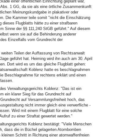
ade einer öffentlichen Einrichtung geplant war,
 Abs. 1 GG, da sie als eine örtliche Zusammenkunft
lichen Meinungskundgabe in plakativer oder
n. Die Kammer teile somit "nicht die Einschätzung
g dieses Flugblatts hätte zu einer strafbaren
 im Sinne der §§ 111,240 StGB geführt." Auf diesem
elbst wenn sie auf die Behinderung anderer
des Einzelfalls vom Grundrecht der
n weiten Teilen der Auffassung von Rechtsanwalt
Klage geführt hat. Heiming wird ihn auch am 30. April
en. Dort wird es um das gleiche Flugblatt gehen:
Staatsanwaltschaft Koblenz hatte es beschlagnahmen
ie Beschlagnahme für rechtens erklärt und einen
rlassen.
des Verwaltungsgerichts Koblenz: "Das ist ein
lem ein klarer Sieg für das Grundrecht auf
 Grundrecht auf Versammlungsfreiheit hoch, das
Ausgestaltung nicht immer gleich eine verwerfliche -
üssen. Wird mit einem Flugblatt für eine solche
ufruf zu einer Straftat gewertet werden."
waltungsgerichts Koblenz bestätigt: "Viele Menschen
ch, dass die in Büchel gelagerten Atombomben
 kleinen Schritt in Richtung einer atomwaffenfreien