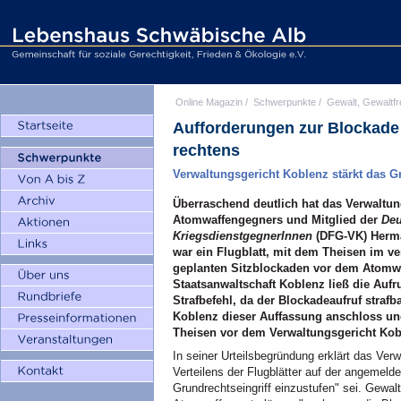
Online Magazin
/
Schwerpunkte
/
Gewalt, Gewaltfr
Aufforderungen zur Blockade
rechtens
Verwaltungsgericht Koblenz stärkt das G
Überraschend deutlich hat das Verwaltun
Atomwaffengegners und Mitglied der
Deu
KriegsdienstgegnerInnen
(DFG-VK) Herma
war ein Flugblatt, mit dem Theisen im 
geplanten Sitzblockaden vor dem Atomwaf
Staatsanwaltschaft Koblenz ließ die Auf
Strafbefehl, da der Blockadeaufruf straf
Koblenz dieser Auffassung anschloss und 
Theisen vor dem Verwaltungsgericht Kob
In seiner Urteilsbegründung erklärt das Ver
Verteilens der Flugblätter auf der angemeld
Grundrechtseingriff einzustufen" sei. Gewal