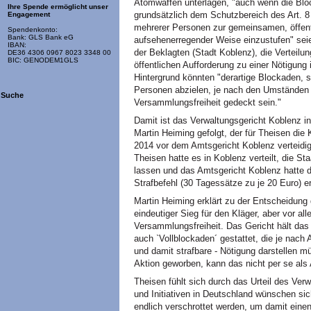
Atomwaffen unterlägen, "auch wenn die Block
Ihre Spende ermöglicht unser
grundsätzlich dem Schutzbereich des Art. 8
Engagement
mehrerer Personen zur gemeinsamen, öffent
Spendenkonto:
Bank: GLS Bank eG
aufsehenerregender Weise einzustufen" seie
IBAN:
der Beklagten (Stadt Koblenz), die Verteilun
DE36 4306 0967 8023 3348 00
BIC: GENODEM1GLS
öffentlichen Aufforderung zu einer Nötigung
Hintergrund könnten "derartige Blockaden, s
Personen abzielen, je nach den Umständen 
Suche
Versammlungsfreiheit gedeckt sein."
Damit ist das Verwaltungsgericht Koblenz i
Martin Heiming gefolgt, der für Theisen die 
2014 vor dem Amtsgericht Koblenz verteidig
Theisen hatte es in Koblenz verteilt, die 
lassen und das Amtsgericht Koblenz hatte d
Strafbefehl (30 Tagessätze zu je 20 Euro) e
Martin Heiming erklärt zu der Entscheidung 
eindeutiger Sieg für den Kläger, aber vor al
Versammlungsfreiheit. Das Gericht hält das
auch `Vollblockaden´ gestattet, die je nach 
und damit strafbare - Nötigung darstellen m
Aktion geworben, kann das nicht per se als A
Theisen fühlt sich durch das Urteil des Ver
und Initiativen in Deutschland wünschen si
endlich verschrottet werden, um damit einen