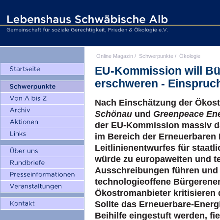
Online Magazin
/
Schwerpunkte
/
Ökologie
EU-Kommission will B
erschweren - Einspruch
Nach Einschätzung der Ökos
Schönau
und
Greenpeace En
der EU-Kommission massiv d
im Bereich der Erneuerbaren
Leitlinienentwurfes für staat
würde zu europaweiten und t
Ausschreibungen führen und s
technologieoffene Bürgerene
Ökostromanbieter kritisieren 
Sollte das Erneuerbare-Energ
Beihilfe eingestuft werden, f