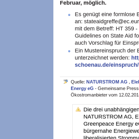
Februar, möglich.
Es genügt eine formlose 
an: stateaidgreffe@ec.eu
mit dem Betreff: HT 359 
Guidelines on State Aid f
auch Vorschlag für Einsp
Ein Mustereinspruch der
unterzeichnet werden:
ht
schoenau.de/einspruch/
Quelle:
NATURSTROM AG
,
Ele
Energy eG
- Gemeinsame Presse
Ökostromanbieter vom 12.02.201
Die drei unabhängige
NATURSTROM AG, Elek
Greenpeace Energy eG 
bürgernahe Energiewe
liberalisierten Stromm