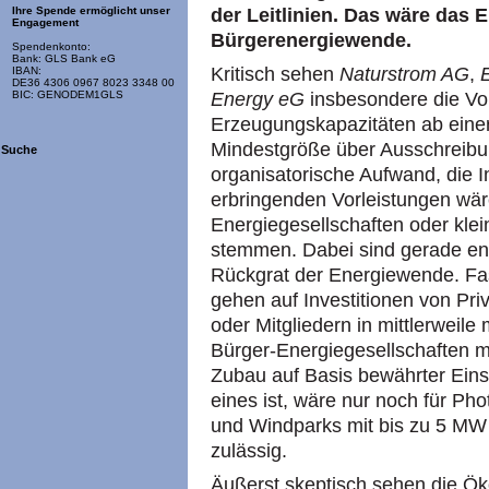
der Leitlinien. Das wäre das 
Ihre Spende ermöglicht unser
Engagement
Bürgerenergiewende.
Spendenkonto:
Bank: GLS Bank eG
Kritisch sehen
Naturstrom AG
,
IBAN:
DE36 4306 0967 8023 3348 00
Energy eG
insbesondere die Vo
BIC: GENODEM1GLS
Erzeugungskapazitäten ab eine
Mindestgröße über Ausschreibu
Suche
organisatorische Aufwand, die I
erbringenden Vorleistungen wär
Energiegesellschaften oder klein
stemmen. Dabei sind gerade en
Rückgrat der Energiewende. Fast
gehen auf Investitionen von Pri
oder Mitgliedern in mittlerweil
Bürger-Energiegesellschaften mi
Zubau auf Basis bewährter Ein
eines ist, wäre nur noch für Ph
und Windparks mit bis zu 5 MW 
zulässig.
Äußerst skeptisch sehen die Ö