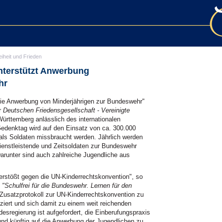
eiheit und Frieden
nterstützt Anwerbung
hr
 die Anwerbung von Minderjährigen zur Bundeswehr"
er
Deutschen Friedensgesellschaft - Vereinigte
rttemberg anlässlich des internationalen
edenktag wird auf den Einsatz von ca. 300.000
als Soldaten missbraucht werden. Jährlich werden
rdienstleistende und Zeitsoldaten zur Bundeswehr
arunter sind auch zahlreiche Jugendliche aus
erstößt gegen die UN-Kinderrechtskonvention", so
Schulfrei für die Bundeswehr. Lernen für den
 Zusatzprotokoll zur UN-Kinderrechtskonvention zu
iziert und sich damit zu einem weit reichenden
desregierung ist aufgefordert, die Einberufungspraxis
nd künftig auf die Anwerbung der Jugendlichen zu