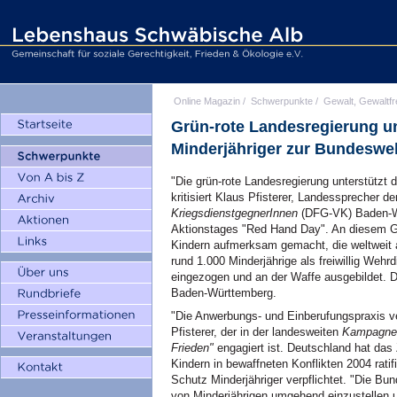
Online Magazin
/
Schwerpunkte
/
Gewalt, Gewaltfr
Grün-rote Landesregierung u
Minderjähriger zur Bundeswe
"Die grün-rote Landesregierung unterstützt
kritisiert Klaus Pfisterer, Landessprecher d
KriegsdienstgegnerInnen
(DFG-VK) Baden-Wü
Aktionstages "Red Hand Day". An diesem G
Kindern aufmerksam gemacht, die weltweit 
rund 1.000 Minderjährige als freiwillig Weh
eingezogen und an der Waffe ausgebildet. D
Baden-Württemberg.
"Die Anwerbungs- und Einberufungspraxis v
Pfisterer, der in der landesweiten
Kampagne "
Frieden"
engagiert ist. Deutschland hat das
Kindern in bewaffneten Konflikten 2004 ratif
Schutz Minderjähriger verpflichtet. "Die Bun
von Minderjährigen umgehend einzustellen u