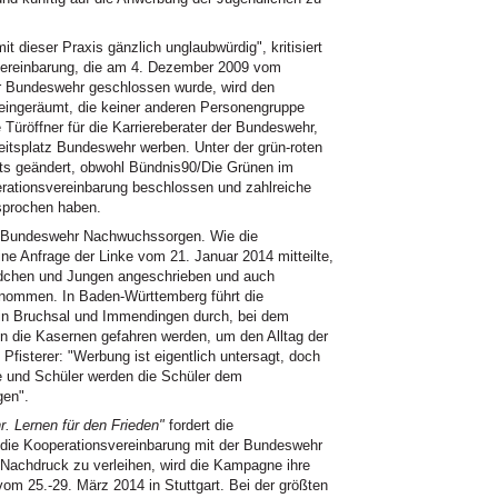
t dieser Praxis gänzlich unglaubwürdig", kritisiert
svereinbarung, die am 4. Dezember 2009 vom
r Bundeswehr geschlossen wurde, wird den
n eingeräumt, die keiner anderen Personengruppe
e Türöffner für die Karriereberater der Bundeswehr,
eitsplatz Bundeswehr werben. Unter der grün-roten
hts geändert, obwohl Bündnis90/Die Grünen im
rationsvereinbarung beschlossen und zahlreiche
sprochen haben.
ie Bundeswehr Nachwuchssorgen. Wie die
ine Anfrage der Linke vom 21. Januar 2014 mitteilte,
Mädchen und Jungen angeschrieben und auch
nommen. In Baden-Württemberg führt die
 in Bruchsal und Immendingen durch, bei dem
n die Kasernen gefahren werden, um den Alltag der
Pfisterer: "Werbung ist eigentlich untersagt, doch
te und Schüler werden die Schüler dem
gen".
. Lernen für den Frieden"
fordert die
 die Kooperationsvereinbarung mit der Bundeswehr
Nachdruck zu verleihen, wird die Kampagne ihre
vom 25.-29. März 2014 in Stuttgart. Bei der größten