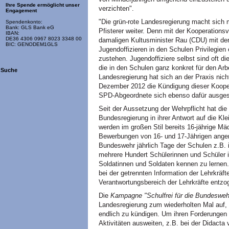
Ihre Spende ermöglicht unser
verzichten".
Engagement
"Die grün-rote Landesregierung macht sich mi
Spendenkonto:
Bank: GLS Bank eG
Pfisterer weiter. Denn mit der Kooperation
IBAN:
DE36 4306 0967 8023 3348 00
damaligen Kultusminister Rau (CDU) mit de
BIC: GENODEM1GLS
Jugendoffizieren in den Schulen Privilegie
zustehen. Jugendoffiziere selbst sind oft di
die in den Schulen ganz konkret für den Arb
Suche
Landesregierung hat sich an der Praxis nic
Dezember 2012 die Kündigung dieser Koope
SPD-Abgeordnete sich ebenso dafür ausge
Seit der Aussetzung der Wehrpflicht hat d
Bundesregierung in ihrer Antwort auf die Kle
werden im großen Stil bereits 16-jährige 
Bewerbungen von 16- und 17-Jährigen ange
Bundeswehr jährlich Tage der Schulen z.B.
mehrere Hundert Schülerinnen und Schüler i
Soldatinnen und Soldaten kennen zu lernen. 
bei der getrennten Information der Lehrkräf
Verantwortungsbereich der Lehrkräfte entzo
Die
Kampagne "Schulfrei für die Bundeswehr
Landesregierung zum wiederholten Mal auf,
endlich zu kündigen. Um ihren Forderungen 
Aktivitäten ausweiten, z.B. bei der Didacta 