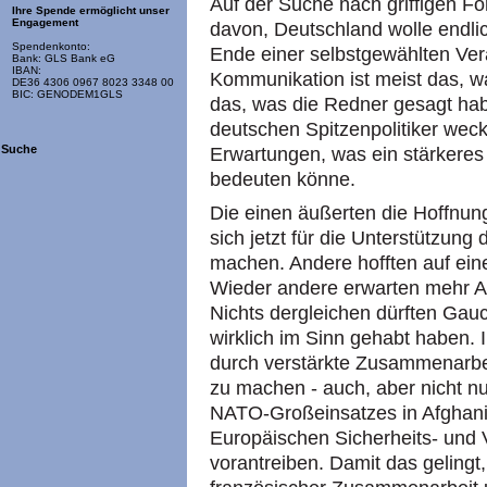
Auf der Suche nach griffigen Fo
Ihre Spende ermöglicht unser
Engagement
davon, Deutschland wolle endl
Spendenkonto:
Ende einer selbstgewählten Ver
Bank: GLS Bank eG
IBAN:
Kommunikation ist meist das, w
DE36 4306 0967 8023 3348 00
BIC: GENODEM1GLS
das, was die Redner gesagt ha
deutschen Spitzenpolitiker weck
Suche
Erwartungen, was ein stärkere
bedeuten könne.
Die einen äußerten die Hoffnun
sich jetzt für die Unterstützung 
machen. Andere hofften auf eine 
Wieder andere erwarten mehr A
Nichts dergleichen dürften Gau
wirklich im Sinn gehabt haben.
durch verstärkte Zusammenarbei
zu machen - auch, aber nicht n
NATO-Großeinsatzes in Afghanis
Europäischen Sicherheits- und V
vorantreiben. Damit das gelingt,