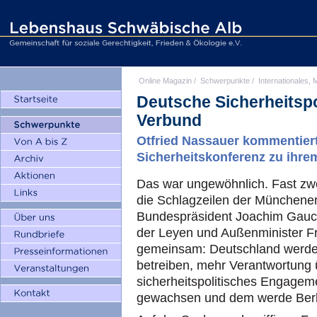
Online Magazin
/
Schwerpunkte
/
Internationales, M
Deutsche Sicherheitspo
Verbund
Otfried Nassauer kommentier
Sicherheitskonferenz zu ihre
Das war ungewöhnlich. Fast zwe
die Schlagzeilen der Münchener
Bundespräsident Joachim Gauck,
der Leyen und Außenminister Fr
gemeinsam: Deutschland werde k
betreiben, mehr Verantwortung
sicherheitspolitisches Engagem
gewachsen und dem werde Berl