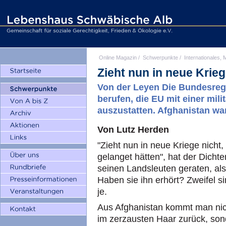
Online Magazin
/
Schwerpunkte
/
Internationales, M
Zieht nun in neue Krieg
Von der Leyen Die Bundesregi
berufen, die EU mit einer milit
auszustatten. Afghanistan wa
Von Lutz Herden
"Zieht nun in neue Kriege nicht, 
gelanget hätten", hat der Dichte
seinen Landsleuten geraten, als
Haben sie ihn erhört? Zweifel 
je.
Aus Afghanistan kommt man nic
im zerzausten Haar zurück, son