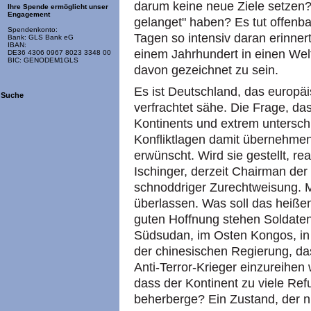
darum keine neue Ziele setzen? 
Ihre Spende ermöglicht unser
Engagement
gelanget" haben? Es tut offenba
Spendenkonto:
Tagen so intensiv daran erinner
Bank: GLS Bank eG
IBAN:
einem Jahrhundert in einen Wel
DE36 4306 0967 8023 3348 00
BIC: GENODEM1GLS
davon gezeichnet zu sein.
Es ist Deutschland, das europäi
Suche
verfrachtet sähe. Die Frage, d
Kontinents und extrem unterschi
Konfliktlagen damit übernehmen
erwünscht. Wird sie gestellt, r
Ischinger, derzeit Chairman de
schnoddriger Zurechtweisung. M
überlassen. Was soll das heiß
guten Hoffnung stehen Soldate
Südsudan, im Osten Kongos, in 
der chinesischen Regierung, das
Anti-Terror-Krieger einzureihe
dass der Kontinent zu viele Ref
beherberge? Ein Zustand, der 