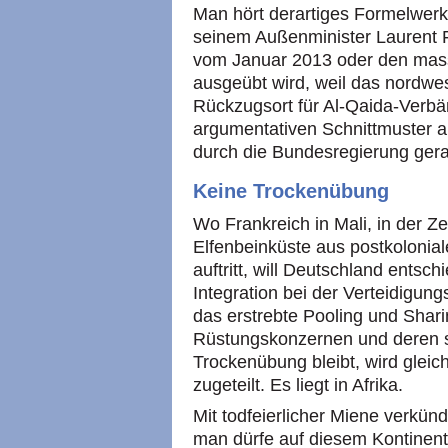
Man hört derartiges Formelwerk
seinem Außenminister Laurent Fa
vom Januar 2013 oder den mass
ausgeübt wird, weil das nordwe
Rückzugsort für Al-Qaida-Verbän
argumentativen Schnittmuster a
durch die Bundesregierung gera
Keine Trockenübung
Wo Frankreich in Mali, in der Z
Elfenbeinküste aus postkoloni
auftritt, will Deutschland entsc
Integration bei der Verteidigung
das erstrebte Pooling und Sharin
Rüstungskonzernen und deren st
Trockenübung bleibt, wird glei
zugeteilt. Es liegt in Afrika.
Mit todfeierlicher Miene verkün
man dürfe auf diesem Kontinent 