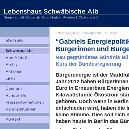
Online Magazin
/
Schwerpunkte
/
Ökologie
“Gabriels Energiepolit
Bürgerinnen und Bürge
Neu gegründetes Bündnis Bürg
Kurs der Bundesregierung
Bürgerenergie ist der Marktfü
Jahr 2012 haben Bürgerinnen 
Euro in Erneuerbare Energien 
Kilowattstunde Ökostrom sta
gehören. Doch wenn in Berlin
entschieden wird, haben die 
keine Stimme. Dies soll sich 
haben heute in Berlin das Bü