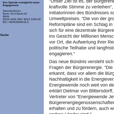
"Unser Ziel ist es, der Bürgerene
Ihre Spende ermöglicht unser
Engagement
kraftvolle Stimme zu verleihen",
Spendenkonto:
Initiatorinnen des Bündnisses s
Bank: GLS Bank eG
IBAN:
Umweltpreises. "Die von der gr
DE36 4306 0967 8023 3348 00
BIC: GENODEM1GLS
Reformpläne sind ein Schlag in 
sich für eine dezentrale Bürge
Suche
ins Gesicht der Millionen Mensc
vor Ort, die Aufwertung ihrer R
politische Teilhabe und langfrist
engagieren."
Das neue Bündnis versteht sich
Fragen der Bürgerenergie. "Die
erkannt, dass vor allem die Bür
Nachhaltigkeit in die Energieve
Energiewende noch weit von den p
erklärt Dietmar von Blittersdorf
Vertreter von "Energiewende Jet
Bürgerenergiegenossenschaften
erhalten und zu fördern, auch wei