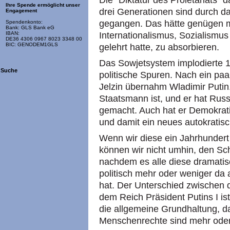
Die "Diktatur des Proletariats" 
Ihre Spende ermöglicht unser
drei Generationen sind durch d
Engagement
gegangen. Das hätte genügen 
Spendenkonto:
Bank: GLS Bank eG
Internationalismus, Sozialismu
IBAN:
DE36 4306 0967 8023 3348 00
BIC: GENODEM1GLS
gelehrt hatte, zu absorbieren.
Das Sowjetsystem implodierte 1
Suche
politische Spuren. Nach ein paar
Jelzin übernahm Wladimir Putin.
Staatsmann ist, und er hat Rus
gemacht. Auch hat er Demokrat
und damit ein neues autokratisc
Wenn wir diese ein Jahrhundert
können wir nicht umhin, den Sc
nachdem es alle diese dramati
politisch mehr oder weniger d
hat. Der Unterschied zwischen 
dem Reich Präsident Putins I is
die allgemeine Grundhaltung, d
Menschenrechte sind mehr oder