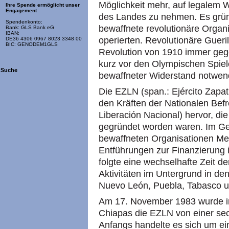
Möglichkeit mehr, auf legalem We
Ihre Spende ermöglicht unser
Engagement
des Landes zu nehmen. Es gründ
Spendenkonto:
bewaffnete revolutionäre Organi
Bank: GLS Bank eG
IBAN:
operierten. Revolutionäre Gueri
DE36 4306 0967 8023 3348 00
BIC: GENODEM1GLS
Revolution von 1910 immer ge
kurz vor den Olympischen Spiel
Suche
bewaffneter Widerstand notwend
Die EZLN (span.: Ejército Zapat
den Kräften der Nationalen Bef
Liberación Nacional) hervor, di
gegründet worden waren. Im Ge
bewaffneten Organisationen Me
Entführungen zur Finanzierung i
folgte eine wechselhafte Zeit de
Aktivitäten im Untergrund in d
Nuevo León, Puebla, Tabasco u
Am 17. November 1983 wurde 
Chiapas die EZLN von einer se
Anfangs handelte es sich um ei