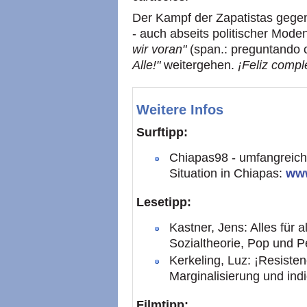
Der Kampf der Zapatistas gege
- auch abseits politischer Mode
wir voran"
(span.: preguntando 
Alle!"
weitergehen.
¡Feliz compl
Weitere Infos
Surftipp:
Chiapas98 - umfangreich
Situation in Chiapas:
www
Lesetipp:
Kastner, Jens: Alles für 
Sozialtheorie, Pop und 
Kerkeling, Luz: ¡Resiste
Marginalisierung und ind
Filmtipp: