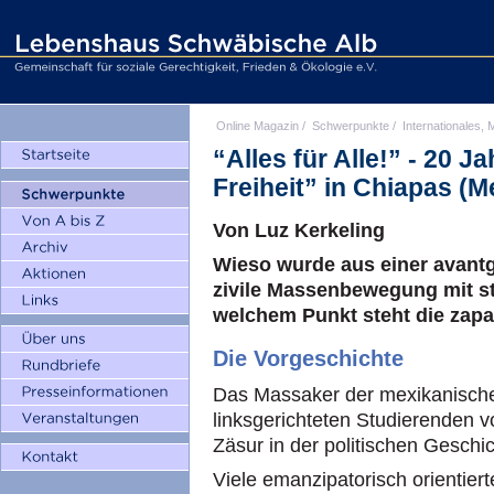
Online Magazin
/
Schwerpunkte
/
Internationales, M
“Alles für Alle!” - 20 J
Freiheit” in Chiapas (M
Von Luz Kerkeling
Wieso wurde aus einer avantg
zivile Massenbewegung mit s
welchem Punkt steht die zap
Die Vorgeschichte
Das Massaker der mexikanisch
linksgerichteten Studierenden 
Zäsur in der politischen Geschi
Viele emanzipatorisch orientier