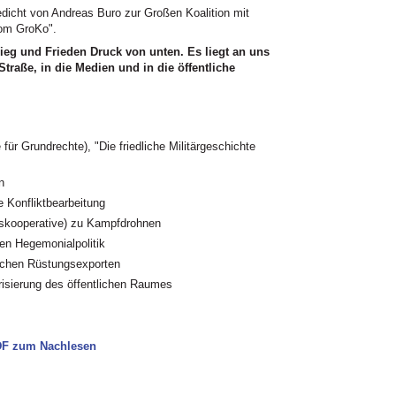
dicht von Andreas Buro zur Großen Koalition mit
 vom GroKo".
ieg und Frieden Druck von unten. Es liegt an uns
Straße, in die Medien und in die öffentliche
ür Grundrechte), "Die friedliche Militärgeschichte
n
e Konfliktbearbeitung
nskooperative) zu Kampfdrohnen
en Hegemonialpolitik
schen Rüstungsexporten
risierung des öffentlichen Raumes
DF zum Nachlesen