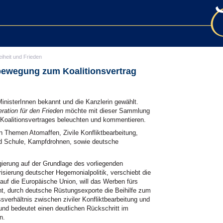
eiheit und Frieden
bewegung zum Koalitionsvertrag
MinisterInnen bekannt und die Kanzlerin gewählt.
ration für den Frieden
möchte mit dieser Sammlung
 Koalitionsvertrages beleuchten und kommentieren.
 Themen Atomaffen, Zivile Konfliktbearbeitung,
d Schule, Kampfdrohnen, sowie deutsche
egierung auf der Grundlage des vorliegenden
arisierung deutscher Hegemonialpolitik, verschiebt die
uf die Europäische Union, will das Werben fürs
oht, durch deutsche Rüstungsexporte die Beihilfe zum
verhältnis zwischen ziviler Konfliktbearbeitung und
t und bedeutet einen deutlichen Rückschritt im
n.