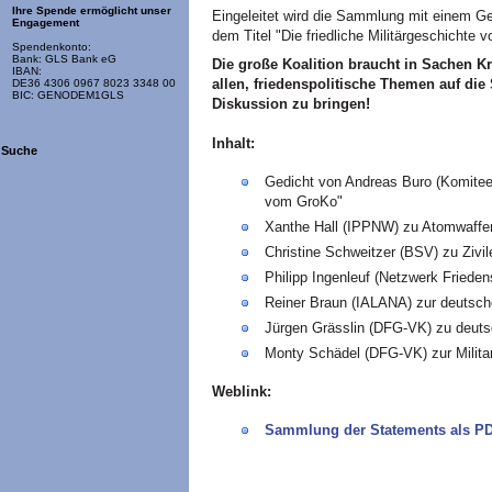
Ihre Spende ermöglicht unser
Eingeleitet wird die Sammlung mit einem Ge
Engagement
dem Titel "Die friedliche Militärgeschichte
Spendenkonto:
Bank: GLS Bank eG
Die große Koalition braucht in Sachen Kr
IBAN:
allen, friedenspolitische Themen auf die 
DE36 4306 0967 8023 3348 00
BIC: GENODEM1GLS
Diskussion zu bringen!
Inhalt:
Suche
Gedicht von Andreas Buro (Komitee f
vom GroKo"
Xanthe Hall (IPPNW) zu Atomwaffe
Christine Schweitzer (BSV) zu Zivil
Philipp Ingenleuf (Netzwerk Friede
Reiner Braun (IALANA) zur deutsch
Jürgen Grässlin (DFG-VK) zu deut
Monty Schädel (DFG-VK) zur Milita
Weblink:
Sammlung der Statements als P