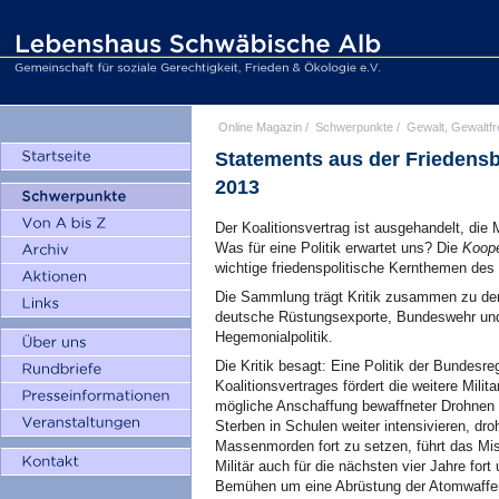
Online Magazin
/
Schwerpunkte
/
Gewalt, Gewaltfr
Statements aus der Friedens
2013
Der Koalitionsvertrag ist ausgehandelt, die 
Was für eine Politik erwartet uns? Die
Koope
wichtige friedenspolitische Kernthemen des
Die Sammlung trägt Kritik zusammen zu den
deutsche Rüstungsexporte, Bundeswehr un
Hegemonialpolitik.
Die Kritik besagt: Eine Politik der Bundesr
Koalitionsvertrages fördert die weitere Milit
mögliche Anschaffung bewaffneter Drohnen a
Sterben in Schulen weiter intensivieren, dr
Massenmorden fort zu setzen, führt das Miss
Militär auch für die nächsten vier Jahre for
Bemühen um eine Abrüstung der Atomwaffe