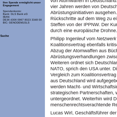
von Atomwaffen in Deutschland
Ihre Spende ermöglicht unser
vier Jahren werden von Deutsc
Engagement
Spendenkonto:
Abrüstungsinitiativen ausgehen
Bank: GLS Bank eG
IBAN:
Rückschritte auf dem Weg zu ein
DE36 4306 0967 8023 3348 00
BIC: GENODEM1GLS
Steffen von der IPPNW. Der Kurs
durch eine europäische Drohne
Suche
Philipp Ingenleuf vom
Netzwerk
Koalitionsvertrag ebenfalls krit
Abzug der Atomwaffen aus Büch
Abrüstungsverhandlungen zwis
Weiteren ordnet sich Deutschla
NATO, sprich den USA unter. Die
Vergleich zum Koalitionsvertra
aus Deutschland wird aufgegeb
werden Macht- und Wirtschaftsi
strategischen Partnerschaften, 
untergeordnet. Weiterhin wird 
menschenrechtsverachtende Re
Lucas Wirl, Geschäftsführer der 