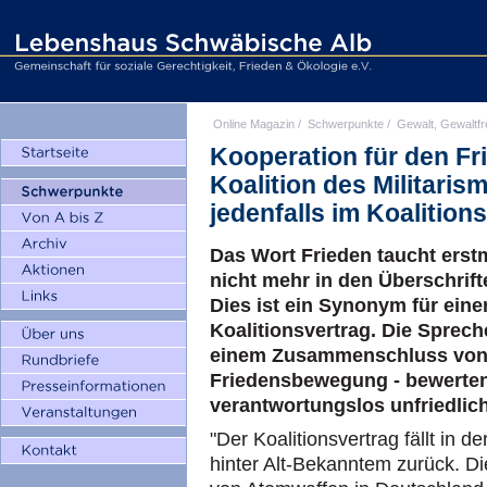
Online Magazin
/
Schwerpunkte
/
Gewalt, Gewaltfr
Kooperation für den Fr
Koalition des Militarism
jedenfalls im Koalition
Das Wort Frieden taucht erst
nicht mehr in den Überschrift
Dies ist ein Synonym für ein
Koalitionsvertrag. Die Sprech
einem Zusammenschluss von 
Friedensbewegung - bewerten 
verantwortungslos unfriedlich
"Der Koalitionsvertrag fällt in d
hinter Alt-Bekanntem zurück. Die