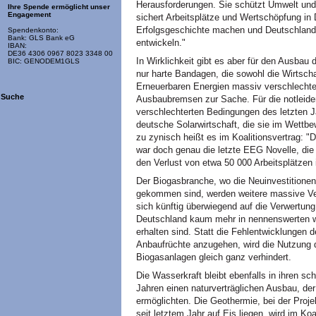
Herausforderungen. Sie schützt Umwelt und
Ihre Spende ermöglicht unser
Engagement
sichert Arbeitsplätze und Wertschöpfung in 
Erfolgsgeschichte machen und Deutschland
Spendenkonto:
Bank: GLS Bank eG
entwickeln."
IBAN:
DE36 4306 0967 8023 3348 00
In Wirklichkeit gibt es aber für den Ausbau
BIC: GENODEM1GLS
nur harte Bandagen, die sowohl die Wirtsch
Erneuerbaren Energien massiv verschlechtern
Suche
Ausbaubremsen zur Sache. Für die notleide
verschlechterten Bedingungen des letzten Jah
deutsche Solarwirtschaft, die sie im Wettbe
zu zynisch heißt es im Koalitionsvertrag: "
war doch genau die letzte EEG Novelle, die 
den Verlust von etwa 50 000 Arbeitsplätzen i
Der Biogasbranche, wo die Neuinvestitionen
gekommen sind, werden weitere massive Ve
sich künftig überwiegend auf die Verwertung
Deutschland kaum mehr in nennenswerten wi
erhalten sind. Statt die Fehlentwicklungen 
Anbaufrüchte anzugehen, wird die Nutzung 
Biogasanlagen gleich ganz verhindert.
Die Wasserkraft bleibt ebenfalls in ihren s
Jahren einen naturverträglichen Ausbau, de
ermöglichten. Die Geothermie, bei der Proje
seit letztem Jahr auf Eis liegen, wird im Koa