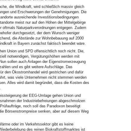
he, die Windkraft, wird schließlich massiv gleich
kungen und Erschwerungen der Genehmigungen. Die
tandorte ausreichende Investitionsbedingungen
andorte meist nur auf den Höhen der Mittelgebirge
ber oftmals Naturparkverordnungen entgegen. Zudem
Seehofer durchgesetzt, der dem Wunsch weniger
sprechend, die Abstände zur Wohnbebauung auf 2000
indkraft in Bayern zunächst faktisch beendet wäre.
en Union und SPD offensichtlich noch nicht. Die,
ziell notwendigen, Vergütungshöhen werden mit
un sollen auch Anlagen der Eigenstromerzeugung
hlen und es gibt weitere Aufschläge. Das
 für den Ökostromhandel wird gestrichen und dafür
führt, was viele Unternehmen nicht stemmen werden
sen. Alles wird damit begründet, dass die Kosten des
.
reissteigerung der EEG-Umlage gehen Union und
Ausnahmen der Industriebefreiungen abgeschmolzen
e Prüfaufträge, noch soll das Paradoxon beseitigt
 die Börsenstrompreise senken, aber auf diesem Weg
Wärme oder im Verkehrssektor gibt es keine
ederbelebung des reinen Biokraftstoffmarktes ist