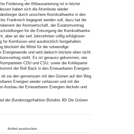
he Förderung der Altbausanierung ist in letzter
dessen haben sich die Atomleute wieder
ndesbürger durch unsichere Atomkraftwerke in den
is Frankreich begegnet werden soll, dazu hat die
undament der Atomwirtschaft, der Euratomvertrag
ückstellungen für die Entsorgung der Kernkraftwerke
, aber an der seit Jahrzehnten völlig erfolglosen
 für Kernfusion wird ausdrücklich festgehalten.
 blockiert die Mittel für die notwendige
e Energiewende und wird dadurch letztere eben nicht
itionsvertrag steht. Es ist genauso gekommen, wie
e Atomparteien CDU und CSU, sowie die Kohlepartei
kommt der Roll Back in den Erneuerbaren Energien.
er, ob sie den gemeinsam mit den Grünen auf den Weg
baren Energien wieder verlassen und mit der
en Ausbau der Erneuerbaren Energien deckeln und
lied der Bundestagsfraktion Bündnis 90/ Die Grünen
Artikel ausdrucken