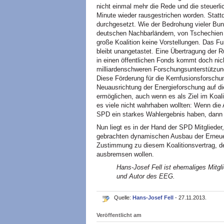
nicht einmal mehr die Rede und die steuerlic
Minute wieder rausgestrichen worden. Statt
durchgesetzt. Wie der Bedrohung vieler Bu
deutschen Nachbarländern, von Tschechien b
große Koalition keine Vorstellungen. Das F
bleibt unangetastet. Eine Übertragung der R
in einen öffentlichen Fonds kommt doch nicht
milliardenschweren Forschungsunterstützung
Diese Förderung für die Kernfusionsforschung
Neuausrichtung der Energieforschung auf di
ermöglichen, auch wenn es als Ziel im Koal
es viele nicht wahrhaben wollten: Wenn di
SPD ein starkes Wahlergebnis haben, dann 
Nun liegt es in der Hand der SPD Mitglied
gebrachten dynamischen Ausbau der Erneuer
Zustimmung zu diesem Koalitionsvertrag, d
ausbremsen wollen.
Hans-Josef Fell ist ehemaliges Mitg
und Autor des EEG.
Quelle:
Hans-Josef Fell
- 27.11.2013.
Veröffentlicht am