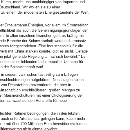
 Klima, macht uns unabhängiger von Importen und
Deutschland. Wir wollen sie zu einer
 zu einem der modernsten Energiestandorte der Welt
 der Erneuerbaren Energien, vor allem im Stromsektor
aftlichkeit als auch die Genehmigungsgrundlagen der
. In allen einzelnen Branchen geht es kräftig mit
nde Branche der Solarwirtschaft werden die massiv
res fortgeschrieben. Eine Industriepolitik für die
werb mit China stärken könnte, gibt es nicht. Gerade
Die jetzt geltende Regelung … hat sich bewährt." Es
neben einer fehlenden Industriepolitik Ursache für
n der Solarwirtschaft war!
 in diesem Jahr schon fast völlig zum Erliegen
rschlechterungen aufgebürdet. Neuanlagen sollen
 von Reststoffen konzentrieren, die aber in
rtschaftlich erschließbaren, großen Mengen zu
der Maismonokulturen mit einer Ökologisierung der
der nachwachsenden Rohstoffe für neue
chlechten Rahmenbedingungen, die in den letzten
r auch unter Artenschutz gelingen kann, kaum mehr
kte mit über 700 Millionen Euro Investitionsvolumen
litionsvertrag nicht einmal erwähnt.