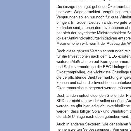
Die einzige noch gut gehende Ökostrombranc
über zwei Wege attackiert: Vergütungssen
Vergütungen sollen nur noch für gute Winds
bringen. Im Süden Deutschlands, wo gute St
zu finden sind, stehen den Investitionen a
hat sich der bayerische Ministerpräsident 
lokaler Antiwindkraftbürgerinitiativen ent
Meter erhöhen will, womit der Ausbau der W
Doch diese ganzen Verschlechterungen reich
für die Investitionen nach dem EEG existen
weiteren Maßnahmen auf Korn genommen. N
und Selbstvermarktung die EEG Umlage beza
Ökostromprivileg, die wichtigste Grundlage
die verpflichtende Direktvermarktung einge
können und daher die Investitionen unterlas
Ökostromausbaus begrenzt werden müssen
Doch an den entscheidenden Stellen der P
SPD gar nicht ran: weder sollen unnötige 
werden, es gibt hier lediglich unverbindlich
werden, dass billiger Solar- und Windstrom
die EEG-Umlage nach oben getrieben wird.
Auch in anderen Sektoren, wie der solaren 
nennenswerten Verbesserungen. Von einer Wi