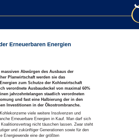
 der Erneuerbaren Energien
m massiven Abwürgen des Ausbaus der
cher Planwirtschaft werden sie das
Energien zum Schutze der Kohlewirtschaft
lich verordnete Ausbaudeckel von maximal 60%
inen jahrzehntelangen staatlich verordneten
omung und fast eine Halbierung der in den
chen Investitionen in der Ökostrombranche.
ohlekonzerne viele weitere Insolvenzen und
ranche Erneuerbare Energien in Kauf. Man darf sich
Koalitionsvertrag nicht täuschen lassen. Zwar steht
heutiger und zukünftiger Generationen sowie für den
die Energiewende eine der größten