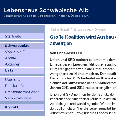
Online Magazin
/
Schwerpunkte
/
Ökologie
Große Koalition wird Ausbau
abwürgen
Von Hans-Josef Fell
Union und SPD meinen es ernst mit de
Erneuerbaren Energien. Mit purer staatli
Bürgerengagement für die Erneuerbaren 
weitgehend zu Nichte machen. Der staat
Ökostrom bis 2035 bedeutet im Klartext e
Schutz der klimaschädlichen Kohleverstr
Jahren 2011 und 2012 realisierten jährli
Union und SPD nehmen für den Schutz der K
zehntausende Arbeitsplatzverluste in der B
von richtigen und wohlklingenden Worten im 
dort völlig richtig: "Für die Lebensqualität 
wirtschaftlichen Erfolg unseres Landes ist 