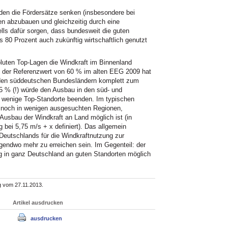
erden die Fördersätze senken (insbesondere bei
n abzubauen und gleichzeitig durch eine
ls dafür sorgen, dass bundesweit die guten
 80 Prozent auch zukünftig wirtschaftlich genutzt
oluten Top-Lagen die Windkraft im Binnenland
n der Referenzwert von 60 % im alten EEG 2009 hat
 den süddeutschen Bundesländern komplett zum
5 % (!) würde den Ausbau in den süd- und
r wenige Top-Standorte beenden. Im typischen
 noch in wenigen ausgesuchten Regionen,
Ausbau der Windkraft an Land möglich ist (in
bei 5,75 m/s + x definiert). Das allgemein
 Deutschlands für die Windkraftnutzung zur
rgendwo mehr zu erreichen sein. Im Gegenteil: der
ng in ganz Deutschland an guten Standorten möglich
g vom 27.11.2013.
Artikel ausdrucken
ausdrucken