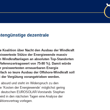
stengünstige dezentrale
e Koalition über Nacht den Ausbau der Windkraft
eiswerteste Stütze der Energiewende massiv
h Windkraftanlagen an absoluten Top-Standorten
(Referenzertragswert von 75-80 %). Damit würde
r preiswertesten erneuerbaren Energie
fach so teure Ausbau der Offshore-Windkraft soll
ei der Vergütung vorangetrieben werden.
ig absurd und steht im Widerspruch zu den
ie ‘Kosten der Energiewende’ möglichst gering
r des deutschen EUROSOLAR-Vorstands Stephan
rd in den nächsten Tagen eine Analyse der
tionsvertrag vorlegen.