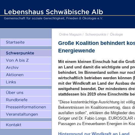
Online Magazin
/
Schwerpunkte
/
Ökologie
Große Koalition behindert ko
Energiewende
Mit einem kleinen Einschub hat die Groß
an Land und damit die wichtigste und pr
behindert. Im Binnenland sollen nur noc
wirtschaftlich betrieben werden können 
mit der Windkraft an Land der Ausbau de
weitgehend beendet. Der mindestens drei
stattdessen bis 2019 ohne Einschnitte b
"Diese kostenträchtige Ausrichtung ist völl
Bekenntnissen im Koalitionsvertrag, dass d
ausfallen sollen", erklären die Mitgliede
Grüger und Dr. Fabio Longo. EUROSOLAR wi
Passagen zu Erneuerbaren Energien im Koali
Hintergrund zur Windkraft an Land