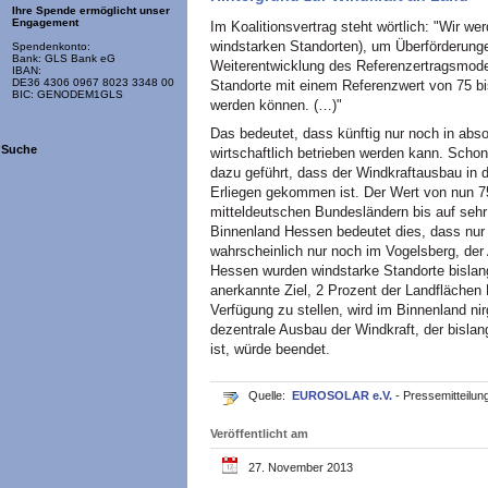
Ihre Spende ermöglicht unser
Engagement
Im Koalitionsvertrag steht wörtlich: "Wir w
windstarken Standorten), um Überförderunge
Spendenkonto:
Bank: GLS Bank eG
Weiterentwicklung des Referenzertragsmodel
IBAN:
DE36 4306 0967 8023 3348 00
Standorte mit einem Referenzwert von 75 bis
BIC: GENODEM1GLS
werden können. (…)"
Das bedeutet, dass künftig nur noch in abs
Suche
wirtschaftlich betrieben werden kann. Scho
dazu geführt, dass der Windkraftausbau in
Erliegen gekommen ist. Der Wert von nun 7
mitteldeutschen Bundesländern bis auf seh
Binnenland Hessen bedeutet dies, dass nur
wahrscheinlich nur noch im Vogelsberg, der 
Hessen wurden windstarke Standorte bislang 
anerkannte Ziel, 2 Prozent der Landflächen
Verfügung zu stellen, wird im Binnenland ni
dezentrale Ausbau der Windkraft, der bisla
ist, würde beendet.
Quelle:
EUROSOLAR e.V.
- Pressemitteilun
Veröffentlicht am
27. November 2013