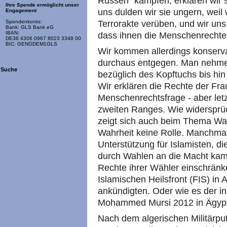
Russen" kämpfen, erklären wir 
Ihre Spende ermöglicht unser
uns dulden wir sie ungern, weil 
Engagement
Terrorakte verüben, und wir uns
Spendenkonto:
Bank: GLS Bank eG
IBAN:
dass ihnen die Menschenrechte
DE36 4306 0967 8023 3348 00
BIC: GENODEM1GLS
Wir kommen allerdings konserva
durchaus entgegen. Man nehme 
Suche
bezüglich des Kopftuchs bis hi
Wir erklären die Rechte der Fr
Menschenrechtsfrage - aber letz
zweiten Ranges. Wie widersprüc
zeigt sich auch beim Thema Wah
Wahrheit keine Rolle. Manchmal 
Unterstützung für Islamisten, d
durch Wahlen an die Macht kam
Rechte ihrer Wähler einschränke
Islamischen Heilsfront (FIS) in
ankündigten. Oder wie es der i
Mohammed Mursi 2012 in Ägypt
Nach dem algerischen Militärpu