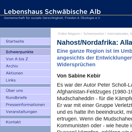
Online Magazin
/
Schwerpunkte
/
Internationales, M
Nahost/Nordafrika: All
Eine ganze Region ist im Umb
angesichts der Entwicklungen 
Widersprüchen
Von Sabine Kebir
Es war der Autor Peter Scholl-
Afghanistan-Feldzuges (1980-1
Mudschaheddin - für die Kämpfe
Er war mit einer Gruppe Verletz
und es hatte ihn beeindruckt, 
ertrugen. Wenn die Mudschahedd
Kommunisten oder - wie heute i