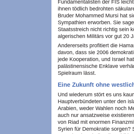
Fundamentalisten der FIS leicht
ihnen tödlich bedrohten säkular
Bruder Mohammed Mursi hat sic
Sympathien erworben. Sie sagen
Staatsstreich nicht richtig sein
algerischen Militärs vor gut 20 
Andererseits profitiert die Ham
davon, dass sie 2006 demokrati
jede Kooperation, und Israel ha
palästinensische Enklave verhän
Spielraum lässt.
Eine Zukunft ohne westlic
Und wiederum stört es uns kau
Hauptverbündeten unter den isl
Arabien, weder Wahlen noch Me
auch nur ansatzweise existiere
von Riad mit enormen Finanzmitt
Syrien für Demokratie sorgen? S