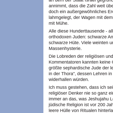
an dem der Staat Israel gegrün
annimmt, dass die Zahl weit übe
doch ein außergewöhnliches Ere
lahmgelegt, der Wagen mit dem 
mit Mühe.
Alle diese Hunderttausende - al
orthodoxen Juden: schwarze A
schwarze Hüte. Viele weinten u
Massenhysterie.
Die Lobreden der religiösen un
Kommentatoren kannten keine 
größte sephardische Jude der l
in der Thora", dessen Lehren 
widerhallen würden.
Ich muss gestehen, dass ich sei
religiöser Denker nie so ganz e
immer an das, was Jeshujahu Le
jüdische Religion ist vor 200 Ja
leere Hülle von Ritualen hinterl