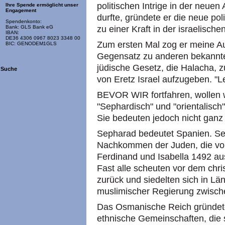
politischen Intrige in der neuen 
Ihre Spende ermöglicht unser
Engagement
durfte, gründete er die neue pol
Spendenkonto:
zu einer Kraft in der israelische
Bank: GLS Bank eG
IBAN:
DE36 4306 0967 8023 3348 00
Zum ersten Mal zog er meine Auf
BIC: GENODEM1GLS
Gegensatz zu anderen bekannte
jüdische Gesetz, die Halacha, z
Suche
von Eretz Israel aufzugeben. "L
BEVOR WIR fortfahren, wollen wi
"Sephardisch" und "orientalisch
Sie bedeuten jedoch nicht ganz
Sepharad bedeutet Spanien. Se
Nachkommen der Juden, die von 
Ferdinand und Isabella 1492 au
Fast alle scheuten vor dem chri
zurück und siedelten sich in Lä
muslimischer Regierung zwisch
Das Osmanische Reich gründete s
ethnische Gemeinschaften, die s