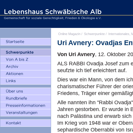
Online Magazin
/
Schwerpunkte
/
Internationales, M
Uri Avnery: Ovadjas E
Von Uri Avnery
, 12. Oktober 2
ALS RABBI Ovadja Josef zum ers
seufzte ich tief erleichtert auf.
Dies war ein Mann, von dem ich 
charismatischer Führer der ori
Friedens, Träger einer gemäßigte
Alle nannten ihn "Rabbi Ovadja"
Jahren gestorben. Er wurde in 
nach Palästina und erwarb sich 
Im Krieg von 1948 war er Oberr
sephardische Oberrabbi von Isr