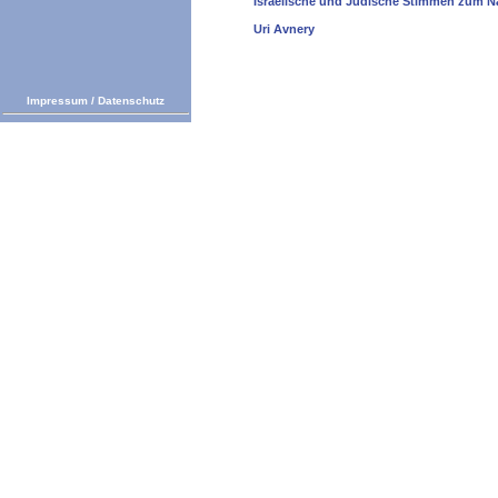
Israelische und Jüdische Stimmen zum N
Uri Avnery
Impressum
/
Datenschutz