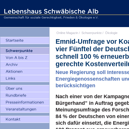
Online Magazin
/
Schwerpunkte
/
Ökologie
Emnid-Umfrage vor Koa
vier Fünftel der Deuts
schnell 100 % erneuerb
gerechte Kostenvertei
Neue Regierung soll Interess
Energiegenossenschaften und
berücksichtigen
Nach einer von der Kampagne
Bürgerhand" in Auftrag gege
Meinungsumfrage des Forsch
84 % der Deutschen von eine
sich dafür einsetzt, die Ener