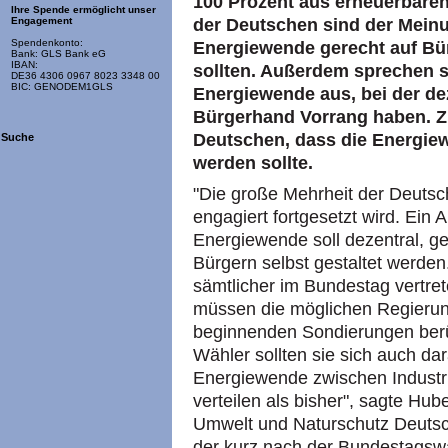
100 Prozent aus erneuerbaren
Ihre Spende ermöglicht unser
der Deutschen sind der Mein
Engagement
Spendenkonto:
Energiewende gerecht auf Bür
Bank: GLS Bank eG
IBAN:
sollten. Außerdem sprechen s
DE36 4306 0967 8023 3348 00
BIC: GENODEM1GLS
Energiewende aus, bei der de
Bürgerhand Vorrang haben. Zu
Deutschen, dass die Energie
Suche
werden sollte.
"Die große Mehrheit der Deutsc
engagiert fortgesetzt wird. Ein 
Energiewende soll dezentral, g
Bürgern selbst gestaltet werden.
sämtlicher im Bundestag vertret
müssen die möglichen Regierung
beginnenden Sondierungen berüc
Wähler sollten sie sich auch dar
Energiewende zwischen Industr
verteilen als bisher", sagte Hub
Umwelt und Naturschutz Deuts
der kurz nach der Bundestagsw