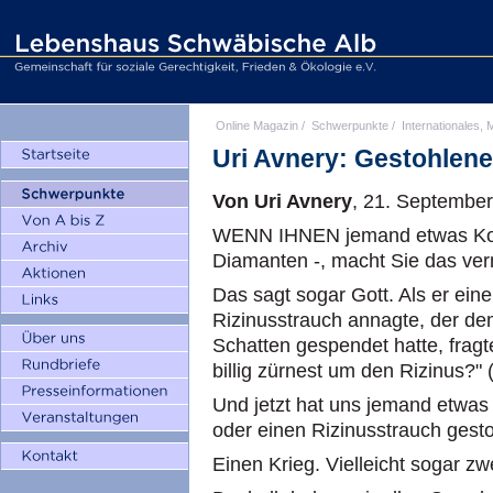
Online Magazin
/
Schwerpunkte
/
Internationales, M
Uri Avnery: Gestohlene
Von Uri Avnery
, 21. Septembe
WENN IHNEN jemand etwas Kostb
Diamanten -, macht Sie das ver
Das sagt sogar Gott. Als er ein
Rizinusstrauch annagte, der d
Schatten gespendet hatte, fragt
billig zürnest um den Rizinus?" 
Und jetzt hat uns jemand etwas 
oder einen Rizinusstrauch gesto
Einen Krieg. Vielleicht sogar zw