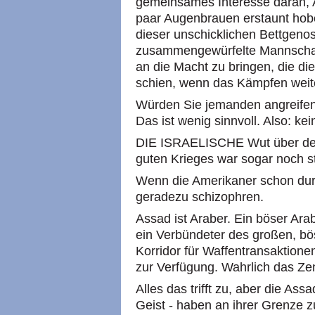
gemeinsames Interesse daran, As
paar Augenbrauen erstaunt hobe
dieser unschicklichen Bettgenos
zusammengewürfelte Mannschaft 
an die Macht zu bringen, die die
schien, wenn das Kämpfen weit
Würden Sie jemanden angreifen,
Das ist wenig sinnvoll. Also: kei
DIE ISRAELISCHE Wut über den
guten Krieges war sogar noch st
Wenn die Amerikaner schon dur
geradezu schizophren.
Assad ist Araber. Ein böser Ara
ein Verbündeter des großen, bös
Korridor für Waffentransaktione
zur Verfügung. Wahrlich das Z
Alles das trifft zu, aber die Ass
Geist - haben an ihrer Grenze zu