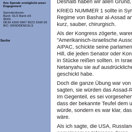
Deshalb haben wir allen Grund,
Ihre Spende ermöglicht unser
Engagement
KRIEG NUMMER 1 sollte in Syrie
Spendenkonto:
Bank: GLS Bank eG
Regime von Bashar al-Assad ang
IBAN:
DE36 4306 0967 8023 3348 00
kurz, sauber, chirurgisch.
BIC: GENODEM1GLS
Als der Kongress zögerte, ware
"Amerikanisch-israelische Aussc
Suche
AIPAC, schickte seine parlament
Hill, die jeden Senator oder K
in Stücke reißen sollten. In Isr
Netanyahu sie auf ausdrücklic
geschickt habe.
Doch die ganze Übung war von 
sagten, sie würden das Assad-R
Im Gegenteil, es sei vorgesehen
dass der bekannte Teufel dem 
würde, sondern es war klar, das
wäre.
Als ich sagte, die USA, Russland