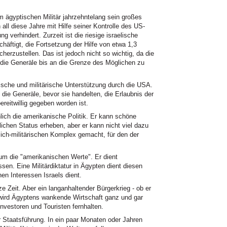
 ägyptischen Militär jahrzehntelang sein großes
 all diese Jahre mit Hilfe seiner Kontrolle des US-
verhindert. Zurzeit ist die riesige israelische
äftigt, die Fortsetzung der Hilfe von etwa 1,3
icherzustellen. Das ist jedoch nicht so wichtig, da die
, die Generäle bis an die Grenze des Möglichen zu
litische und militärische Unterstützung durch die USA.
 die Generäle, bevor sie handelten, die Erlaubnis der
reitwillig gegeben worden ist.
hlich die amerikanische Politik. Er kann schöne
ichen Status erheben, aber er kann nicht viel dazu
ftlich-militärischen Komplex gemacht, für den der
m die "amerikanischen Werte". Er dient
sen. Eine Militärdiktatur in Ägypten dient diesen
en Interessen Israels dient.
ze Zeit. Aber ein langanhaltender Bürgerkrieg - ob er
- wird Ägyptens wankende Wirtschaft ganz und gar
Investoren und Touristen fernhalten.
er Staatsführung. In ein paar Monaten oder Jahren