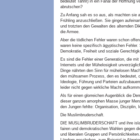
bedeutet Tahrir) in ein Fanal der Hoffnung ve
abrutschen?
Zu Anfang sah es so aus, als machten sie al
Frühling anzuschließen. Sie gingen aufein
und trotzten den Gewalten des alternden Di
die Armee.
Aber die tödlichen Fehler waren schon offen
waren keine spezifisch ägyptischen Fehler.
Demokratie, Freiheit und soziale Gerechtigke
Es sind die Fehler einer Generation, die mit
Internets und der Mühelosigkeit unverzügl
Dinge nährten den Sinn für mühelosen Macht
den mühsamen Prozess, den es bedeutet, di
Ideologie, Führung und Parteien aufzubauen.
leider nicht gegen wirkliche Macht aufkom
Als für einen glorreichen Augenblick die De
dieser ganzen amorphen Masse junger Mensc
den Jungen fehlte: Organisation, Disziplin,
Die Muslimbruderschaft.
DIE MUSLIMBRUDERSCHAFT und ihre islamis
fairen und demokratischen Wahlen gegen d
und liberalen Gruppen und Persönlichkeiten
Ländern geschehen, zum Beispiel in Algerie