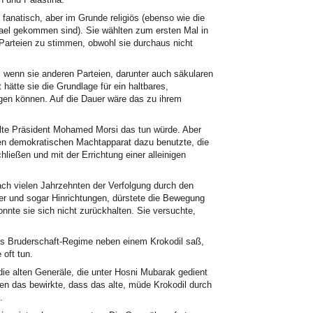
fanatisch, aber im Grunde religiös (ebenso wie die
rael gekommen sind). Sie wählten zum ersten Mal in
 Parteien zu stimmen, obwohl sie durchaus nicht
 wenn sie anderen Parteien, darunter auch säkularen
 hätte sie die Grundlage für ein haltbares,
en können. Auf die Dauer wäre das zu ihrem
hlte Präsident Mohamed Morsi das tun würde. Aber
den demokratischen Machtapparat dazu benutzte, die
ließen und mit der Errichtung einer alleinigen
ch vielen Jahrzehnten der Verfolgung durch den
er und sogar Hinrichtungen, dürstete die Bewegung
onnte sie sich nicht zurückhalten. Sie versuchte,
 Bruderschaft-Regime neben einem Krokodil saß,
 oft tun.
die alten Generäle, die unter Hosni Mubarak gedient
eben das bewirkte, dass das alte, müde Krokodil durch
.