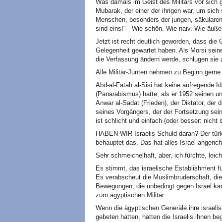
Was damals im Geist des Militärs vor sich g
Mubarak, der einer der ihrigen war, um sich 
Menschen, besonders der jungen, säkularen
sind eins!" - Wie schön. Wie naiv. Wie äuß
Jetzt ist recht deutlich geworden, dass die
Gelegenheit gewartet haben. Als Morsi sein
die Verfassung ändern werde, schlugen sie 
Alle Militär-Junten nehmen zu Beginn gerne 
Abd-al-Fatah al-Sisi hat keine aufregende I
(Panarabismus) hatte, als er 1952 seinen un
Anwar al-Sadat (Frieden), der Diktator, der 
seines Vorgängers, der der Fortsetzung sei
ist schlicht und einfach (oder besser: nicht s
HABEN WIR Israelis Schuld daran? Der türk
behauptet das. Das hat alles Israel angeric
Sehr schmeichelhaft, aber, ich fürchte, leich
Es stimmt, das israelische Establishment fü
Es verabscheut die Muslimbruderschaft, di
Bewegungen, die unbedingt gegen Israel käm
zum ägyptischen Militär.
Wenn die ägyptischen Generäle ihre israel
gebeten hätten, hätten die Israelis ihnen be