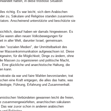
rwandelt hatten, in diese trostlose Situation
les richtig. Es war leicht, sich dem Arabischen
ander zu, Säkulare und Religiöse standen zusammen
ktators. Anscheinend unterstützte und beschützte sie
sichtlich, darauf haben wir damals hingewiesen. Es
 Sie waren allen neuen Volksbewegungen für
it in aller Welt, darunter Israel, gemeinsam.
 den "sozialen Medien", der Unmittelbarkeit des
icher Massenkommunikation aufgewachsen ist. Diese
gewinn, für die Möglichkeit, Dinge zu ändern, ohne
e Massen zu organisieren und politische Macht,
 Eine glückliche und anarchistische Haltung, die
men kann.
mokratie da war und faire Wahlen bevorstanden, trat
hen eine Kraft entgegen, die alles das hatte, was
 Ideologie, Führung, Erfahrung und Zusammenhalt.
tischen Verbündeten gewannen leicht die freien,
ie zusammengewürfelten, anarchischen säkularen
. Das war zuvor schon in anderen arabischen
n und Palästina.