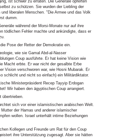
ing, ist schwer zu erraten. Die Generäle opferten
selbst zu schützen. Sie wurden der Liebling der
 und liberalen Menschen. "Die Armee und das Volk
erst dumm.
 Generäle während der Morsi-Monate nur auf ihre
en tödlichen Fehler machte und ankündigte, dass er
zu.
die Pose der Retter der Demokratie ein.
deologie, wie sie Gamal Abd-al-Nasser
blutigen Coup ausführte. Er hat keine Vision wie
die Macht erbte. Er war nicht der gesalbte Erbe
ner Vision verschworen war, wie Hosni Mubarak. Er
o schlicht und nicht so einfach) ein Militärdiktator.
ische Ministerpräsident Recep Tayyip Erdogan
htet! Wir haben den ägyptischen Coup arrangiert.
t übertrieben.
rchtet sich vor einer islamistischen arabischen Welt.
e Mutter der Hamas und anderer islamischer
pfen wollen. Israel unterhält intime Beziehungen
ischen Kollegen und Freunde um Rat für den Coup
geistert ihre Unterstützung zugesagt. Aber sie hätten