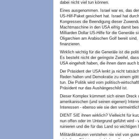
dabei nicht viel tun können.
Eines ausgenommen. Israel war es, das dem
US-Hilf-Paket gesichert hat. Israel hat durch
Kongresses die Beendigung dieser Zuwendung 
Machtmaschine in den USA eifrig damit besch
Milliarden Dollar US-Hilfe für die Generäle s
Oligarchien am Arabischen Golf bereit sind
finanzieren.
Wirklich wichtig für die Generäle ist die po
Es besteht nicht der geringste Zweifel, dass
USA eingeholt haben, die ihnen dann auch be
Der Präsident der USA lenkt ja nicht tatsäc
Reden halten und Demokratie zu einem göttl
tun. Die Politik wird vom politisch-wirtscha
Präsident nur das Aushängeschild ist.
Dieser Komplex kümmert sich einen Dreck u
amerikanischen (und seinen eigenen) Interes
Interessen - ebenso wie sie den vermeintlich
DIENT SIE ihnen wirklich? Vielleicht für kur
nun offen oder im Untergrund geführt wird 
ruinieren und die für das Land so wichtigen 
Militärdiktaturen verstehen nie viel von gut