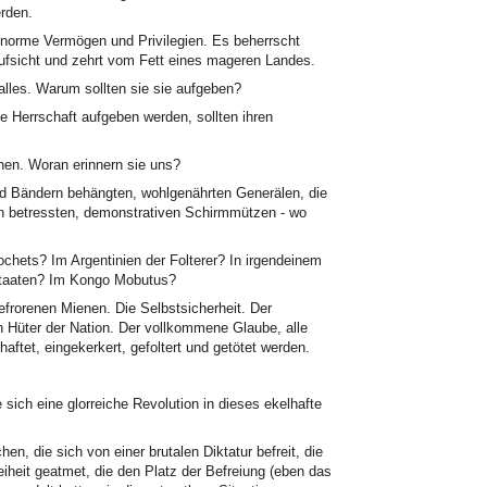
erden.
enorme Vermögen und Privilegien. Es beherrscht
Aufsicht und zehrt vom Fett eines mageren Landes.
 alles. Warum sollten sie sie aufgeben?
die Herrschaft aufgeben werden, sollten ihren
en. Woran erinnern sie uns?
nd Bändern behängten, wohlgenährten Generälen, die
en betressten, demonstrativen Schirmmützen - wo
chets? Im Argentinien der Folterer? In irgendeinem
Staaten? Im Kongo Mobutus?
efrorenen Mienen. Die Selbstsicherheit. Der
 Hüter der Nation. Der vollkommene Glaube, alle
aftet, eingekerkert, gefoltert und getötet werden.
h eine glorreiche Revolution in dieses ekelhafte
en, die sich von einer brutalen Diktatur befreit, die
iheit geatmet, die den Platz der Befreiung (eben das