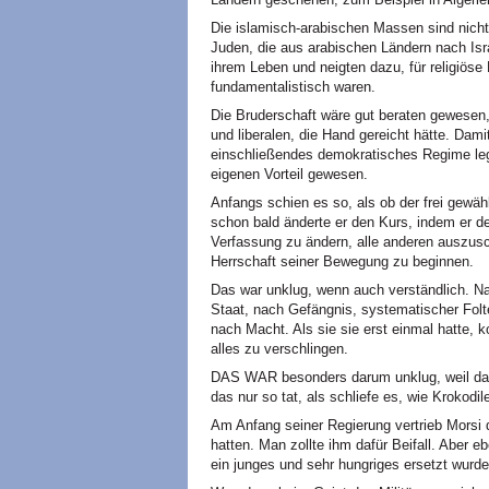
Die islamisch-arabischen Massen sind nicht 
Juden, die aus arabischen Ländern nach Is
ihrem Leben und neigten dazu, für religiöse
fundamentalistisch waren.
Die Bruderschaft wäre gut beraten gewesen,
und liberalen, die Hand gereicht hätte. Damit
einschließendes demokratisches Regime leg
eigenen Vorteil gewesen.
Anfangs schien es so, als ob der frei gewä
schon bald änderte er den Kurs, indem er 
Verfassung zu ändern, alle anderen auszusch
Herrschaft seiner Bewegung zu beginnen.
Das war unklug, wenn auch verständlich. Na
Staat, nach Gefängnis, systematischer Folt
nach Macht. Als sie sie erst einmal hatte, k
alles zu verschlingen.
DAS WAR besonders darum unklug, weil das
das nur so tat, als schliefe es, wie Krokodile
Am Anfang seiner Regierung vertrieb Morsi 
hatten. Man zollte ihm dafür Beifall. Aber 
ein junges und sehr hungriges ersetzt wurde