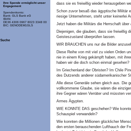
dass sie es freiwillig wieder herausgeben w
Ihre Spende ermöglicht unser
Engagement
Schon zuvor besaß das ägyptische Militär 
Spendenkonto:
riesige Unternehmen, steht unter keinerlei 
Bank: GLS Bank eG
IBAN:
DE36 4306 0967 8023 3348 00
Jetzt haben die Militärs die Herrschaft über
BIC: GENODEM1GLS
Diejenigen, die glauben, dass sie freiwillig 
Geisteszustand überprüfen lassen.
Suche
WIR BRAUCHEN uns nur die Bilder anzuseh
Diese Reihe von mit viel zu vielen Orden u
nie in einem Krieg gekämpft haben, mit ihr
haben wir die doch schon einmal gesehen?
Im Griechenland der Obristen? Im Chile Pino
des Dutzends anderer südamerikanischer 
Alle diese Generäle sehen gleich aus. Die g
vollkommene Glaube, sie wären die einzigen
ihre Gegner wären Verräter und müssten verh
Armes Ägypten.
WIE KONNTE DAS geschehen? Wie konnte sic
Schauspiel verwandeln?
Wie konnten die Millionen glücklicher Mensch
den ersten berauschenden Lufthauch der Fre