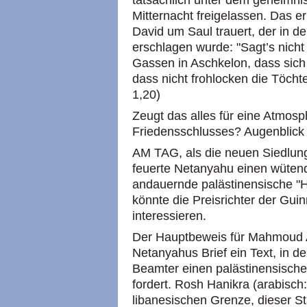
tatsächlich unter dem geheimnis
Mitternacht freigelassen. Das eri
David um Saul trauert, der in de
erschlagen wurde: "Sagt’s nicht 
Gassen in Aschkelon, dass sich n
dass nicht frohlocken die Töcht
1,20)
Zeugt das alles für eine Atmos
Friedensschlusses? Augenblick
AM TAG, als die neuen Siedlun
feuerte Netanyahu einen wütend
andauernde palästinensische "H
könnte die Preisrichter der Gu
interessieren.
Der Hauptbeweis für Mahmoud A
Netanyahus Brief ein Text, in de
Beamter einen palästinensischen
fordert. Rosh Hanikra (arabisch
libanesischen Grenze, dieser S