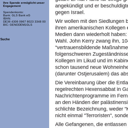
Ihre Spende ermöglicht unser
angekündigt und er beschuldigt
Engagement
gegen Israel.
Spendenkonto:
Bank: GLS Bank eG
IBAN:
Wir wollen mit den Siedlungen 
DE36 4306 0967 8023 3348 00
BIC: GENODEM1GLS
ihren amerikanischen Kollegen e
Medien dann wiederholt haben:
Suche
Wahl. John Kerry zwang ihn, 10
"vertrauensbildende Maßnahme" 
folgenschweren Zugeständnisse
Kollegen im Likud und im Kabin
schon tausend neue Wohneinhei
(darunter Ostjerusalem) das ab
Die Vereinbarung über die Entl
regelrechten Hexensabbat in Ga
Nachrichtenprogramme im Ferns
an den Händen der palästinensi
schlichte Bezeichnung, weder "
nicht einmal "Terroristen", sond
Alle Gefangenen, die entlassen 