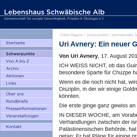
Online Magazin
/
Schwerpunkte
/
Internationales, M
Uri Avnery: Ein neuer
Von Uri Avnery
, 17. August 20
ICH WEISS NICHT, ob das Guin
besondere Sparte für Chuzpe ha
Wenn es die noch nicht hat, wir
Disziplin, in der wir einige Go
könnten.
Die erste ginge ganz gewiss a
IN DIESER WOCHE, am Vorabend
Verhandlungen zwischen der is
Palästinensischen Behörde, hat
getan: Er hat Pläne für einige 